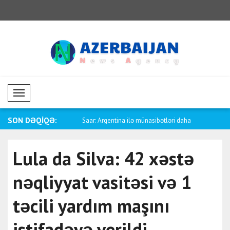
Mobil Menü
SON DƏQİQƏ:
özçüsü Baqaeidən Trampa
Saar: Argentina ilə münasibətləri daha
Fletcher: 
d..
səbəbindən
Lula da Silva: 42 xəstə
nəqliyyat vasitəsi və 1
təcili yardım maşını
istifadəyə verildi