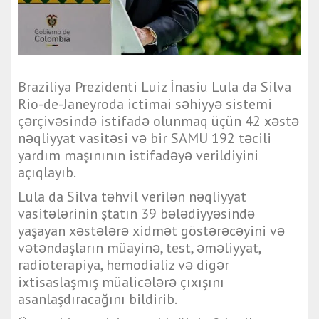
Braziliya Prezidenti
Luiz İnasiu Lula da Silva
Rio-de-Janeyroda ictimai səhiyyə sistemi
çərçivəsində istifadə olunmaq üçün 42 xəstə
nəqliyyat vasitəsi və bir SAMU 192 təcili
yardım maşınının istifadəyə verildiyini
açıqlayıb.
Lula da Silva təhvil verilən nəqliyyat
vasitələrinin ştatın 39 bələdiyyəsində
yaşayan xəstələrə xidmət göstərəcəyini və
vətəndaşların müayinə, test, əməliyyat,
radioterapiya, hemodializ və digər
ixtisaslaşmış müalicələrə çıxışını
asanlaşdıracağını bildirib.