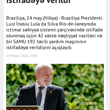
Braziliya, 24 may (Hibya) - Braziliya Prezidenti
Luiz İnasiu Lula da Silva Rio-de-Janeyroda
ictimai səhiyyə sistemi çərçivəsində istifadə
olunmaq üçün 42 xəstə nəqliyyat vasitəsi və
bir SAMU 192 təcili yardım maşınının
istifadəyə verildiyini açıqlayıb.
23 Mayıs 2026 21:05