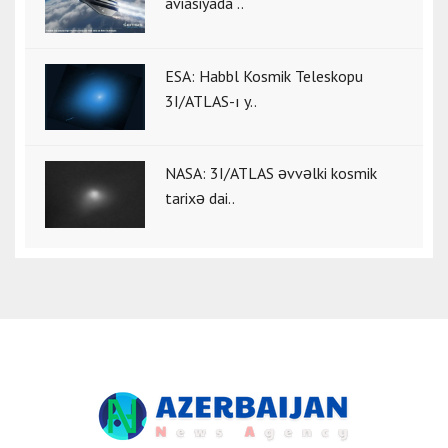
aviasiyada ..
ESA: Habbl Kosmik Teleskopu
3I/ATLAS-ı y..
NASA: 3I/ATLAS əvvəlki kosmik
tarixə dai..