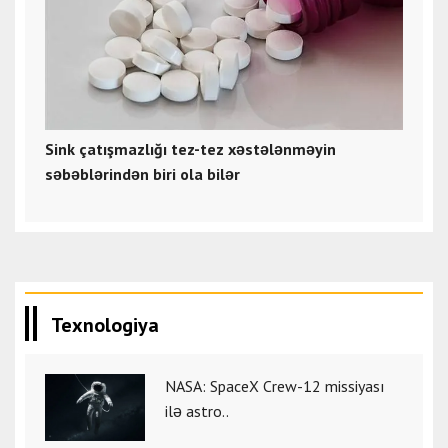
Sink çatışmazlığı tez-tez xəstələnməyin
səbəblərindən biri ola bilər
Texnologiya
NASA: SpaceX Crew-12 missiyası
ilə astro..