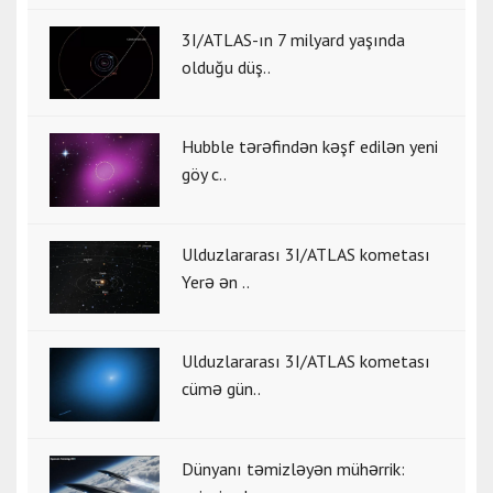
3I/ATLAS-ın 7 milyard yaşında
olduğu düş..
Hubble tərəfindən kəşf edilən yeni
göy c..
Ulduzlararası 3I/ATLAS kometası
Yerə ən ..
Ulduzlararası 3I/ATLAS kometası
cümə gün..
Dünyanı təmizləyən mühərrik: