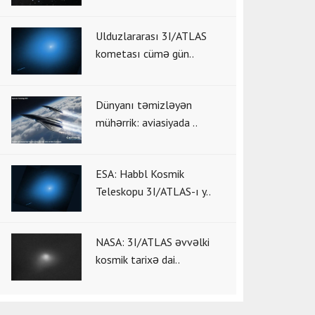
Ulduzlararası 3I/ATLAS
kometası cümə gün..
Dünyanı təmizləyən
mühərrik: aviasiyada ..
ESA: Habbl Kosmik
Teleskopu 3I/ATLAS-ı y..
NASA: 3I/ATLAS əvvəlki
kosmik tarixə dai..