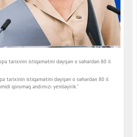
pa tarixinin istiqamətini dəyişən o səhərdən 80 il
a tarixinin istiqamətini dəyişən o səhərdən 80 il
 ümidi qorumaq andımızı yeniləyirik."