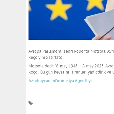
Avropa Parlamenti sədri Roberta Metsola, Avro
keçdiyini xatırlatdı.
Metsola dedi: "8 may 1945 – 8 may 2025. Avrop
keçdi. Bu gün həyatını itirənləri yad edirik və
Azərbaycan İnformasiya Agentliyi