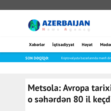
Xəbərlər
İqtisadiyyat
Həyat
Mədən
SON DƏQİQƏ:
Saar: Kolumbiya ilə İsrail arasındakı
Metsola: Avropa tarix
o səhərdən 80 il keçd