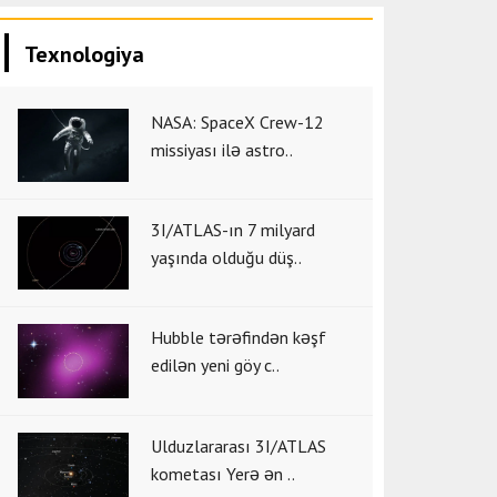
Texnologiya
NASA: SpaceX Crew-12
missiyası ilə astro..
3I/ATLAS-ın 7 milyard
yaşında olduğu düş..
Hubble tərəfindən kəşf
edilən yeni göy c..
Ulduzlararası 3I/ATLAS
kometası Yerə ən ..