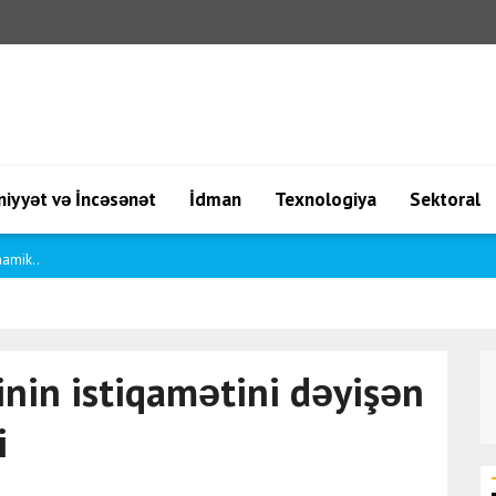
iyyət və İncəsənət
İdman
Texnologiya
Sektoral
 mü..
inin istiqamətini dəyişən
i