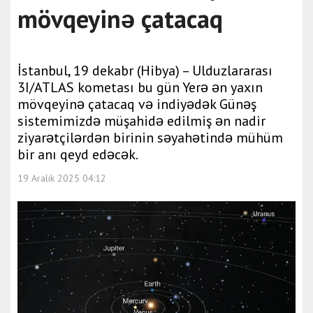
mövqeyinə çatacaq
İstanbul, 19 dekabr (Hibya) – Ulduzlararası
3I/ATLAS kometası bu gün Yerə ən yaxın
mövqeyinə çatacaq və indiyədək Günəş
sistemimizdə müşahidə edilmiş ən nadir
ziyarətçilərdən birinin səyahətində mühüm
bir anı qeyd edəcək.
19 Aralık 2025 04:12