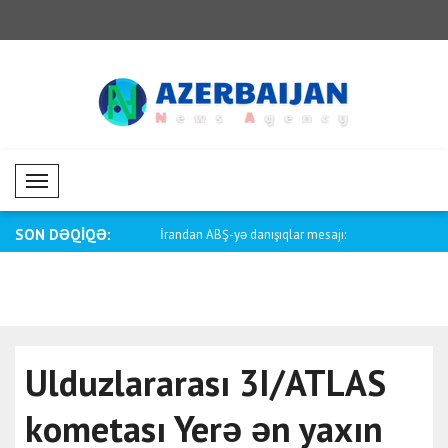
Mobil Menü
SON DƏQİQƏ:
onqo Demokratik
İrandan ABŞ-yə danışıqlar mesajı:
Moldova Pr
 v..
Pozunt..
məkanının.
Ulduzlararası 3I/ATLAS
kometası Yerə ən yaxın