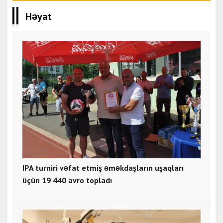
Həyat
IPA turniri vəfat etmiş əməkdaşların uşaqları
üçün 19 440 avro topladı