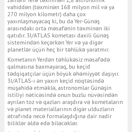
zamanı Yerə təxminən 1,8 astronomik
vahiddən (təxminən 168 milyon mil və ya
270 milyon kilometr) daha çox
yaxınlaşmayacaq ki, bu da Yer-Günəş
arasındakı orta məsafənin təxminən iki
qatıdır. 3I/ATLAS kometası daxili Günəş
sistemindən keçərkən Yer və ya digər
planetlər üçün heç bir təhlükə yaratmır.
Kometanın Yerdən təhlükəsiz məsafədə
qalmasına baxmayaraq, bu keçid
tədqiqatçılar üçün böyük əhəmiyyət daşıyır.
3I/ATLAS-ı ən yaxın keçid nöqtəsində
müşahidə etməklə, astronomlar Günəşin
istiliyi nəticəsində onun buzlu nüvəsindən
ayrılan toz və qazları araşdıra və kometaların
və planet materiallarının digər ulduzların
ətrafında necə formalaşdığına dair nadir
biliklər əldə edə biləcəklər.