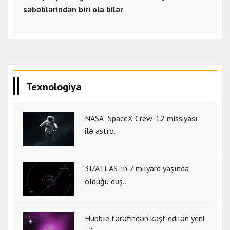
səbəblərindən biri ola bilər
Texnologiya
NASA: SpaceX Crew-12 missiyası
ilə astro..
3I/ATLAS-ın 7 milyard yaşında
olduğu düş..
Hubble tərəfindən kəşf edilən yeni