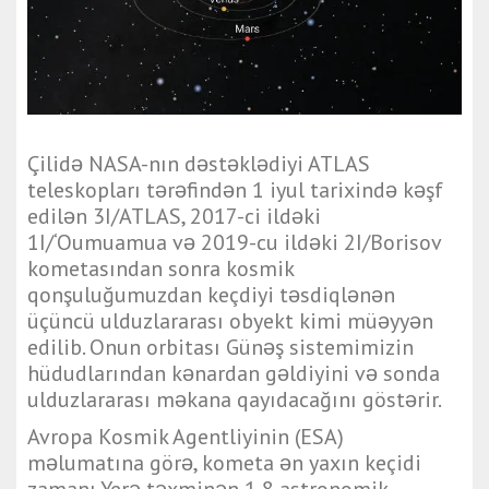
Çilidə NASA-nın dəstəklədiyi ATLAS
teleskopları tərəfindən 1 iyul tarixində kəşf
edilən 3I/ATLAS, 2017-ci ildəki
1I/‘Oumuamua və 2019-cu ildəki 2I/Borisov
kometasından sonra kosmik
qonşuluğumuzdan keçdiyi təsdiqlənən
üçüncü ulduzlararası obyekt kimi müəyyən
edilib. Onun orbitası Günəş sistemimizin
hüdudlarından kənardan gəldiyini və sonda
ulduzlararası məkana qayıdacağını göstərir.
Avropa Kosmik Agentliyinin (ESA)
məlumatına görə, kometa ən yaxın keçidi