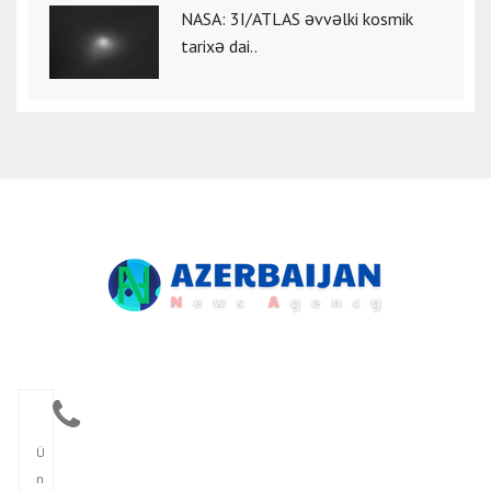
NASA: 3I/ATLAS əvvəlki kosmik
tarixə dai..
Ü
n