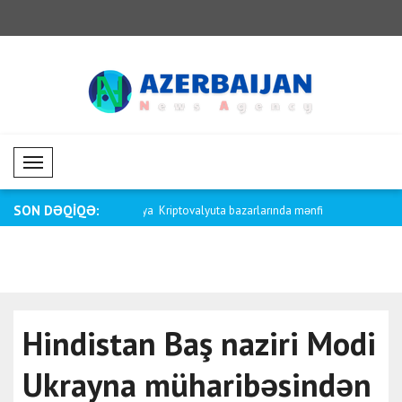
Mobil Menü
SON DƏQİQƏ:
aliya və Papua Yeni Qvineya
Kriptovalyuta bazarlarında mənfi
Saar: Kolum
dinamik..
Hindistan Baş naziri Modi
Ukrayna müharibəsindən