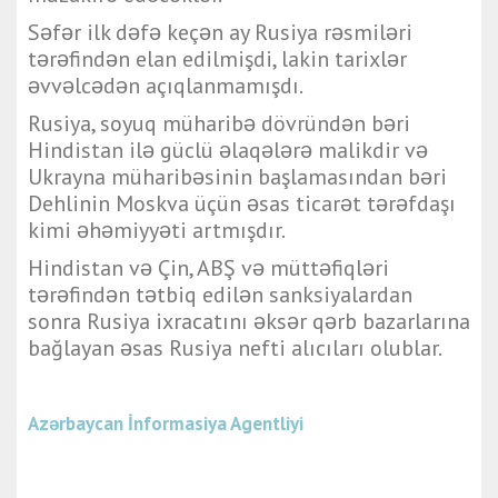
Səfər ilk dəfə keçən ay Rusiya rəsmiləri
tərəfindən elan edilmişdi, lakin tarixlər
əvvəlcədən açıqlanmamışdı.
Rusiya, soyuq müharibə dövründən bəri
Hindistan ilə güclü əlaqələrə malikdir və
Ukrayna müharibəsinin başlamasından bəri
Dehlinin Moskva üçün əsas ticarət tərəfdaşı
kimi əhəmiyyəti artmışdır.
Hindistan və Çin, ABŞ və müttəfiqləri
tərəfindən tətbiq edilən sanksiyalardan
sonra Rusiya ixracatını əksər qərb bazarlarına
bağlayan əsas Rusiya nefti alıcıları olublar.
Azərbaycan İnformasiya Agentliyi