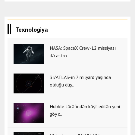
Texnologiya
NASA: SpaceX Crew-12 missiyası
ilə astro..
3I/ATLAS-ın 7 milyard yaşında
olduğu düş..
Hubble tərəfindən kəşf edilən yeni
göy c..