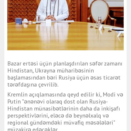
Bazar ertəsi üçün planlaşdırılan səfər zamanı
Hindistan, Ukrayna müharibəsinin
başlamasından bəri Rusiya üçün əsas ticarət
tərəfdaşına çevrilib.
Kremlin açıqlamasında qeyd edilir ki, Modi və
Putin "ənənəvi olaraq dost olan Rusiya-
Hindistan münasibətlərinin daha da inkişafı
perspektivlərini, eləcə də beynəlxalq və
regional gündəmdəki müvafiq məsələləri"
müzakirə edəcəklər.