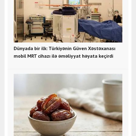
Dünyada bir ilk: Türkiyənin Güven Xəstəxanası
mobil MRT cihazı ilə əməliyyat həyata keçirdi