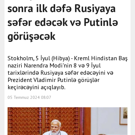
sonra ilk dəfə Rusiyaya
səfər edəcək və Putinlə
görüşəcək
Stokholm, 5 İyul (Hibya) - Kreml Hindistan Baş
naziri Narendra Modi'nin 8 və 9 İyul
tarixlərində Rusiyaya səfər edəcəyini və
Prezident Vladimir Putinlə görüşlər
keçirəcəyini açıqlayıb.
05 Temmuz 2024 08:07