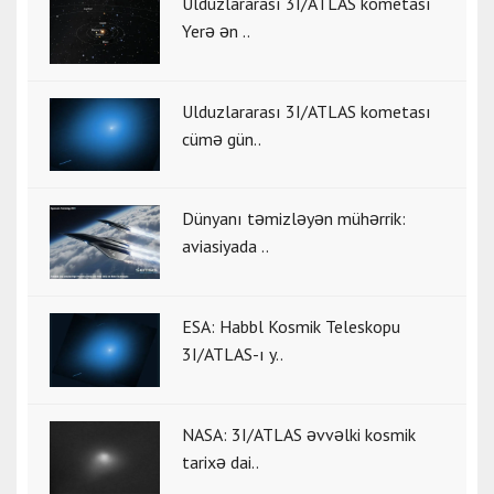
Ulduzlararası 3I/ATLAS kometası
Yerə ən ..
Ulduzlararası 3I/ATLAS kometası
cümə gün..
Dünyanı təmizləyən mühərrik:
aviasiyada ..
ESA: Habbl Kosmik Teleskopu
3I/ATLAS-ı y..
NASA: 3I/ATLAS əvvəlki kosmik
tarixə dai..