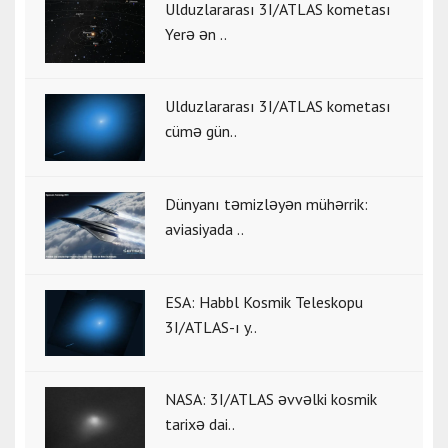
Ulduzlararası 3I/ATLAS kometası
Yerə ən ..
Ulduzlararası 3I/ATLAS kometası
cümə gün..
Dünyanı təmizləyən mühərrik:
aviasiyada ..
ESA: Habbl Kosmik Teleskopu
3I/ATLAS-ı y..
NASA: 3I/ATLAS əvvəlki kosmik
tarixə dai..