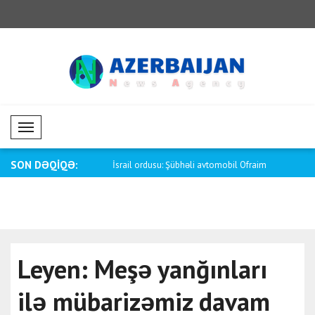
Mobil Menü
SON DƏQİQƏ:
i İşlər Nazirliyi: Rusiyanı..
İsrail ordusu: Şübhəli avtomobil Ofraim
Meloni: Mar
..
Leyen: Meşə yanğınları
ilə mübarizəmiz davam