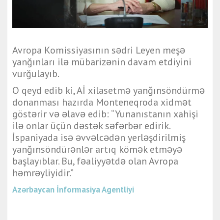
Avropa Komissiyasının sədri Leyen meşə
yanğınları ilə mübarizənin davam etdiyini
vurğulayıb.
O qeyd edib ki, Aİ xilasetmə yanğınsöndürmə
donanması hazırda Monteneqroda xidmət
göstərir və əlavə edib: “Yunanıstanın xahişi
ilə onlar üçün dəstək səfərbər edirik.
İspaniyada isə əvvəlcədən yerləşdirilmiş
yanğınsöndürənlər artıq kömək etməyə
başlayıblar. Bu, fəaliyyətdə olan Avropa
həmrəyliyidir.”
Azərbaycan İnformasiya Agentliyi