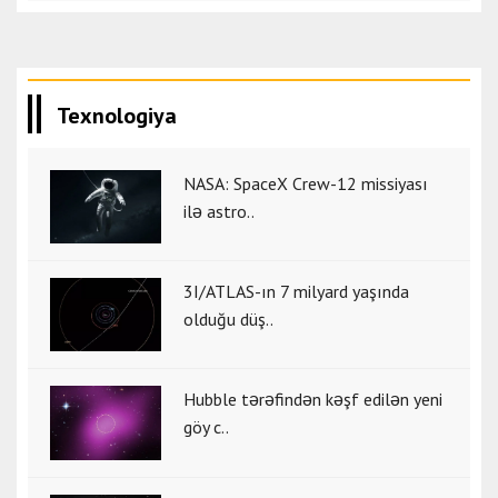
Texnologiya
NASA: SpaceX Crew-12 missiyası
ilə astro..
3I/ATLAS-ın 7 milyard yaşında
olduğu düş..
Hubble tərəfindən kəşf edilən yeni
göy c..