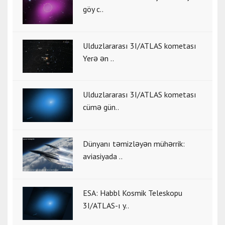
göy c..
Ulduzlararası 3I/ATLAS kometası
Yerə ən ..
Ulduzlararası 3I/ATLAS kometası
cümə gün..
Dünyanı təmizləyən mühərrik:
aviasiyada ..
ESA: Habbl Kosmik Teleskopu
3I/ATLAS-ı y..