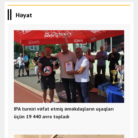
Həyat
IPA turniri vəfat etmiş əməkdaşların uşaqları
üçün 19 440 avro topladı