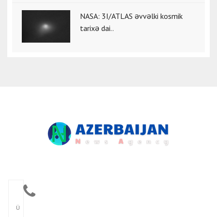
NASA: 3I/ATLAS əvvəlki kosmik
tarixə dai..
Ü