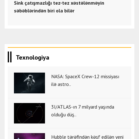
Sink çatışmazlığı tez-tez xəstələnməyin
səbəblərindən biri ola bilər
Texnologiya
NASA: SpaceX Crew-12 missiyası
ilə astro..
3I/ATLAS-ın 7 milyard yaşında
olduğu düş..
Hubble tərəfindən kəşf edilən yeni