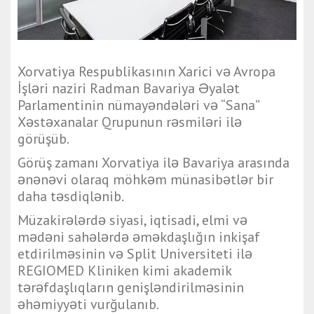
Xorvatiya Respublikasının Xarici və Avropa
İşləri naziri Radman Bavariya Əyalət
Parlamentinin nümayəndələri və “Sana”
Xəstəxanalar Qrupunun rəsmiləri ilə
görüşüb.
Görüş zamanı Xorvatiya ilə Bavariya arasında
ənənəvi olaraq möhkəm münasibətlər bir
daha təsdiqlənib.
Müzakirələrdə siyasi, iqtisadi, elmi və
mədəni sahələrdə əməkdaşlığın inkişaf
etdirilməsinin və Split Universiteti ilə
REGIOMED Kliniken kimi akademik
tərəfdaşlıqların genişləndirilməsinin
əhəmiyyəti vurğulanıb.