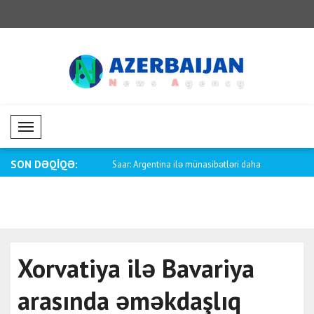
Mobil Menü
SON DƏQİQƏ:
özçüsü Baqaeidən Trampa
Saar: Argentina ilə münasibətləri daha
Fletcher: 
d..
səbəbindən
Xorvatiya ilə Bavariya
arasında əməkdaşlıq