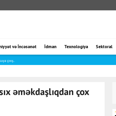
iyyət və İncəsənət
İdman
Texnologiya
Sektoral
 çıxış..
 sıx əməkdaşlıqdan çox