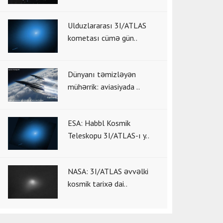
Ulduzlararası 3I/ATLAS
kometası cümə gün..
Dünyanı təmizləyən
mühərrik: aviasiyada ..
ESA: Habbl Kosmik
Teleskopu 3I/ATLAS-ı y..
NASA: 3I/ATLAS əvvəlki
kosmik tarixə dai..