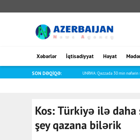
Xəbərlər
İqtisadiyyat
Həyat
Mədən
SON DƏQİQƏ:
UNRWA: Qəzzada 30 min nəfərin suya
Kos: Türkiyə ilə daha
şey qazana bilərik