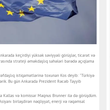
arada keçirdiyi yüksək səviyyəli görüşlər, ticarət və
 arasında strateji əməkdaşlıq sahələri barədə açıqlama
əfdaşlıq istiqamətlərinə toxunan Kos deyib: "Türkiyə
lərik. Bu gün Ankarada Prezident Rəcəb Tayyib
a Kallas və komissar Maqnus Brunner ilə də görüşdüm.
 Asiyanı birləşdirən nəqliyyat, enerji və rəqəmsal