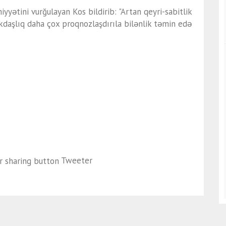
yətini vurğulayan Kos bildirib: "Artan qeyri-sabitlik
kdaşlıq daha çox proqnozlaşdırıla bilənlik təmin edə
Tweeter