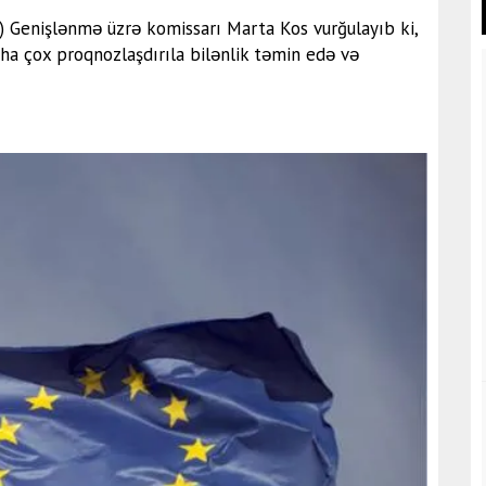
Aİ) Genişlənmə üzrə komissarı Marta Kos vurğulayıb ki,
aha çox proqnozlaşdırıla bilənlik təmin edə və