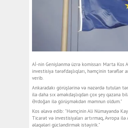
Aİ-nin Genişlənmə üzrə komissarı Marta Kos Ank
investisiya tərəfdaşlıqları, həmçinin tərəflər
verib.
Ankaradakı görüşlərinə və nəzərdə tutulan tər
ilə daha sıx əməkdaşlıqdan çox şey qazana bi
Ərdoğan ilə görüşməkdən məmnun oldum."
Kos əlavə edib: "Həmçinin Ali Nümayəndə Kay
Ticarət və investisiyaları artırmaq, Avropa ilə
əlaqələri gücləndirmək istəyirik."