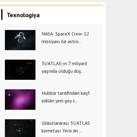
Texnologiya
NASA: SpaceX Crew-12
missiyası ilə astro..
3I/ATLAS-ın 7 milyard
yaşında olduğu düş..
Hubble tərəfindən kəşf
edilən yeni göy c..
Ulduzlararası 3I/ATLAS
kometası Yerə ən ..