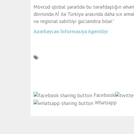
Mövcud qlobal şəraitdə bu tərəfdaşlığın əhəmiy
dövründə Aİ ilə Türkiyə arasında daha sıx əmə
və regional sabitliyi gücləndirə bilər."
Azərbaycan İnformasiya Agentliyi
Facebook
Whatsapp