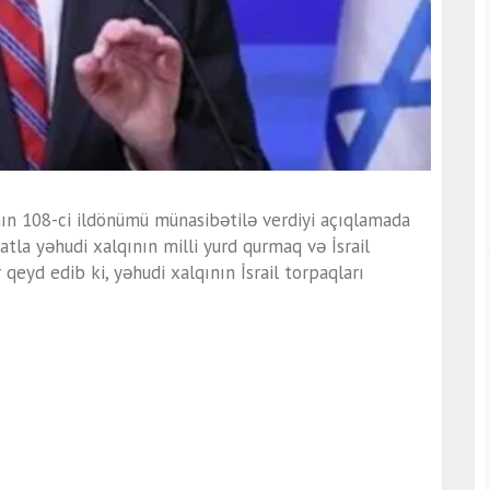
atının 108-ci ildönümü münasibətilə verdiyi açıqlamada
atla yəhudi xalqının milli yurd qurmaq və İsrail
 qeyd edib ki, yəhudi xalqının İsrail torpaqları