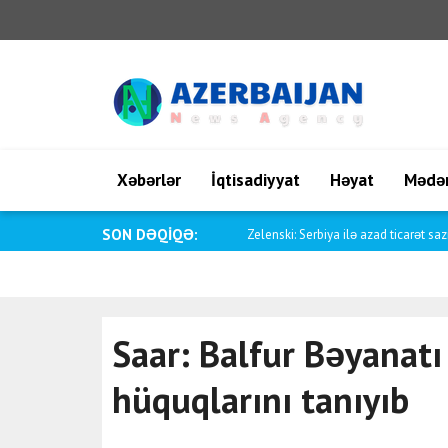
Xəbərlər
İqtisadiyyat
Həyat
Mədən
SON DƏQİQƏ:
Jetten: Azadlıqların və LGBTİ hüquql
Saar: Balfur Bəyanatı
hüquqlarını tanıyıb