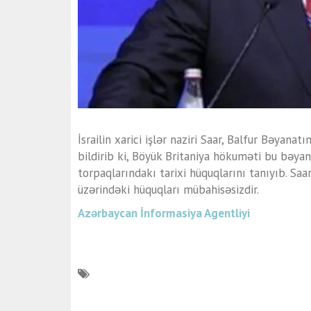
İsrailin xarici işlər naziri Saar, Balfur Bəyan
bildirib ki, Böyük Britaniya hökuməti bu bəyan
torpaqlarındakı tarixi hüquqlarını tanıyıb. Saar
üzərindəki hüquqları mübahisəsizdir.
Azərbaycan İnformasiya Agentliyi