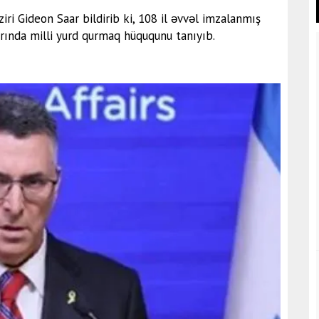
aziri Gideon Saar bildirib ki, 108 il əvvəl imzalanmış
arında milli yurd qurmaq hüququnu tanıyıb.