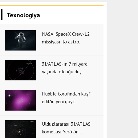
Texnologiya
NASA: SpaceX Crew-12
missiyası ilə astro..
3I/ATLAS-ın 7 milyard
yaşında olduğu düş..
Hubble tərəfindən kəşf
edilən yeni göy c..
Ulduzlararası 3I/ATLAS
kometası Yerə ən ..