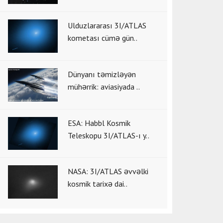
Ulduzlararası 3I/ATLAS
kometası cümə gün..
Dünyanı təmizləyən
mühərrik: aviasiyada ..
ESA: Habbl Kosmik
Teleskopu 3I/ATLAS-ı y..
NASA: 3I/ATLAS əvvəlki
kosmik tarixə dai..