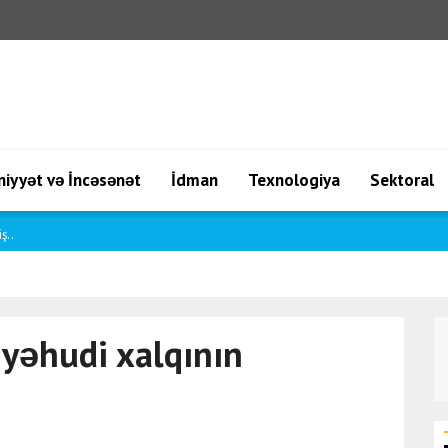
iyyət və İncəsənət
İdman
Texnologiya
Sektoral
arın..
 yəhudi xalqının