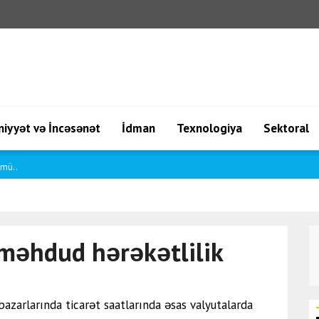
iyyət və İncəsənət
İdman
Texnologiya
Sektoral
a
 məhdud hərəkətlilik
bazarlarında ticarət saatlarında əsas valyutalarda