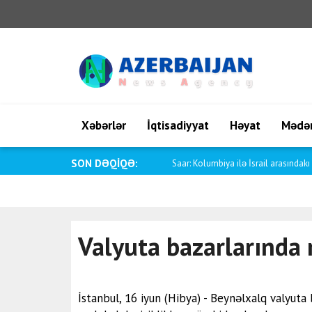
Xəbərlər
İqtisadiyyat
Həyat
Mədən
SON DƏQİQƏ:
Valyuta bazarlarında mənfi dinamik
Valyuta bazarlarında
İstanbul, 16 iyun (Hibya) - Beynəlxalq valyuta 