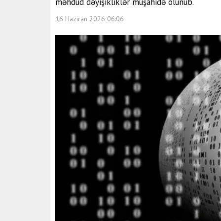
məhdud dəyişikliklər müşahidə olunub.
16 Haziran 2026 06:06