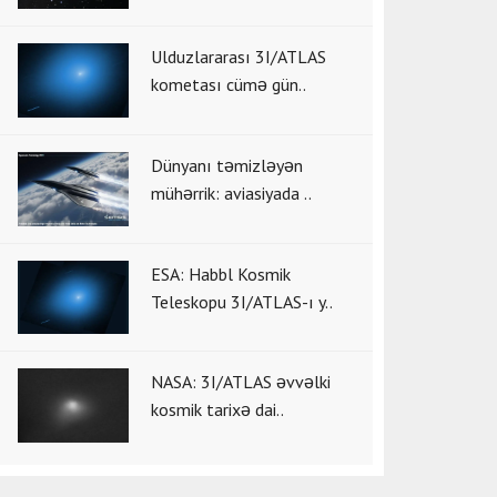
Ulduzlararası 3I/ATLAS
kometası cümə gün..
Dünyanı təmizləyən
mühərrik: aviasiyada ..
ESA: Habbl Kosmik
Teleskopu 3I/ATLAS-ı y..
NASA: 3I/ATLAS əvvəlki
kosmik tarixə dai..