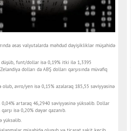
arında əsas valyutalarda məhdud dəyişikliklər müşahidə
düşüb, funt/dollar isə 0,19% itki ilə 1,3395
 Zelandiya dolları da ABŞ dolları qarşısında müvafiq
 olub, avro/yen isə 0,15% azalaraq 185,55 səviyyəsinə
a 0,04% artaraq 46,2940 səviyyəsinə yüksəlib. Dollar
 qarşı isə 0,20% dəyər qazanıb.
ə yüksəlib.
lanmalar müşahidə olunub və ticarət sakit keçib.