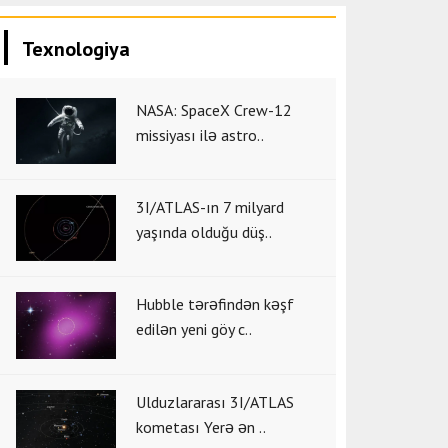
Texnologiya
NASA: SpaceX Crew-12
missiyası ilə astro..
3I/ATLAS-ın 7 milyard
yaşında olduğu düş..
Hubble tərəfindən kəşf
edilən yeni göy c..
Ulduzlararası 3I/ATLAS
kometası Yerə ən ..