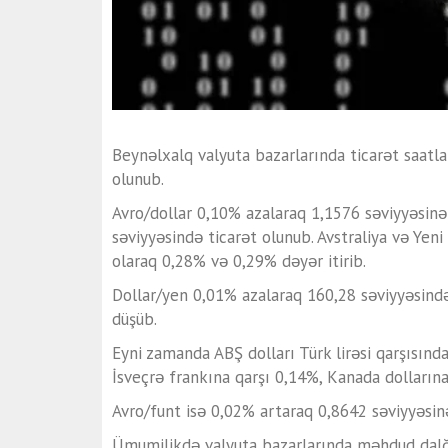
Beynəlxalq valyuta bazarlarında ticarət saatl
olunub.
Avro/dollar 0,10% azalaraq 1,1576 səviyyəsinə 
səviyyəsində ticarət olunub. Avstraliya və Yeni
olaraq 0,28% və 0,29% dəyər itirib.
Dollar/yen 0,01% azalaraq 160,28 səviyyəsində
düşüb.
Eyni zamanda ABŞ dolları Türk lirəsi qarşısınd
İsveçrə frankına qarşı 0,14%, Kanada dollarına
Avro/funt isə 0,02% artaraq 0,8642 səviyyəsin
Ümumilikdə valyuta bazarlarında məhdud dalğa