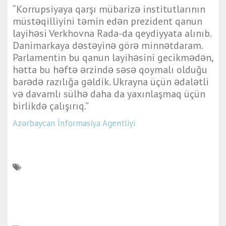
“Korrupsiyaya qarşı mübarizə institutlarının
müstəqilliyini təmin edən prezident qanun
layihəsi Verkhovna Rada-da qeydiyyata alınıb.
Danimarkaya dəstəyinə görə minnətdaram.
Parlamentin bu qanun layihəsini gecikmədən,
hətta bu həftə ərzində səsə qoymalı olduğu
barədə razılığa gəldik. Ukrayna üçün ədalətli
və davamlı sülhə daha da yaxınlaşmaq üçün
birlikdə çalışırıq.”
Azərbaycan İnformasiya Agentliyi