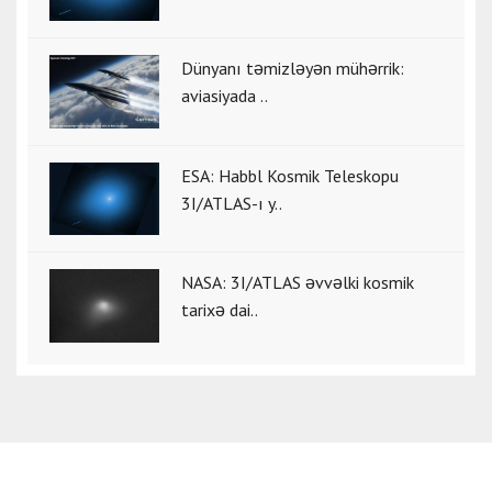
Dünyanı təmizləyən mühərrik:
aviasiyada ..
ESA: Habbl Kosmik Teleskopu
3I/ATLAS-ı y..
NASA: 3I/ATLAS əvvəlki kosmik
tarixə dai..