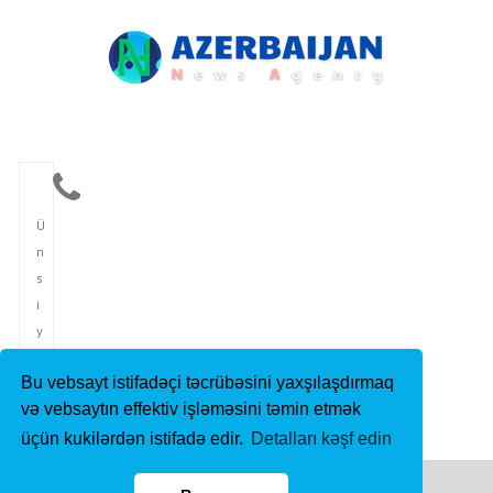
Ü
n
s
i
y
y
Bu vebsayt istifadəçi təcrübəsini yaxşılaşdırmaq
ə
və vebsaytın effektiv işləməsini təmin etmək
t
üçün kukilərdən istifadə edir.
Detalları kəşf edin