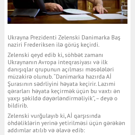
Ukrayna Prezidenti Zelenski Danimarka Baş
naziri Frederiksen ilə görüş keçirdi.
Zelenski qeyd edib ki, söhbət zamanı
Ukraynanın Avropa inteqrasiyası və ilk
danışıqlar qrupunun açılması məsələləri
müzakirə olunub. “Danimarka hazırda Aİ
Şurasının sədrliyini həyata keçirir. Lazımi
qərarları həyata keçirmək üçün bu vaxtı ən
yaxşı şəkildə dəyərləndirməliyik”, – deyə o
bildirib.
Zelenski vurğulayıb ki, Aİ qarşısında
öhdəliklərin yerinə yetirilməsi üçün gərəkən
addımlar atılıb və əlavə edib: