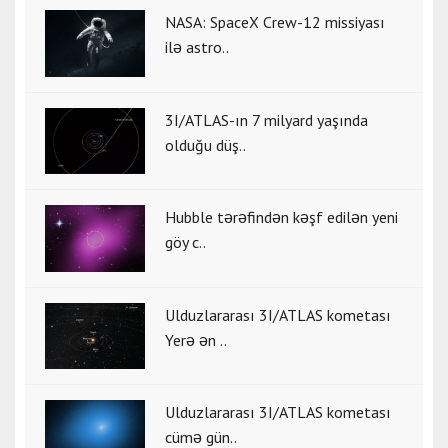
NASA: SpaceX Crew-12 missiyası
ilə astro..
3I/ATLAS-ın 7 milyard yaşında
olduğu düş..
Hubble tərəfindən kəşf edilən yeni
göy c..
Ulduzlararası 3I/ATLAS kometası
Yerə ən ..
Ulduzlararası 3I/ATLAS kometası
cümə gün..