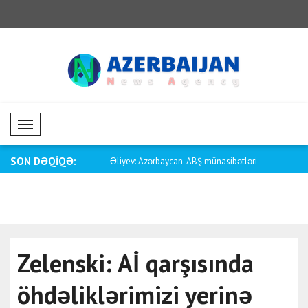
Mobil Menü
SON DƏQİQƏ:
rbaycan-ABŞ münasibətləri
Vance: Bu, avtomobil işçilərinin bir maa..
Pakistanın x
Zelenski: Aİ qarşısında
öhdəliklərimizi yerinə