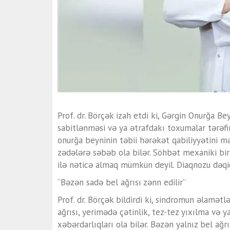
Prof. dr. Börçək izah etdi ki, Gərgin Onurğa 
sabitlənməsi və ya ətrafdakı toxumalar tərəfi
onurğa beyninin təbii hərəkət qabiliyyətini m
zədələrə səbəb ola bilər. Söhbət mexaniki bi
ilə nəticə almaq mümkün deyil. Diaqnozu dəqiq
“Bəzən sadə bel ağrısı zənn edilir”
Prof. dr. Börçək bildirdi ki, sindromun əlamətl
ağrısı, yerimədə çətinlik, tez-tez yıxılma və 
xəbərdarlıqları ola bilər. Bəzən yalnız bel ağr