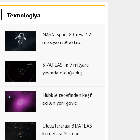
Texnologiya
NASA: SpaceX Crew-12
missiyası ilə astro..
3I/ATLAS-ın 7 milyard
yaşında olduğu düş..
Hubble tərəfindən kəşf
edilən yeni göy c..
Ulduzlararası 3I/ATLAS
kometası Yerə ən ..