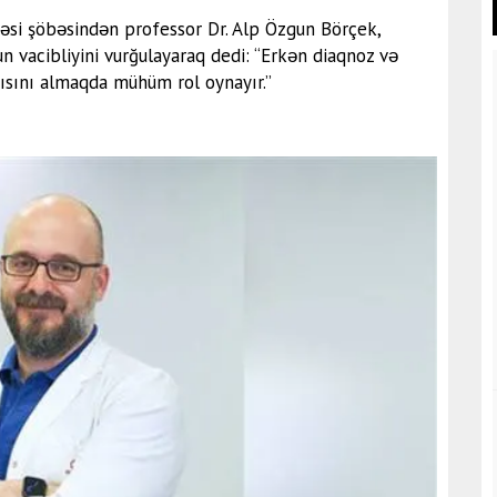
əsi şöbəsindən professor Dr. Alp Özgun Börçek,
 vacibliyini vurğulayaraq dedi: “Erkən diaqnoz və
şısını almaqda mühüm rol oynayır.”