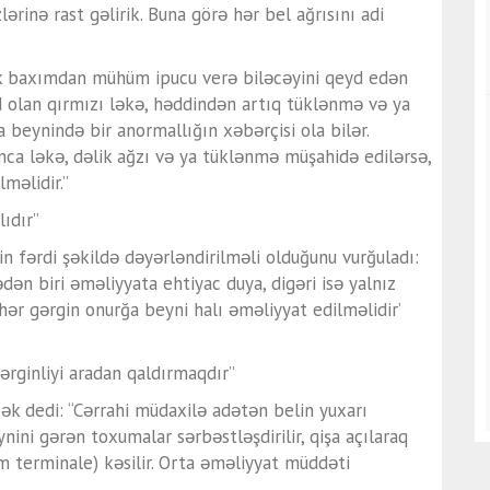
rinə rast gəlirik. Buna görə hər bel ağrısını adi
ik baxımdan mühüm ipucu verə biləcəyini qeyd edən
olan qırmızı ləkə, həddindən artıq tüklənmə və ya
 beynində bir anormallığın xəbərçisi ola bilər.
nca ləkə, dəlik ağzı və ya tüklənmə müşahidə edilərsə,
məlidir.”
ıdır”
n fərdi şəkildə dəyərləndirilməli olduğunu vurğuladı:
dən biri əməliyyata ehtiyac duya, digəri isə yalnız
ər gərgin onurğa beyni halı əməliyyat edilməlidir’
rginliyi aradan qaldırmaqdır”
ək dedi: “Cərrahi müdaxilə adətən belin yuxarı
ynini gərən toxumalar sərbəstləşdirilir, qişa açılaraq
um terminale) kəsilir. Orta əməliyyat müddəti