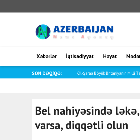
Xəbərlər
İqtisadiyyat
Həyat
Mədən
SON DƏQİQƏ:
Saar: İsrail öz vətəndaşlarını hər cür t
Bel nahiyəsində ləkə,
varsa, diqqətli olun