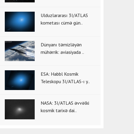
Ulduzlararası 3I/ATLAS
kometası cümə gün..
Dünyanı təmizləyən
mühərrik: aviasiyada ..
ESA: Habbl Kosmik
Teleskopu 3I/ATLAS-ı y..
NASA: 3I/ATLAS əvvəlki
kosmik tarixə dai..