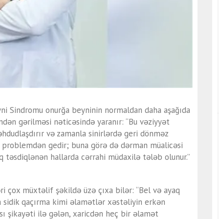
Beyni Sindromu onurğa beyninin normaldan daha aşağıda
ndən gərilməsi nəticəsində yaranır: “Bu vəziyyət
əhdudlaşdırır və zamanla sinirlərdə geri dönməz
r problemdən gedir; buna görə də dərman müalicəsi
 təsdiqlənən hallarda cərrahi müdaxilə tələb olunur.”
əri çox müxtəlif şəkildə üzə çıxa bilər: “Bel və ayaq
ya sidik qaçırma kimi əlamətlər xəstəliyin erkən
ısı şikayəti ilə gələn, xaricdən heç bir əlamət