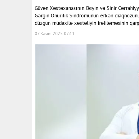
Güvən Xəstəxanasının Beyin və Sinir Cərrahiyy
Gərgin Onurilik Sindromunun erkən diaqnozunun
düzgün müdaxilə xəstəliyin irəliləməsinin qar
07 Kasım 2025 07:11