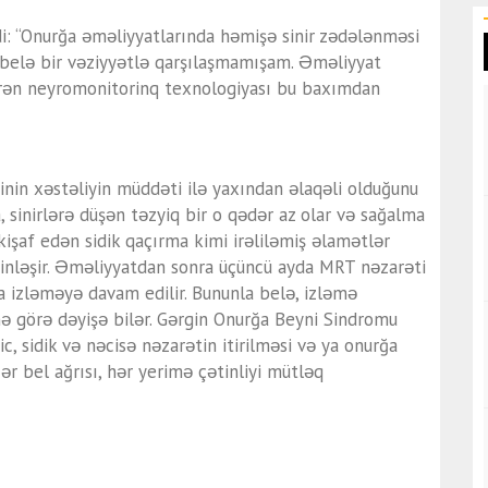
i: “Onurğa əməliyyatlarında həmişə sinir zədələnməsi
a belə bir vəziyyətlə qarşılaşmamışam. Əməliyyat
erən neyromonitorinq texnologiyası bu baxımdan
tinin xəstəliyin müddəti ilə yaxından əlaqəli olduğunu
, sinirlərə düşən təzyiq bir o qədər az olar və sağalma
inkişaf edən sidik qaçırma kimi irəliləmiş əlamətlər
inləşir. Əməliyyatdan sonra üçüncü ayda MRT nəzarəti
rla izləməyə davam edilir. Bununla belə, izləmə
inə görə dəyişə bilər. Gərgin Onurğa Beyni Sindromu
lic, sidik və nəcisə nəzarətin itirilməsi və ya onurğa
 Hər bel ağrısı, hər yerimə çətinliyi mütləq