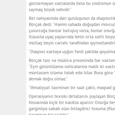
göstərməyən xəstələrdə belə bu sindromun izlə
saymaq böyük səhvdir.”
Bel nahiyəsində dəri quruluşunun da diaqnost
Börçək dedi: “Həmin sahədə doğuşdan mövcud 
çuxurcuğa bənzər batıqlıq varsa, bunlar onurğa
Xüsusilə uşaq yaşlarında belin orta xətti boyu
mütləq beyin cərrahı tərəfindən qiymətləndiril
“Diaqnoz xəstəyə uyğun fərdi şəkildə qoyulmal
Börçək tanı və müalicə prosesində hər xəstəni
“Eyni görüntüləmə nəticələrinə malik iki xəstə
müntəzəm izləmə tələb edə bilər. Buna görə ‘h
demək doğru olmaz.”
“Əməliyyat təxminən bir saat çəkir, məqsəd gə
Operasiyanın texniki detallarını paylaşan Börç
hissəsində kiçik bir kəsiklə aparılır. Onurğa be
gərginliyə səbəb olan birləşdirici toxuma (fil
təxminən bir saatdır.”