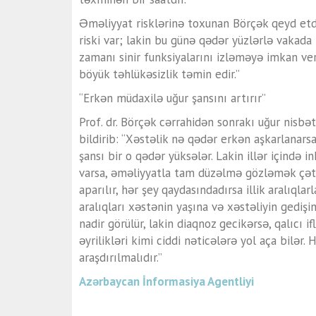
Əməliyyat risklərinə toxunan Börçək qeyd etd
riski var; lakin bu günə qədər yüzlərlə vakad
zamanı sinir funksiyalarını izləməyə imkan v
böyük təhlükəsizlik təmin edir.”
“Erkən müdaxilə uğur şansını artırır”
Prof. dr. Börçək cərrahidən sonrakı uğur nisbə
bildirib: “Xəstəlik nə qədər erkən aşkarlanarsa
şansı bir o qədər yüksələr. Lakin illər içində 
varsa, əməliyyatla tam düzəlmə gözləmək çət
aparılır, hər şey qaydasındadırsa illik aralıqla
aralıqları xəstənin yaşına və xəstəliyin gediş
nadir görülür, lakin diaqnoz gecikərsə, qalıcı if
əyrilikləri kimi ciddi nəticələrə yol aça bilər.
araşdırılmalıdır.”
Azərbaycan İnformasiya Agentliyi