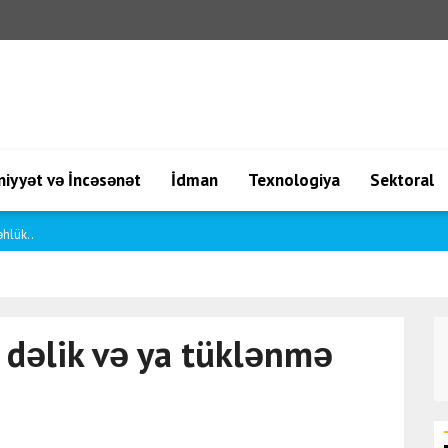
iyyət və İncəsənət
İdman
Texnologiya
Sektoral
..
 dəlik və ya tüklənmə