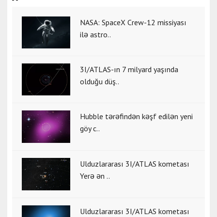
NASA: SpaceX Crew-12 missiyası
ilə astro..
3I/ATLAS-ın 7 milyard yaşında
olduğu düş..
Hubble tərəfindən kəşf edilən yeni
göy c..
Ulduzlararası 3I/ATLAS kometası
Yerə ən ..
Ulduzlararası 3I/ATLAS kometası