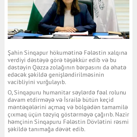
Şahin Sinqapur hökumətinə Fələstin xalqına
verdiyi dəstəyə görə təşəkkür edib və bu
dəstəyin Qəzza zolağının bərpasını da əhatə
edəcək şəkildə genişləndirilməsinin
vacibliyini vurğulayıb.
O, Sinqapuru humanitar səylərdə fəal rolunu
davam etdirməyə və İsrailə bütün keçid
məntəqələrini açmaq və bölgədən tamamilə
çıxmaq üçün təzyiq göstərməyə çağırıb. Nazir
həmçinin Sinqapuru Fələstin Dövlətini rəsmi
şəkildə tanımağa dəvət edib.