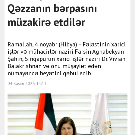
Qəzzanın bərpasını
müzakirə etdilər
Ramallah, 4 noyabr (Hibya) – Fələstinin xarici
işlər və mühacirlər naziri Farsin Aghabekyan
Şahin, Sinqapurun xarici işlər naziri Dr. Vivian
Balakrishnan və onu müşayiət edən
nümayəndə heyətini qəbul edib.
04 Kasım 2025 14:11