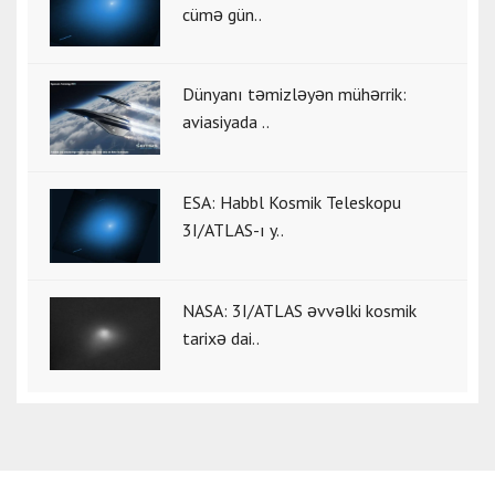
cümə gün..
Dünyanı təmizləyən mühərrik:
aviasiyada ..
ESA: Habbl Kosmik Teleskopu
3I/ATLAS-ı y..
NASA: 3I/ATLAS əvvəlki kosmik
tarixə dai..