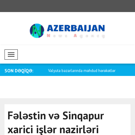
Mobil Menü
SON DƏQİQƏ:
arlarında məhdud hərəkətlər
Enerji əmtəələrində eniş meyli davam
Əmtəə baza
edi..
Fələstin və Sinqapur
xarici işlər nazirləri