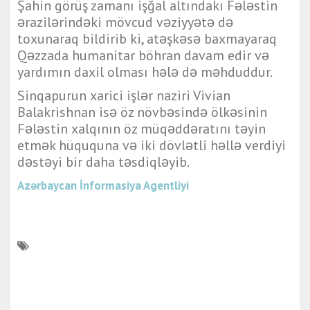
Şahin görüş zamanı işğal altındakı Fələstin
ərazilərindəki mövcud vəziyyətə də
toxunaraq bildirib ki, atəşkəsə baxmayaraq
Qəzzada humanitar böhran davam edir və
yardımın daxil olması hələ də məhduddur.
Sinqapurun xarici işlər naziri Vivian
Balakrishnan isə öz növbəsində ölkəsinin
Fələstin xalqının öz müqəddəratını təyin
etmək hüququna və iki dövlətli həllə verdiyi
dəstəyi bir daha təsdiqləyib.
Azərbaycan İnformasiya Agentliyi