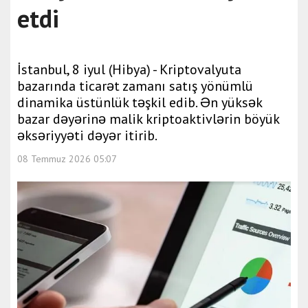
etdi
İstanbul, 8 iyul (Hibya) - Kriptovalyuta
bazarında ticarət zamanı satış yönümlü
dinamika üstünlük təşkil edib. Ən yüksək
bazar dəyərinə malik kriptoaktivlərin böyük
əksəriyyəti dəyər itirib.
08 Temmuz 2026 05:07