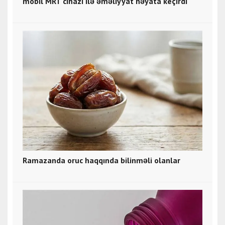
mobil MRT cihazı ilə əməliyyat həyata keçirdi
Ramazanda oruc haqqında bilinməli olanlar