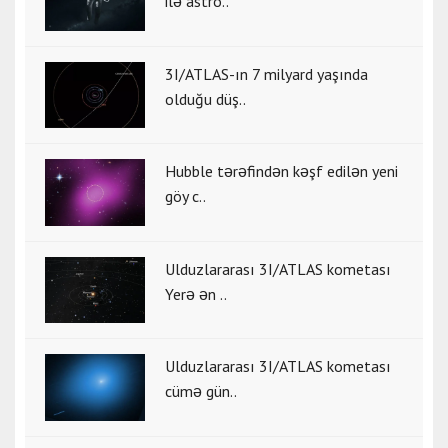
ilə astro..
3I/ATLAS-ın 7 milyard yaşında
olduğu düş..
Hubble tərəfindən kəşf edilən yeni
göy c..
Ulduzlararası 3I/ATLAS kometası
Yerə ən ..
Ulduzlararası 3I/ATLAS kometası
cümə gün..