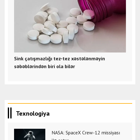
Sink çatışmazlığı tez-tez xəstələnməyin
səbəblərindən biri ola bilər
Texnologiya
NASA: SpaceX Crew-12 missiyası