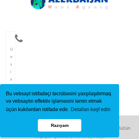
Ü
n
s
i
y
y
Bu vebsayt istifadəçi təcrübəsini yaxşılaşdırmaq
ə
və vebsaytın effektiv işləməsini təmin etmək
t
üçün kukilərdən istifadə edir.
Detalları kəşf edin
Razıyam
Copyright © 2023 Azərbaycan İnformasiya Agentliyi. Bütün
hüquqlar qorunur. | Power by Hibya