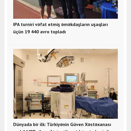
IPA turniri vəfat etmiş əməkdaşların uşaqları
üçün 19 440 avro topladı
Dünyada bir ilk: Türkiyənin Güven Xəstəxanası