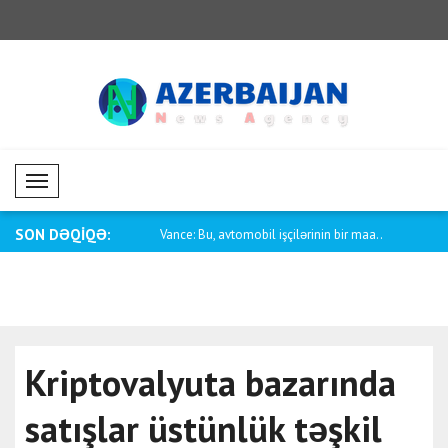
Mobil Menü
SON DƏQİQƏ:
rbaycan-ABŞ münasibətləri
Vance: Bu, avtomobil işçilərinin bir maa..
Pakistanın x
Kriptovalyuta bazarında
satışlar üstünlük təşkil