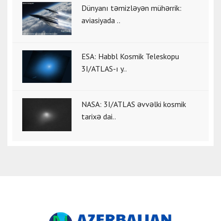
Dünyanı təmizləyən mühərrik:
aviasiyada ..
ESA: Habbl Kosmik Teleskopu
3I/ATLAS-ı y..
NASA: 3I/ATLAS əvvəlki kosmik
tarixə dai..