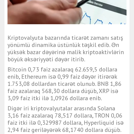
Kriptovalyuta bazarında ticarət zamanı satış
yönümlü dinamika üstünlük təşkil edib. Ən
yüksək bazar dəyərinə malik kriptoaktivlərin
böyük əksəriyyəti dəyər itirib.
Bitcoin 0,73 faiz azalaraq 62.659,5 dollara
enib, Ethereum isə 0,99 faiz dəyər itirərək
1.753,08 dollardan ticarət olunub. BNB 1,86
faiz azalaraq 568,30 dollara düşüb, XRP isə
3,09 faiz itki ilə 1,0926 dollara enib.
Digər iri kriptovalyutalar arasında Solana
3,16 faiz azalaraq 78,517 dollara, TRON 0,06
faiz itki ilə 0,329987 dollara, Hyperliquid isə
2,94 faiz geriləyərək 68,1740 dollara düşüb.