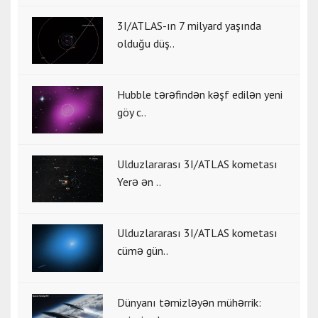
3I/ATLAS-ın 7 milyard yaşında
olduğu düş..
Hubble tərəfindən kəşf edilən yeni
göy c..
Ulduzlararası 3I/ATLAS kometası
Yerə ən ..
Ulduzlararası 3I/ATLAS kometası
cümə gün..
Dünyanı təmizləyən mühərrik: