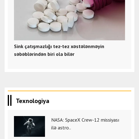
Sink çatışmazlığı tez-tez xəstələnməyin
səbəblərindən biri ola bilər
Texnologiya
NASA: SpaceX Crew-12 missiyası
ilə astro..