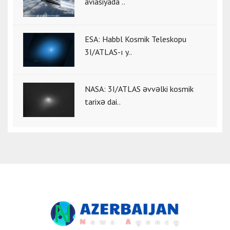
aviasiyada ..
ESA: Habbl Kosmik Teleskopu
3I/ATLAS-ı y..
NASA: 3I/ATLAS əvvəlki kosmik
tarixə dai..