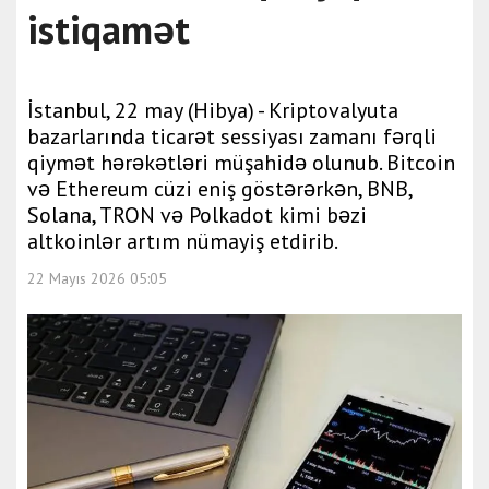
istiqamət
İstanbul, 22 may (Hibya) - Kriptovalyuta
bazarlarında ticarət sessiyası zamanı fərqli
qiymət hərəkətləri müşahidə olunub. Bitcoin
və Ethereum cüzi eniş göstərərkən, BNB,
Solana, TRON və Polkadot kimi bəzi
altkoinlər artım nümayiş etdirib.
22 Mayıs 2026 05:05