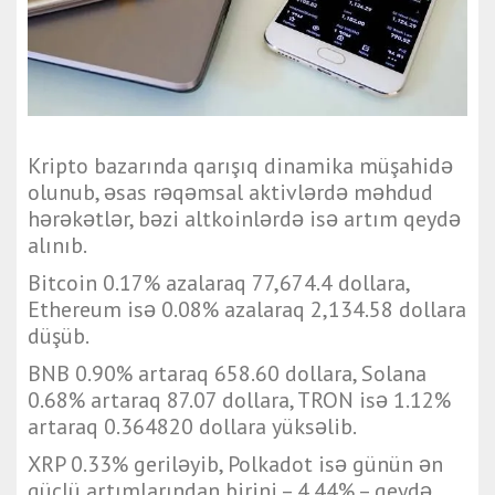
Kripto bazarında qarışıq dinamika müşahidə
olunub, əsas rəqəmsal aktivlərdə məhdud
hərəkətlər, bəzi altkoinlərdə isə artım qeydə
alınıb.
Bitcoin 0.17% azalaraq 77,674.4 dollara,
Ethereum isə 0.08% azalaraq 2,134.58 dollara
düşüb.
BNB 0.90% artaraq 658.60 dollara, Solana
0.68% artaraq 87.07 dollara, TRON isə 1.12%
artaraq 0.364820 dollara yüksəlib.
XRP 0.33% geriləyib, Polkadot isə günün ən
güclü artımlarından birini – 4.44% – qeydə