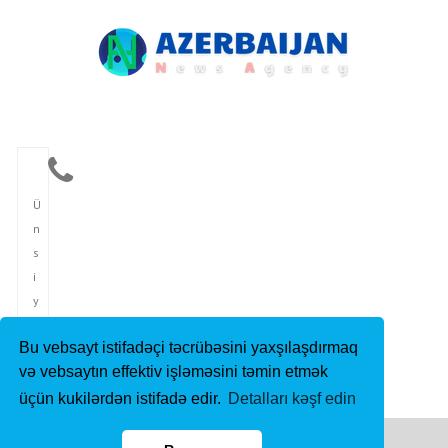
Ü
n
s
i
y
y
Bu vebsayt istifadəçi təcrübəsini yaxşılaşdırmaq
ə
və vebsaytın effektiv işləməsini təmin etmək
t
üçün kukilərdən istifadə edir.
Detalları kəşf edin