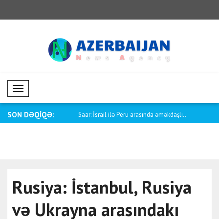
Mobil Menü
SON DƏQİQƏ:
 İşlər Nazirliyi: Cərəmanada..
Saar: İsrail ilə Peru arasında əməkdaşlı..
Budris: Gür
dəstək..
Rusiya: İstanbul, Rusiya
və Ukrayna arasındakı