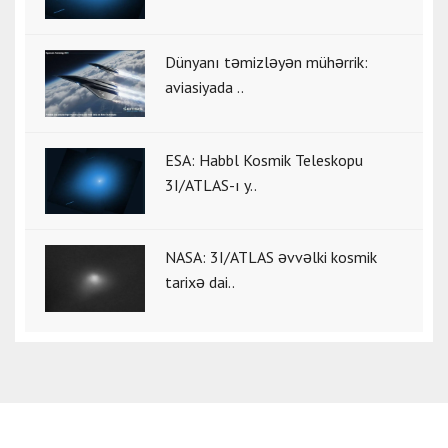
Dünyanı təmizləyən mühərrik:
aviasiyada ..
ESA: Habbl Kosmik Teleskopu
3I/ATLAS-ı y..
NASA: 3I/ATLAS əvvəlki kosmik
tarixə dai..