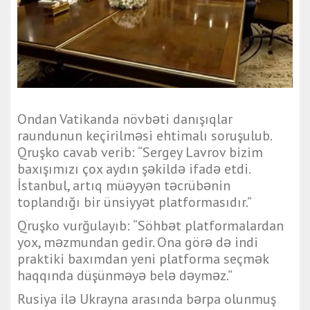
Ondan Vatikanda növbəti danışıqlar
raundunun keçirilməsi ehtimalı soruşulub.
Qruşko cavab verib: “Sergey Lavrov bizim
baxışımızı çox aydın şəkildə ifadə etdi.
İstanbul, artıq müəyyən təcrübənin
toplandığı bir ünsiyyət platformasıdır.”
Qruşko vurğulayıb: “Söhbət platformalardan
yox, məzmundan gedir. Ona görə də indi
praktiki baxımdan yeni platforma seçmək
haqqında düşünməyə belə dəyməz.”
Rusiya ilə Ukrayna arasında bərpa olunmuş