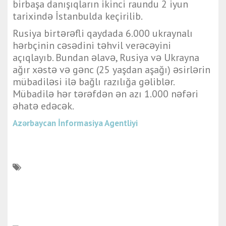
birbaşa danışıqların ikinci raundu 2 iyun
tarixində İstanbulda keçirilib.
Rusiya birtərəfli qaydada 6.000 ukraynalı
hərbçinin cəsədini təhvil verəcəyini
açıqlayıb. Bundan əlavə, Rusiya və Ukrayna
ağır xəstə və gənc (25 yaşdan aşağı) əsirlərin
mübadiləsi ilə bağlı razılığa gəliblər.
Mübadilə hər tərəfdən ən azı 1.000 nəfəri
əhatə edəcək.
Azərbaycan İnformasiya Agentliyi