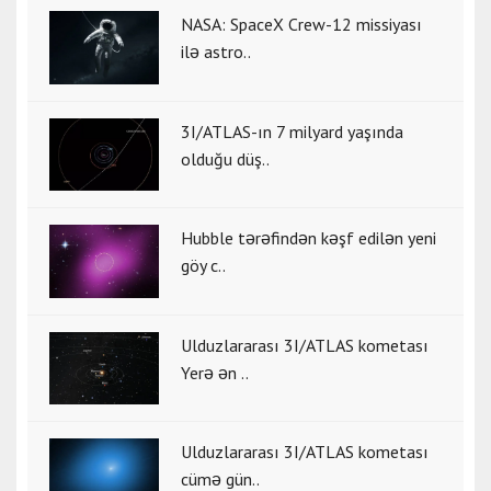
NASA: SpaceX Crew-12 missiyası
ilə astro..
3I/ATLAS-ın 7 milyard yaşında
olduğu düş..
Hubble tərəfindən kəşf edilən yeni
göy c..
Ulduzlararası 3I/ATLAS kometası
Yerə ən ..
Ulduzlararası 3I/ATLAS kometası
cümə gün..