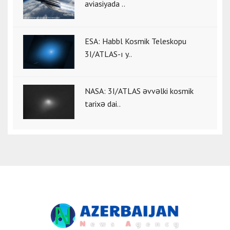
aviasiyada ..
ESA: Habbl Kosmik Teleskopu
3I/ATLAS-ı y..
NASA: 3I/ATLAS əvvəlki kosmik
tarixə dai..