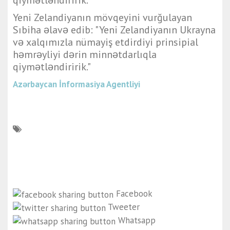
qiymətləndiririk."
Yeni Zelandiyanın mövqeyini vurğulayan
Sıbiha əlavə edib: "Yeni Zelandiyanın Ukrayna
və xalqımızla nümayiş etdirdiyi prinsipial
həmrəyliyi dərin minnətdarlıqla
qiymətləndiririk."
Azərbaycan İnformasiya Agentliyi
Facebook
Tweeter
Whatsapp