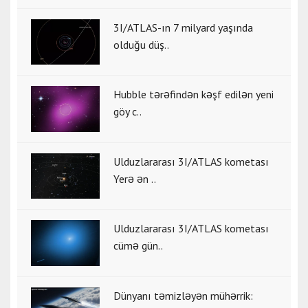
3I/ATLAS-ın 7 milyard yaşında
olduğu düş..
Hubble tərəfindən kəşf edilən yeni
göy c..
Ulduzlararası 3I/ATLAS kometası
Yerə ən ..
Ulduzlararası 3I/ATLAS kometası
cümə gün..
Dünyanı təmizləyən mühərrik: