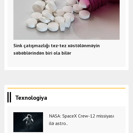
Sink çatışmazlığı tez-tez xəstələnməyin
səbəblərindən biri ola bilər
Texnologiya
NASA: SpaceX Crew-12 missiyası
ilə astro..