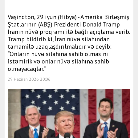
Vaşinqton, 29 iyun (Hibya) - Amerika Birləşmiş
Ştatlarının (ABŞ) Prezidenti Donald Tramp
İranın nüvə proqramı ilə bağlı açıqlama verib.
Tramp bildirib ki, İran nüvə silahından
tamamilə uzaqlaşdırılmalıdır və deyib:
“Onların nüvə silahına sahib olmasını
istəmirik və onlar nüvə silahına sahib
olmayacaqlar.”
29 Haziran 2026 20:06