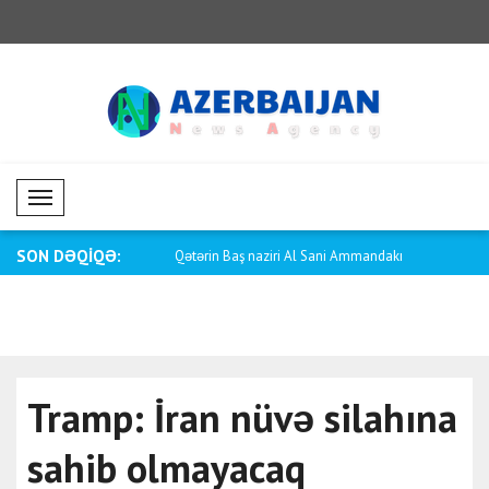
Mobil Menü
SON DƏQİQƏ:
raynaya göstərilən hər bir d..
Qətərin Baş naziri Al Sani Ammandakı
Stubb: Uk
Qüd..
müdafi..
Tramp: İran nüvə silahına
sahib olmayacaq