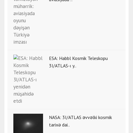
ESA: Habbl Kosmik Teleskopu
3I/ATLAS-ı y..
NASA: 3I/ATLAS əvvəlki kosmik
tarixə dai..