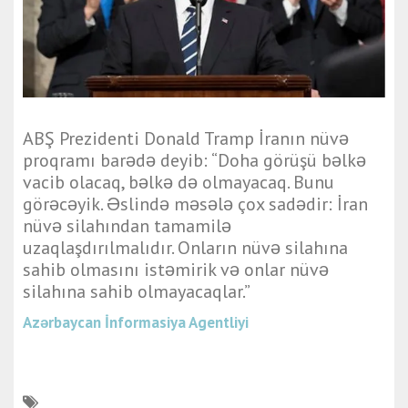
ABŞ Prezidenti Donald Tramp İranın nüvə
proqramı barədə deyib: “Doha görüşü bəlkə
vacib olacaq, bəlkə də olmayacaq. Bunu
görəcəyik. Əslində məsələ çox sadədir: İran
nüvə silahından tamamilə
uzaqlaşdırılmalıdır. Onların nüvə silahına
sahib olmasını istəmirik və onlar nüvə
silahına sahib olmayacaqlar.”
Azərbaycan İnformasiya Agentliyi