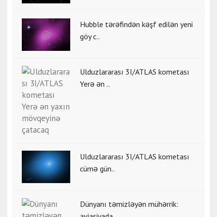
Hubble tərəfindən kəşf edilən yeni
göy c..
Ulduzlararası 3I/ATLAS kometası
Yerə ən ..
Ulduzlararası 3I/ATLAS kometası
cümə gün..
Dünyanı təmizləyən mühərrik:
aviasiyada ..