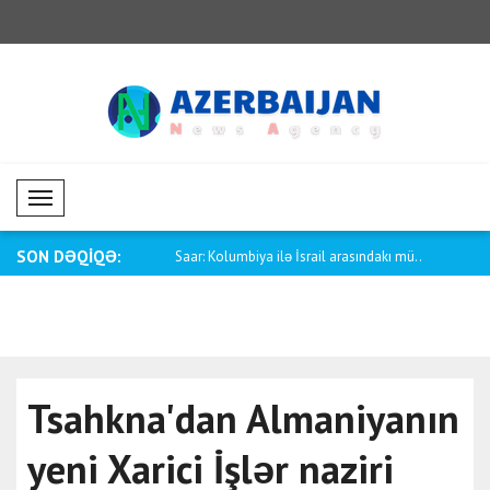
Mobil Menü
SON DƏQİQƏ:
iya ilə İsrail arasındakı mü..
Valyuta bazarlarında mənfi dinamika
ABŞ birjal
Tsahkna'dan Almaniyanın
yeni Xarici İşlər naziri