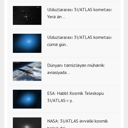
Ulduzlararası 3I/ATLAS kometası
Yerə ən ..
Ulduzlararası 3I/ATLAS kometası
cümə gün..
Dünyanı təmizləyən mühərrik:
aviasiyada ..
ESA: Habbl Kosmik Teleskopu
3I/ATLAS-ı y..
NASA: 3I/ATLAS əvvəlki kosmik