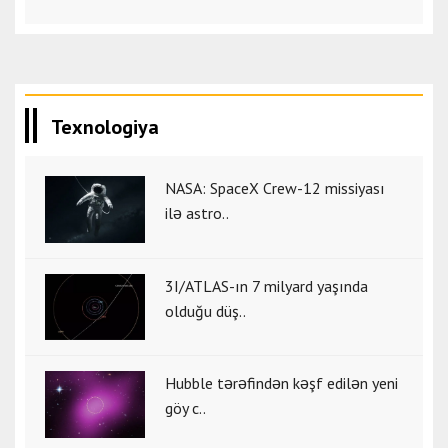
Texnologiya
NASA: SpaceX Crew-12 missiyası
ilə astro..
3I/ATLAS-ın 7 milyard yaşında
olduğu düş..
Hubble tərəfindən kəşf edilən yeni
göy c..