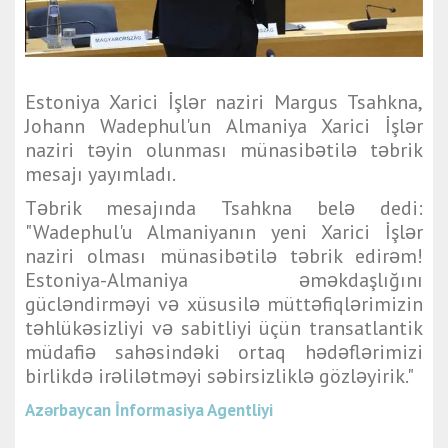
Estoniya Xarici İşlər naziri Margus Tsahkna,
Johann Wadephul'un Almaniya Xarici İşlər
naziri təyin olunması münasibətilə təbrik
mesajı yayımladı.
Təbrik mesajında Tsahkna belə dedi:
"Wadephul'u Almaniyanın yeni Xarici İşlər
naziri olması münasibətilə təbrik edirəm!
Estoniya-Almaniya əməkdaşlığını
gücləndirməyi və xüsusilə müttəfiqlərimizin
təhlükəsizliyi və sabitliyi üçün transatlantik
müdafiə sahəsindəki ortaq hədəflərimizi
birlikdə irəlilətməyi səbirsizliklə gözləyirik."
Azərbaycan İnformasiya Agentliyi