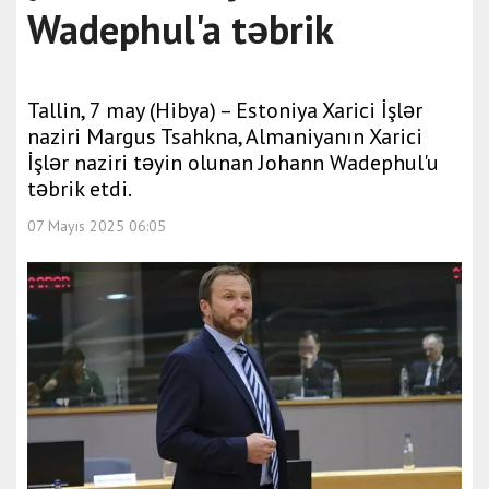
Wadephul'a təbrik
Tallin, 7 may (Hibya) – Estoniya Xarici İşlər
naziri Margus Tsahkna, Almaniyanın Xarici
İşlər naziri təyin olunan Johann Wadephul'u
təbrik etdi.
07 Mayıs 2025 06:05