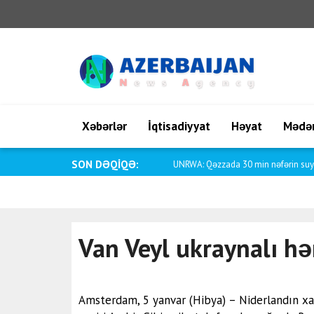
Xəbərlər
İqtisadiyyat
Həyat
Mədən
SON DƏQİQƏ:
Azərbaycanın xarici işlər naziri Bayr
Van Veyl ukraynalı hə
Amsterdam, 5 yanvar (Hibya) – Niderlandın xari