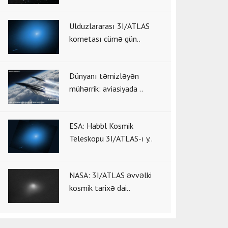
Ulduzlararası 3I/ATLAS
kometası cümə gün..
Dünyanı təmizləyən
mühərrik: aviasiyada ..
ESA: Habbl Kosmik
Teleskopu 3I/ATLAS-ı y..
NASA: 3I/ATLAS əvvəlki
kosmik tarixə dai..