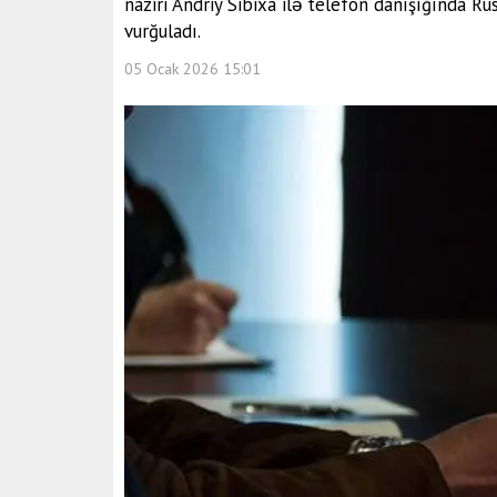
naziri Andriy Sibixa ilə telefon danışığında Rus
vurğuladı.
05 Ocak 2026 15:01