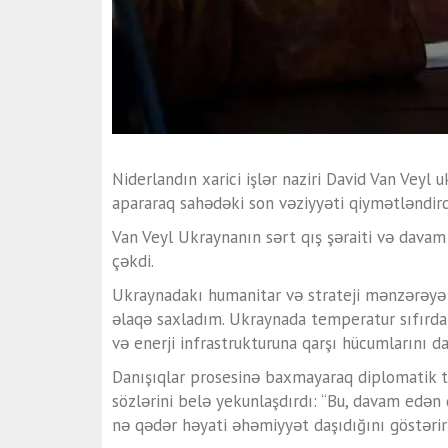
Niderlandın xarici işlər naziri David Van Veyl 
apararaq sahədəki son vəziyyəti qiymətləndird
Van Veyl Ukraynanın sərt qış şəraiti və davam
çəkdi.
Ukraynadakı humanitar və strateji mənzərəyə 
əlaqə saxladım. Ukraynada temperatur sıfırdan
və enerji infrastrukturuna qarşı hücumlarını da
Danışıqlar prosesinə baxmayaraq diplomatik t
sözlərini belə yekunlaşdırdı: “Bu, davam edən
nə qədər həyati əhəmiyyət daşıdığını göstərir”