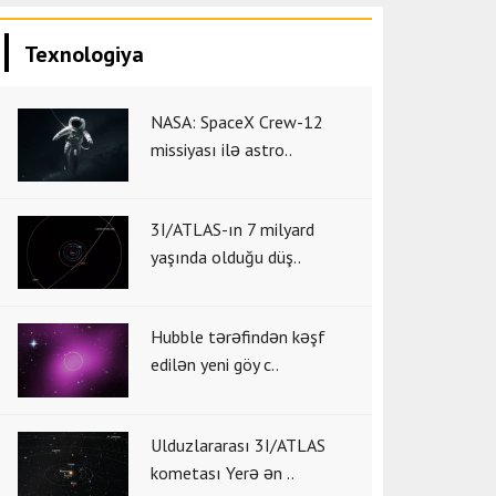
Texnologiya
NASA: SpaceX Crew-12
missiyası ilə astro..
3I/ATLAS-ın 7 milyard
yaşında olduğu düş..
Hubble tərəfindən kəşf
edilən yeni göy c..
Ulduzlararası 3I/ATLAS
kometası Yerə ən ..