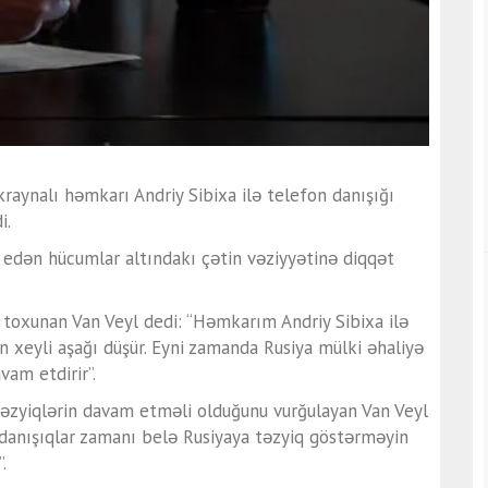
ukraynalı həmkarı Andriy Sibixa ilə telefon danışığı
i.
 edən hücumlar altındakı çətin vəziyyətinə diqqət
toxunan Van Veyl dedi: “Həmkarım Andriy Sibixa ilə
 xeyli aşağı düşür. Eyni zamanda Rusiya mülki əhaliyə
vam etdirir”.
əzyiqlərin davam etməli olduğunu vurğulayan Van Veyl
 danışıqlar zamanı belə Rusiyaya təzyiq göstərməyin
.