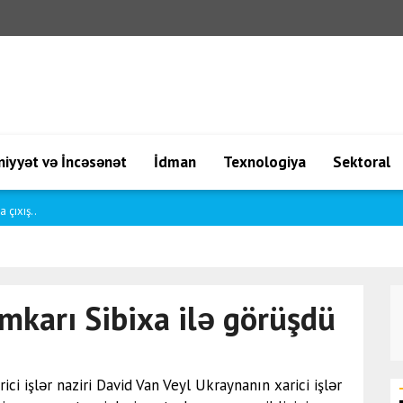
iyyət və İncəsənət
İdman
Texnologiya
Sektoral
amo..
mkarı Sibixa ilə görüşdü
ci işlər naziri David Van Veyl Ukraynanın xarici işlər