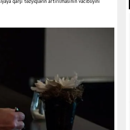
iyaya qarşı təzyiqlərin artırılmasının vacibliyini