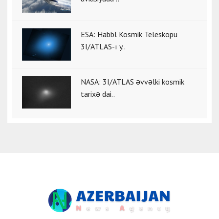
ESA: Habbl Kosmik Teleskopu
3I/ATLAS-ı y..
NASA: 3I/ATLAS əvvəlki kosmik
tarixə dai..