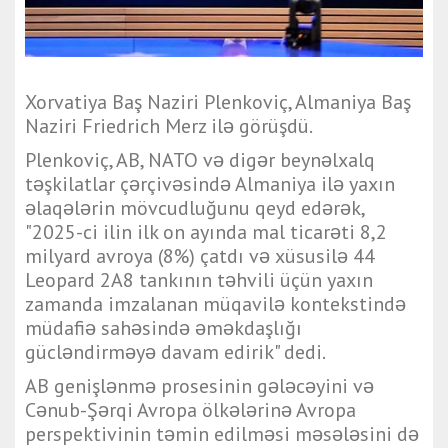
Xorvatiya Baş Naziri Plenkoviç, Almaniya Baş
Naziri Friedrich Merz ilə görüşdü.
Plenkoviç, AB, NATO və digər beynəlxalq
təşkilatlar çərçivəsində Almaniya ilə yaxın
əlaqələrin mövcudluğunu qeyd edərək,
"2025-ci ilin ilk on ayında mal ticarəti 8,2
milyard avroya (8%) çatdı və xüsusilə 44
Leopard 2A8 tankının təhvili üçün yaxın
zamanda imzalanan müqavilə kontekstində
müdafiə sahəsində əməkdaşlığı
gücləndirməyə davam edirik" dedi.
AB genişlənmə prosesinin gələcəyini və
Cənub-Şərqi Avropa ölkələrinə Avropa
perspektivinin təmin edilməsi məsələsini də