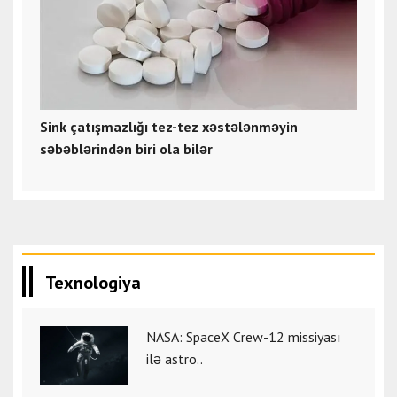
Sink çatışmazlığı tez-tez xəstələnməyin
səbəblərindən biri ola bilər
Texnologiya
NASA: SpaceX Crew-12 missiyası
ilə astro..