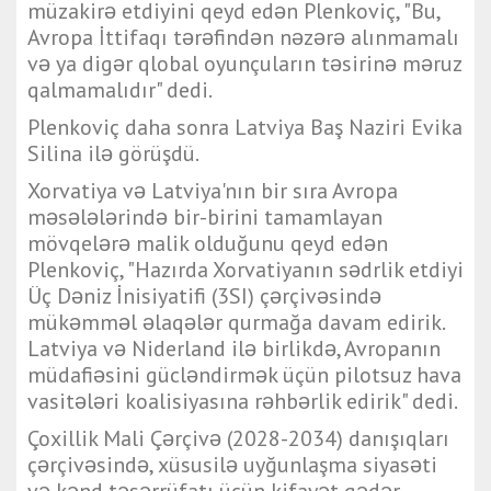
müzakirə etdiyini qeyd edən Plenkoviç, "Bu,
Avropa İttifaqı tərəfindən nəzərə alınmamalı
və ya digər qlobal oyunçuların təsirinə məruz
qalmamalıdır" dedi.
Plenkoviç daha sonra Latviya Baş Naziri Evika
Silina ilə görüşdü.
Xorvatiya və Latviya'nın bir sıra Avropa
məsələlərində bir-birini tamamlayan
mövqelərə malik olduğunu qeyd edən
Plenkoviç, "Hazırda Xorvatiyanın sədrlik etdiyi
Üç Dəniz İnisiyatifi (3SI) çərçivəsində
mükəmməl əlaqələr qurmağa davam edirik.
Latviya və Niderland ilə birlikdə, Avropanın
müdafiəsini gücləndirmək üçün pilotsuz hava
vasitələri koalisiyasına rəhbərlik edirik" dedi.
Çoxillik Mali Çərçivə (2028-2034) danışıqları
çərçivəsində, xüsusilə uyğunlaşma siyasəti