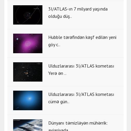
3I/ATLAS-ın 7 milyard yaşında
olduğu düş..
Hubble tərəfindən kəşf edilən yeni
göy c..
Ulduzlararası 3I/ATLAS kometası
Yerə ən ..
Ulduzlararası 3I/ATLAS kometası
cümə gün..
Dünyanı təmizləyən mühərrik:
aviasiyada ..