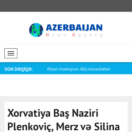
Mobil Menü
SON DƏQİQƏ:
rbaycan-ABŞ münasibətləri
Vance: Bu, avtomobil işçilərinin bir maa..
Pakistanın x
Xorvatiya Baş Naziri
Plenkoviç, Merz və Silina