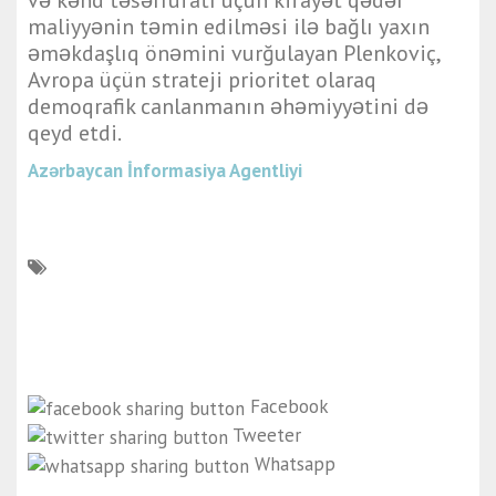
və kənd təsərrüfatı üçün kifayət qədər
maliyyənin təmin edilməsi ilə bağlı yaxın
əməkdaşlıq önəmini vurğulayan Plenkoviç,
Avropa üçün strateji prioritet olaraq
demoqrafik canlanmanın əhəmiyyətini də
qeyd etdi.
Azərbaycan İnformasiya Agentliyi
Facebook
Tweeter
Whatsapp