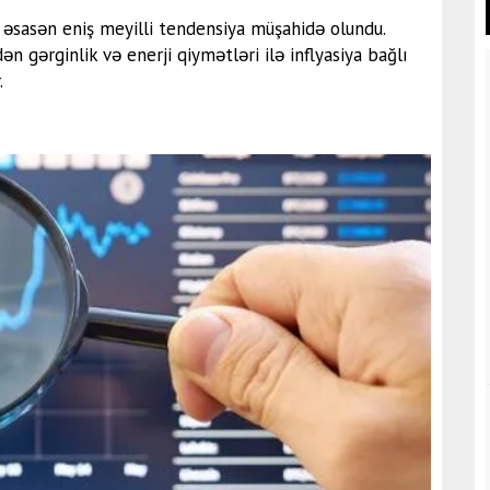
ə əsasən eniş meyilli tendensiya müşahidə olundu.
ən gərginlik və enerji qiymətləri ilə inflyasiya bağlı
.