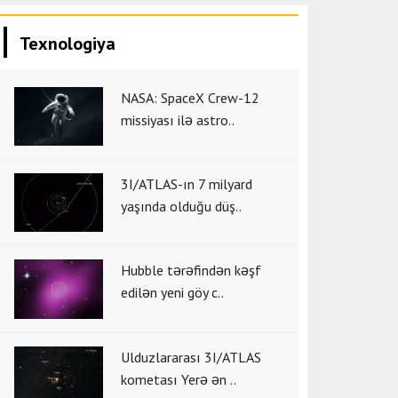
Texnologiya
NASA: SpaceX Crew-12
missiyası ilə astro..
3I/ATLAS-ın 7 milyard
yaşında olduğu düş..
Hubble tərəfindən kəşf
edilən yeni göy c..
Ulduzlararası 3I/ATLAS
kometası Yerə ən ..