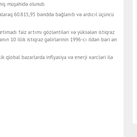
iş müşahidə olunub.
zalaraq 60.815,95 bənddə bağlanıb və ardıcıl üçüncü
etimadı faiz artımı gözləntiləri və yüksələn istiqraz
nın 10 illik istiqraz gəlirlərinin 1996-cı ildən bəri ən
lik qlobal bazarlarda inflyasiya və enerji xərcləri ilə