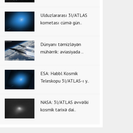
Ulduzlararası 3I/ATLAS
kometası cümə gün..
Dünyanı təmizləyən
mühərrik: aviasiyada ..
ESA: Habbl Kosmik
Teleskopu 3I/ATLAS-ı y..
NASA: 3I/ATLAS əvvəlki
kosmik tarixə dai..