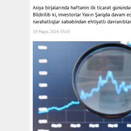
Asiya birjalarında həftənin ilk ticarət gününd
Bildirilib ki, investorlar Yaxın Şərqdə davam ed
narahatlıqlar səbəbindən ehtiyatlı davranıblar
19 Mayıs 2026 05:05