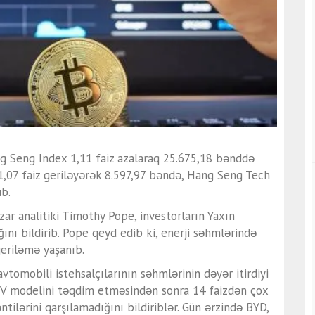
g Seng Index
1,11 faiz azalaraq 25.675,18 bənddə
,07 faiz geriləyərək 8.597,97 bəndə,
Hang Seng Tech
üb.
ar analitiki
Timothy Pope
, investorların Yaxın
ını bildirib. Pope qeyd edib ki, enerji səhmlərində
geriləmə yaşanıb.
vtomobili istehsalçılarının səhmlərinin dəyər itirdiyi
UV modelini təqdim etməsindən sonra 14 faizdən çox
ntilərini qarşılamadığını bildiriblər. Gün ərzində
BYD
,