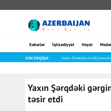
Xəbərlər
İqtisadiyyat
Həyat
Mədən
SON DƏQİQƏ:
Putin BƏƏ Prezidenti bin Zayed ilə te
Yaxın Şərqdəki gərgin
təsir etdi