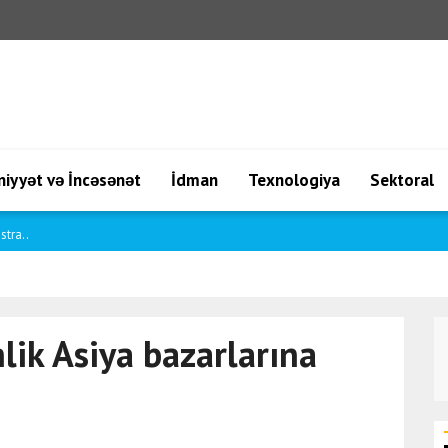
iyyət və İncəsənət
İdman
Texnologiya
Sektoral
lef..
lik Asiya bazarlarına