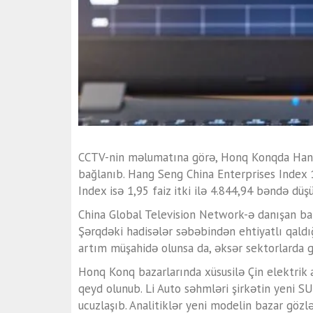
CCTV-nin məlumatına görə, Honq Konqda
Han
bağlanıb.
Hang Seng China Enterprises Index
1
Index
isə 1,95 faiz itki ilə 4.844,94 bəndə düş
China Global Television Network-ə danışan baz
Şərqdəki hadisələr səbəbindən ehtiyatlı qaldığ
artım müşahidə olunsa da, əksər sektorlarda 
Honq Konq bazarlarında xüsusilə Çin elektrik a
qeyd olunub.
Li Auto
səhmləri şirkətin yeni S
ucuzlaşıb. Analitiklər yeni modelin bazar gözlə