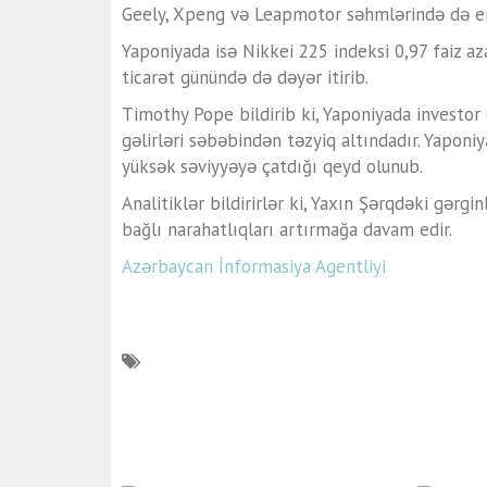
Geely
,
Xpeng
və
Leapmotor
səhmlərində də en
Yaponiyada isə
Nikkei 225
indeksi 0,97 faiz a
ticarət günündə də dəyər itirib.
Timothy Pope bildirib ki, Yaponiyada investor 
gəlirləri səbəbindən təzyiq altındadır. Yaponiya
yüksək səviyyəyə çatdığı qeyd olunub.
Analitiklər bildirirlər ki, Yaxın Şərqdəki gərgin
bağlı narahatlıqları artırmağa davam edir.
Azərbaycan İnformasiya Agentliyi