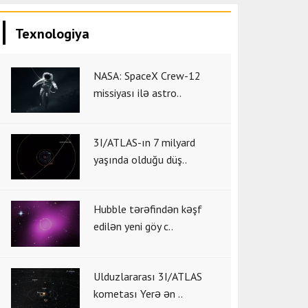
Texnologiya
NASA: SpaceX Crew-12
missiyası ilə astro..
3I/ATLAS-ın 7 milyard
yaşında olduğu düş..
Hubble tərəfindən kəşf
edilən yeni göy c..
Ulduzlararası 3I/ATLAS
kometası Yerə ən ..