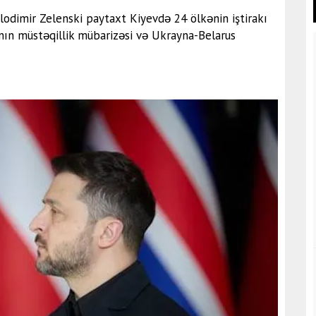
lodimir Zelenski paytaxt Kiyevdə 24 ölkənin iştirakı
ının müstəqillik mübarizəsi və Ukrayna-Belarus