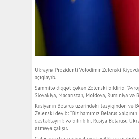
Ukrayna Prezidenti Volodimir Zelenski Kiyevdə 
açıqlayıb.
Sammitə diqqət çəkən Zelenski bildirib: “Avro
Slovakiya, Macarıstan, Moldova, Rumıniya və B
Rusiyanın Belarus üzərindəki təzyiqindən və 
Zelenski deyib: “Biz hamımız Belarus xalqının
dəstəkləyirik və bilirik ki, Rusiya Belarusu U
etməyə çalışır.”
Gələcəyə dair regional müstəqillik və mehriba