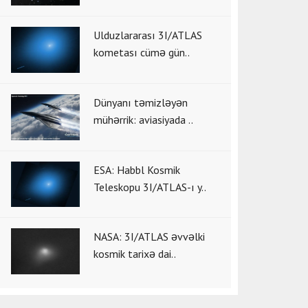
Ulduzlararası 3I/ATLAS
kometası cümə gün..
Dünyanı təmizləyən
mühərrik: aviasiyada ..
ESA: Habbl Kosmik
Teleskopu 3I/ATLAS-ı y..
NASA: 3I/ATLAS əvvəlki
kosmik tarixə dai..