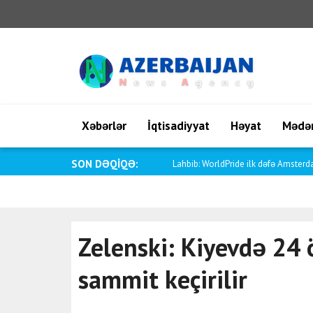
Xəbərlər
İqtisadiyyat
Həyat
Mədən
SON DƏQİQƏ:
Lahbib: WorldPride ilk dəfə Amsterd
Zelenski: Kiyevdə 24 ö
sammit keçirilir