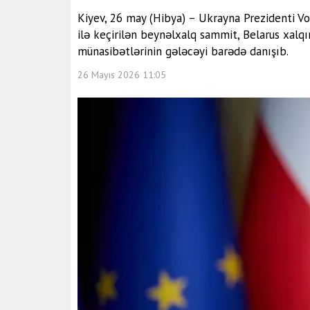
Kiyev, 26 may (Hibya) – Ukrayna Prezidenti Vo
ilə keçirilən beynəlxalq sammit, Belarus xalq
münasibətlərinin gələcəyi barədə danışıb.
26 Mayıs 2026 11:05