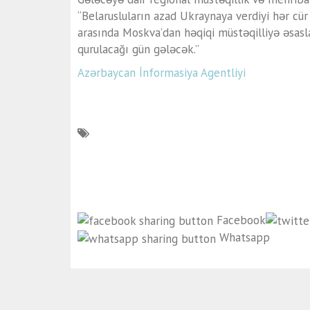
“Belarusluların azad Ukraynaya verdiyi hər cür 
arasında Moskva’dan həqiqi müstəqilliyə əsas
qurulacağı gün gələcək.”
Azərbaycan İnformasiya Agentliyi
Facebook
Whatsapp