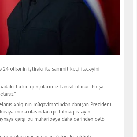
24 ölkənin iştirakı ilə sammit keçiriləcəyini
padakı bütün qonşularımız təmsil olunur: Polşa,
elarus.”
Belarus xalqının müqavimətindən danışan Prezident
 Rusiya müdaxiləsindən qurtulmaq istəyini
kraynaya qarşı bu müharibəyə daha dərindən cəlb
n qonşuluq mesajı verən Zelenski bildirib: