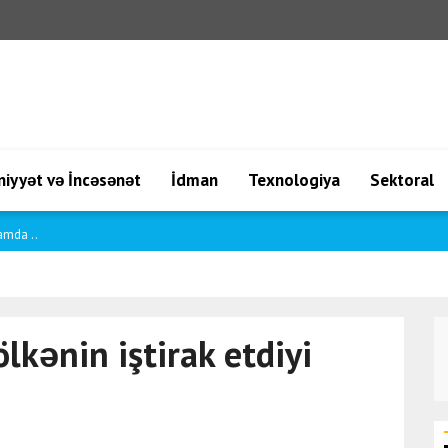
iyyət və İncəsənət
İdman
Texnologiya
Sektoral
amda ..
lkənin iştirak etdiyi