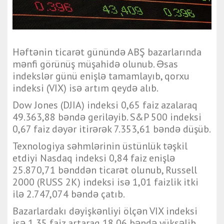
Həftənin ticarət günündə ABŞ bazarlarında
mənfi görünüş müşahidə olunub. Əsas
indekslər günü enişlə tamamlayıb, qorxu
indeksi (VIX) isə artım qeydə alıb.
Dow Jones (DJIA) indeksi 0,65 faiz azalaraq
49.363,88 bəndə geriləyib. S&P 500 indeksi
0,67 faiz dəyər itirərək 7.353,61 bəndə düşüb.
Texnologiya səhmlərinin üstünlük təşkil
etdiyi Nasdaq indeksi 0,84 faiz enişlə
25.870,71 bənddən ticarət olunub, Russell
2000 (RUSS 2K) indeksi isə 1,01 faizlik itki
ilə 2.747,074 bəndə çatıb.
Bazarlardakı dəyişkənliyi ölçən VIX indeksi
isə 1,35 faiz artaraq 18,06 bəndə yüksəlib.