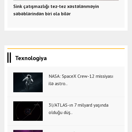
Sink çatışmazlığı tez-tez xəstələnməyin
səbəblərindən biri ola bilər
Texnologiya
NASA: SpaceX Crew-12 missiyası
ilə astro..
3I/ATLAS-ın 7 milyard yaşında
olduğu düş..