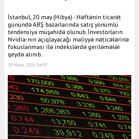
İstanbul, 20 may (Hibya) - Həftənin ticarət
günündə ABŞ bazarlarında satış yönümlü
tendensiya müşahidə olunub. İnvestorların
Nvidia-nın açıqlayacağı maliyyə nəticələrinə
fokuslanması ilə indekslərdə geriləmələr
qeydə alınıb.
20 Mayıs 2026 04:05