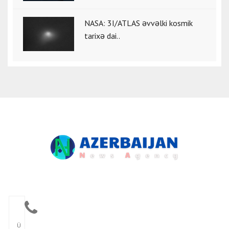
NASA: 3I/ATLAS əvvəlki kosmik
tarixə dai..
Ü