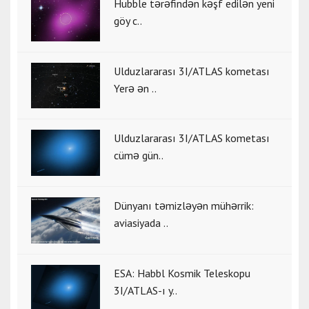
Hubble tərəfindən kəşf edilən yeni
göy c..
Ulduzlararası 3I/ATLAS kometası
Yerə ən ..
Ulduzlararası 3I/ATLAS kometası
cümə gün..
Dünyanı təmizləyən mühərrik:
aviasiyada ..
ESA: Habbl Kosmik Teleskopu
3I/ATLAS-ı y..