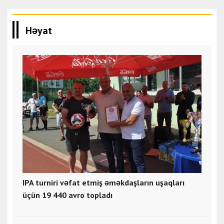
Həyat
IPA turniri vəfat etmiş əməkdaşların uşaqları
üçün 19 440 avro topladı