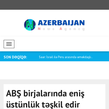
Mobil Menü
SON DƏQİQƏ:
 İşlər Nazirliyi: Cərəmanada..
Saar: İsrail ilə Peru arasında əməkdaşlı..
Budris: Gür
dəstək..
ABŞ birjalarında eniş
üstünlük təşkil edir