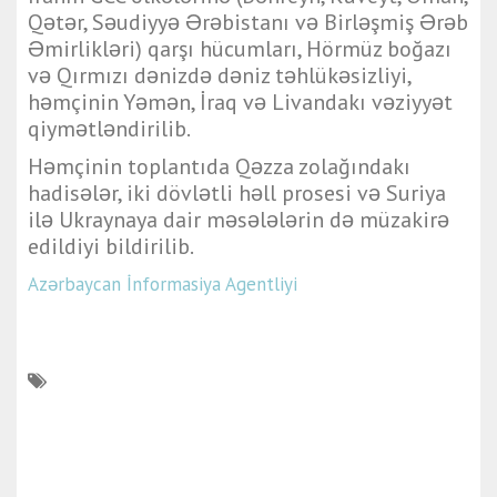
Qətər, Səudiyyə Ərəbistanı və Birləşmiş Ərəb 
Əmirlikləri)
qarşı hücumları, Hörmüz boğazı
və Qırmızı dənizdə dəniz təhlükəsizliyi,
həmçinin Yəmən, İraq və Livandakı vəziyyət
qiymətləndirilib.
Həmçinin toplantıda Qəzza zolağındakı
hadisələr, iki dövlətli həll prosesi və Suriya
ilə Ukraynaya dair məsələlərin də müzakirə
edildiyi bildirilib.
Azərbaycan İnformasiya Agentliyi