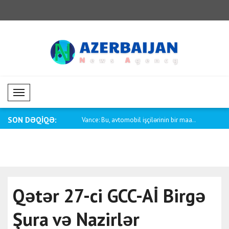
Mobil Menü
SON DƏQİQƏ:
rbaycan-ABŞ münasibətləri
Vance: Bu, avtomobil işçilərinin bir maa..
Pakistanın x
Qətər 27-ci GCC-Aİ Birgə
Şura və Nazirlər