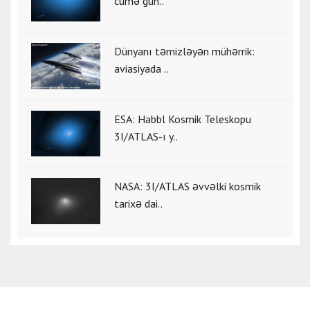
cümə gün..
Dünyanı təmizləyən mühərrik:
aviasiyada ..
ESA: Habbl Kosmik Teleskopu
3I/ATLAS-ı y..
NASA: 3I/ATLAS əvvəlki kosmik
tarixə dai..