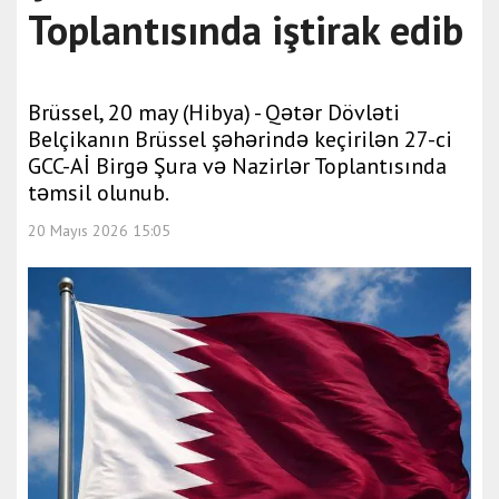
Toplantısında iştirak edib
Brüssel, 20 may (Hibya) - Qətər Dövləti
Belçikanın Brüssel şəhərində keçirilən 27-ci
GCC-Aİ Birgə Şura və Nazirlər Toplantısında
təmsil olunub.
20 Mayıs 2026 15:05