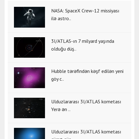
NASA: SpaceX Crew-12 missiyası
ilə astro..
3I/ATLAS-ın 7 milyard yaşında
olduğu düş..
Hubble tərəfindən kəşf edilən yeni
göy c..
Ulduzlararası 3I/ATLAS kometası
Yerə ən ..
Ulduzlararası 3I/ATLAS kometası