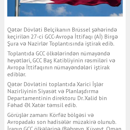
Qətər Dövləti Belçikanın Brüssel şəhərində
keçirilən 27-ci GCC-Avropa İttifaqı (Aİ) Birgə
Şura və Nazirlər Toplantısında iştirak edib.
Toplantıda GCC ölkələrindən nümayəndə
heyətləri, GCC Baş Katibliyinin rəsmiləri və
Avropa İttifaqının nümayəndələri iştirak
ediblər.
Qətər Dövlətini toplantıda Xarici İşlər
Nazirliyinin Siyasət və Planlaşdırma
Departamentinin direktoru Dr. Xalid bin
Fəhad Əl Xatər təmsil edib.
Görüşlər zamanı Körfəz bölgəsi və
Avropadakı son hadisələr müzakirə olunub.
İranın GCC ölkələrinə
(Bəhreyn, Küveyt, Oman, 