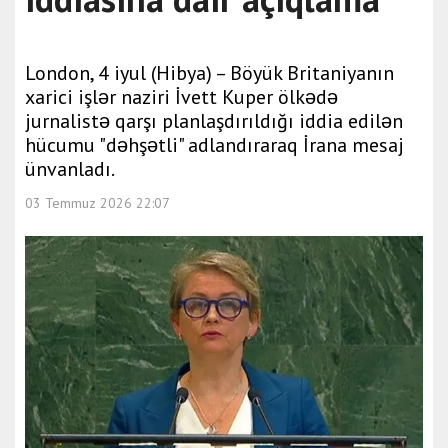
London, 4 iyul (Hibya) – Böyük Britaniyanın
xarici işlər naziri İvett Kuper ölkədə
jurnalistə qarşı planlaşdırıldığı iddia edilən
hücumu "dəhşətli" adlandıraraq İrana mesaj
ünvanladı.
03 Temmuz 2026 22:07