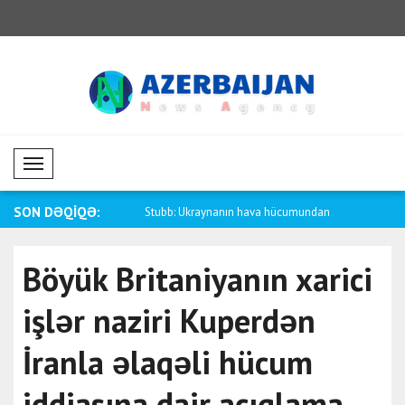
Mobil Menü
SON DƏQİQƏ:
 naziri Al Sani Ammandakı
Stubb: Ukraynanın hava hücumundan
Saar: Ekvad
müdafi..
Böyük Britaniyanın xarici
işlər naziri Kuperdən
İranla əlaqəli hücum
iddiasına dair açıqlama