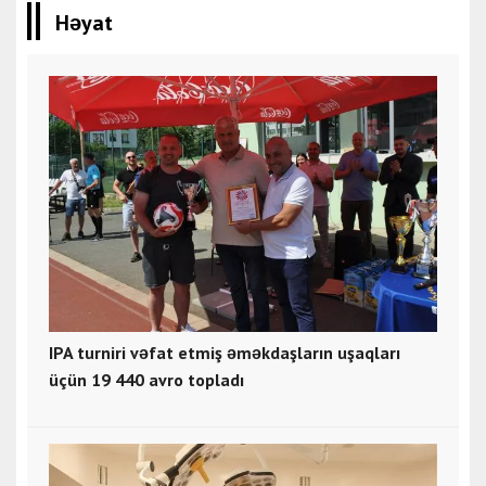
Həyat
IPA turniri vəfat etmiş əməkdaşların uşaqları
üçün 19 440 avro topladı