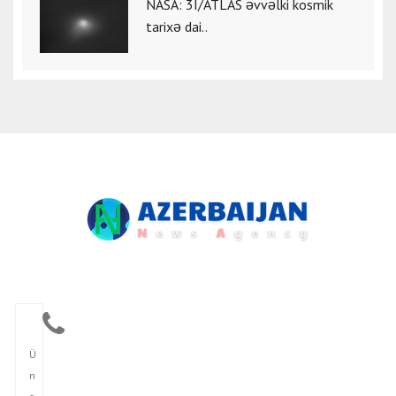
NASA: 3I/ATLAS əvvəlki kosmik
tarixə dai..
Ü
n