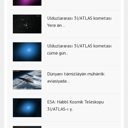
Ulduzlararası 3I/ATLAS kometası
Yerə ən ..
Ulduzlararası 3I/ATLAS kometası
cümə gün..
Dünyanı təmizləyən mühərrik:
aviasiyada ..
ESA: Habbl Kosmik Teleskopu
3I/ATLAS-ı y..