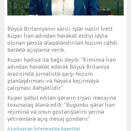
Böyük Britaniyanın xarici işlər naziri İvett
Kuper İran adından hərəkət etdiyi iddia
olunan şəxslə əlaqələndirilən hücum cəhdi
barədə açıqlama verib.
Kuper hadisə ilə bağlı deyib: "Kiminsə İran
adından hərəkət edərək Böyük Britaniya
ərazisində jurnalistə qarşı hücum
planlaşdırması və həyata keçirməyə
çalışması dəhşətlidir."
Kuper qəbul edilən qərarın siyasi mesajına
toxunaraq əlavə edib: "Bugünkü qərar İran
rejiminə və onun göstərişlərini yerinə
yetirənlərə açıq mesaj göndərir."
Azərbaycan İnformasiya Agentliyi