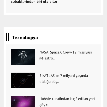
səbəblərindən biri ola bilər
Texnologiya
NASA: SpaceX Crew-12 missiyası
ilə astro..
3I/ATLAS-ın 7 milyard yaşında
olduğu düş..
Hubble tərəfindən kəşf edilən yeni
göy c..