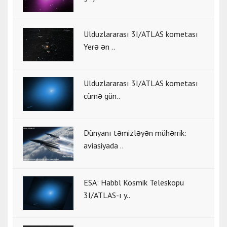
Ulduzlararası 3I/ATLAS kometası
Yerə ən ..
Ulduzlararası 3I/ATLAS kometası
cümə gün..
Dünyanı təmizləyən mühərrik:
aviasiyada ..
ESA: Habbl Kosmik Teleskopu
3I/ATLAS-ı y..