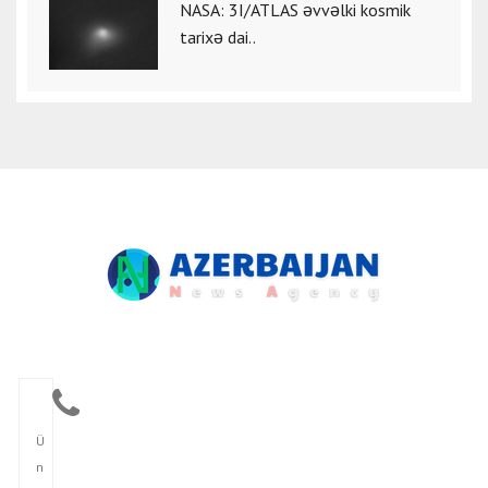
NASA: 3I/ATLAS əvvəlki kosmik
tarixə dai..
Ü
n