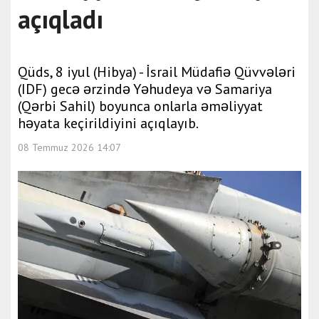
açıqladı
Qüds, 8 iyul (Hibya) - İsrail Müdafiə Qüvvələri
(IDF) gecə ərzində Yəhudeya və Samariya
(Qərbi Sahil) boyunca onlarla əməliyyat
həyata keçirildiyini açıqlayıb.
08 Temmuz 2026 14:07