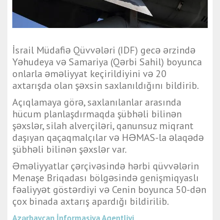
İsrail Müdafiə Qüvvələri (IDF) gecə ərzində
Yəhudeya və Samariya (Qərbi Sahil) boyunca
onlarla əməliyyat keçirildiyini və 20
axtarışda olan şəxsin saxlanıldığını bildirib.
Açıqlamaya görə, saxlanılanlar arasında
hücum planlaşdırmaqda şübhəli bilinən
şəxslər, silah alverçiləri, qanunsuz miqrant
daşıyan qaçaqmalçılar və HƏMAS-la əlaqədə
şübhəli bilinən şəxslər var.
Əməliyyatlar çərçivəsində hərbi qüvvələrin
Menaşe Briqadası bölgəsində genişmiqyaslı
fəaliyyət göstərdiyi və Cenin boyunca 50-dən
çox binada axtarış apardığı bildirilib.
Azərbaycan İnformasiya Agentliyi