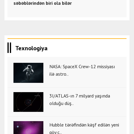
səbəblərindən biri ola bilər
Texnologiya
NASA: SpaceX Crew-12 missiyası
ilə astro..
3I/ATLAS-ın 7 milyard yaşında
olduğu düş..
Hubble tərəfindən kəşf edilən yeni
göy c..