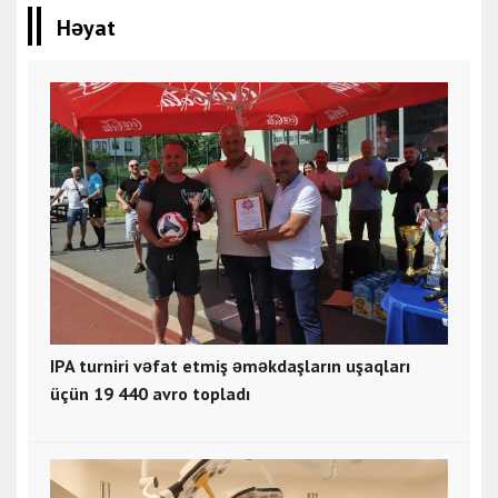
Həyat
IPA turniri vəfat etmiş əməkdaşların uşaqları
üçün 19 440 avro topladı