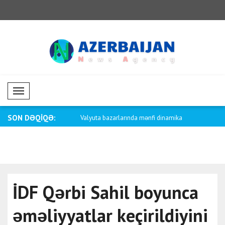
Mobil Menü
SON DƏQİQƏ:
iya ilə İsrail arasındakı mü..
Valyuta bazarlarında mənfi dinamika
ABŞ birjal
İDF Qərbi Sahil boyunca
əməliyyatlar keçirildiyini