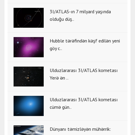
3I/ATLAS-ın 7 milyard yaşında
olduğu düş..
Hubble tərəfindən kəşf edilən yeni
göy c..
Ulduzlararası 3I/ATLAS kometası
Yerə ən ..
Ulduzlararası 3I/ATLAS kometası
cümə gün..
Dünyanı təmizləyən mühərrik: