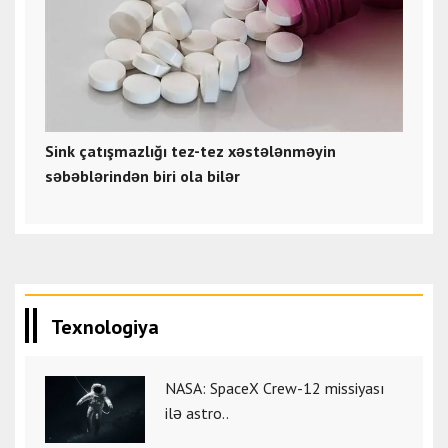
Sink çatışmazlığı tez-tez xəstələnməyin
səbəblərindən biri ola bilər
Texnologiya
NASA: SpaceX Crew-12 missiyası
ilə astro..