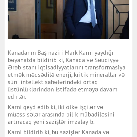
Kanadanın Baş naziri Mark Karni yaydığı
bəyanatda bildirib ki, Kanada və Səudiyyə
Ərəbistanı iqtisadiyyatlarını transformasiya
etmək məqsədilə enerji, kritik minerallar və
süni intellekt sahələrindəki ortaq
üstünlüklərindən istifadə etməyə davam
edirlər.
Karni qeyd edib ki, iki ölkə işçilər və
müəssisələr arasında bilik mübadiləsini
artıracaq yeni sazişlər imzalayıb.
Karni bildirib ki, bu sazişlər Kanada və