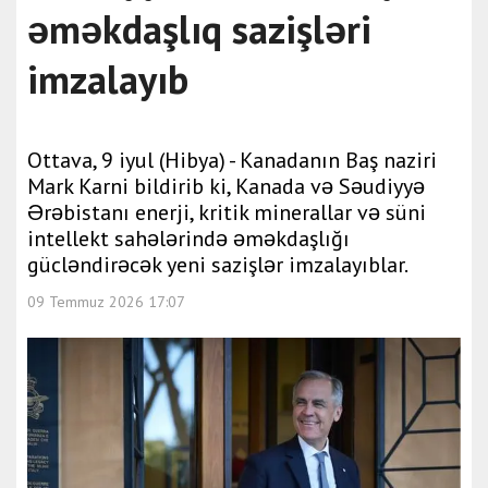
əməkdaşlıq sazişləri
imzalayıb
Ottava, 9 iyul (Hibya) - Kanadanın Baş naziri
Mark Karni bildirib ki, Kanada və Səudiyyə
Ərəbistanı enerji, kritik minerallar və süni
intellekt sahələrində əməkdaşlığı
gücləndirəcək yeni sazişlər imzalayıblar.
09 Temmuz 2026 17:07