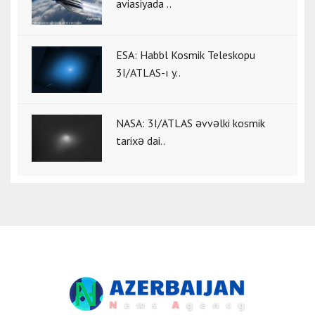
aviasiyada ..
ESA: Habbl Kosmik Teleskopu
3I/ATLAS-ı y..
NASA: 3I/ATLAS əvvəlki kosmik
tarixə dai..