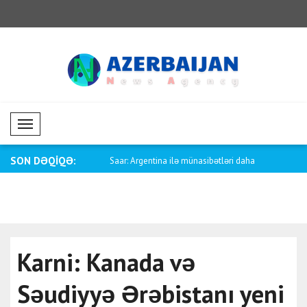
Mobil Menü
SON DƏQİQƏ:
özçüsü Baqaeidən Trampa
Saar: Argentina ilə münasibətləri daha
Fletcher: 
d..
səbəbindən
Karni: Kanada və
Səudiyyə Ərəbistanı yeni