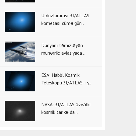
Ulduzlararası 3I/ATLAS
kometası cümə gün..
Dünyanı təmizləyən
mühərrik: aviasiyada ..
ESA: Habbl Kosmik
Teleskopu 3I/ATLAS-ı y..
NASA: 3I/ATLAS əvvəlki
kosmik tarixə dai..