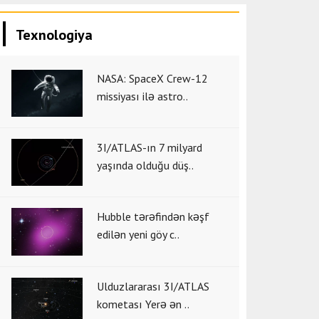
Texnologiya
NASA: SpaceX Crew-12
missiyası ilə astro..
3I/ATLAS-ın 7 milyard
yaşında olduğu düş..
Hubble tərəfindən kəşf
edilən yeni göy c..
Ulduzlararası 3I/ATLAS
kometası Yerə ən ..