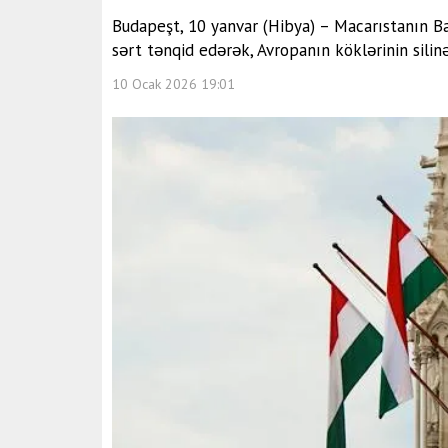
Budapeşt, 10 yanvar (Hibya) – Macarıstanın Baş
sərt tənqid edərək, Avropanın köklərinin silinə
10 Ocak 2026 19:01