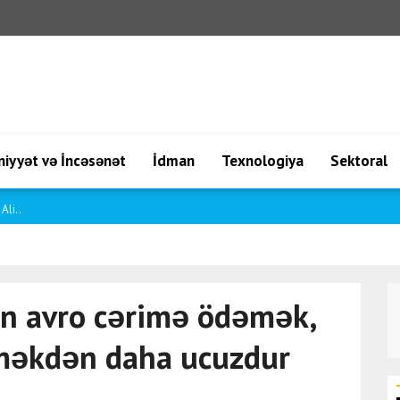
iyyət və İncəsənət
İdman
Texnologiya
Sektoral
lqışl..
on avro cərimə ödəmək,
tməkdən daha ucuzdur