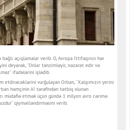
ə bağlı açıqlamalar verib. O, Avropa İttifaqının hər
yini deyərək, “Onlar tənzimləyir, nəzarət edir və
məz” ifadələrini işlədib.
m etdirəcəklərini vurğulayan Orban, “Xalqımızın yerini
Orban həmçinin Aİ tərəfindən tətbiq olunan
amızı müdafiə etmək üçün gündə 1 milyon avro cərimə
zdur” qiymətləndirməsini verib.