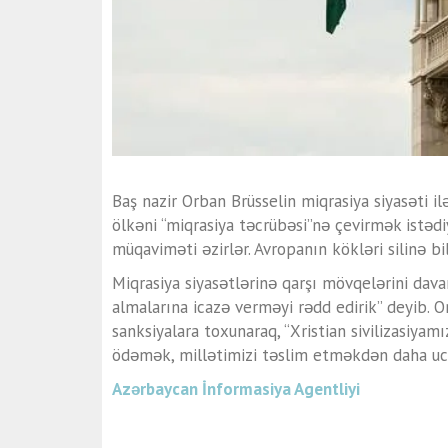
Baş nazir Orban Brüsselin miqrasiya siyasəti il
ölkəni “miqrasiya təcrübəsi”nə çevirmək istədi
müqaviməti əzirlər. Avropanın kökləri silinə bil
Miqrasiya siyasətlərinə qarşı mövqelərini dava
almalarına icazə verməyi rədd edirik” deyib. 
sanksiyalara toxunaraq, “Xristian sivilizasiy
ödəmək, millətimizi təslim etməkdən daha ucu
Azərbaycan İnformasiya Agentliyi