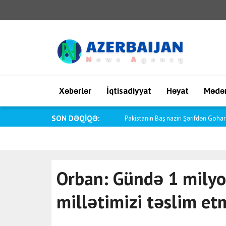
Xəbərlər
İqtisadiyyat
Həyat
Mədən
SON DƏQİQƏ:
Qətər 15 məhbusun azad edilməsini a
Orban: Gündə 1 mily
millətimizi təslim e