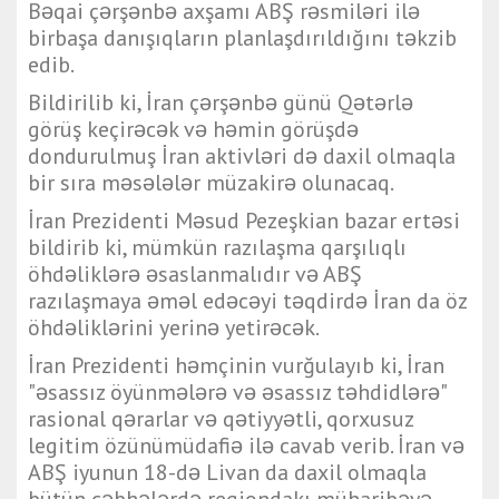
Bəqai çərşənbə axşamı ABŞ rəsmiləri ilə
birbaşa danışıqların planlaşdırıldığını təkzib
edib.
Bildirilib ki, İran çərşənbə günü Qətərlə
görüş keçirəcək və həmin görüşdə
dondurulmuş İran aktivləri də daxil olmaqla
bir sıra məsələlər müzakirə olunacaq.
İran Prezidenti Məsud Pezeşkian bazar ertəsi
bildirib ki, mümkün razılaşma qarşılıqlı
öhdəliklərə əsaslanmalıdır və ABŞ
razılaşmaya əməl edəcəyi təqdirdə İran da öz
öhdəliklərini yerinə yetirəcək.
İran Prezidenti həmçinin vurğulayıb ki, İran
"əsassız öyünmələrə və əsassız təhdidlərə"
rasional qərarlar və qətiyyətli, qorxusuz
legitim özünümüdafiə ilə cavab verib. İran və
ABŞ iyunun 18-də Livan da daxil olmaqla
bütün cəbhələrdə regiondakı müharibəyə