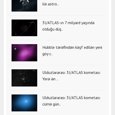
ilə astro..
3I/ATLAS-ın 7 milyard yaşında
olduğu düş..
Hubble tərəfindən kəşf edilən yeni
göy c..
Ulduzlararası 3I/ATLAS kometası
Yerə ən ..
Ulduzlararası 3I/ATLAS kometası
cümə gün..