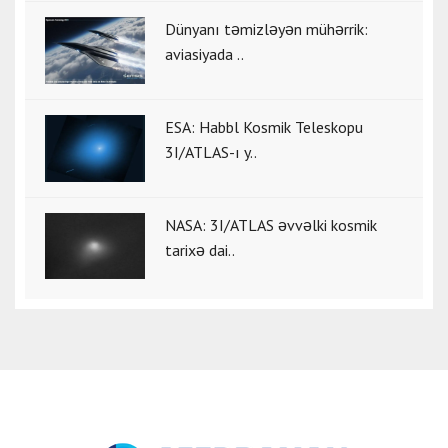
Dünyanı təmizləyən mühərrik:
aviasiyada ..
ESA: Habbl Kosmik Teleskopu
3I/ATLAS-ı y..
NASA: 3I/ATLAS əvvəlki kosmik
tarixə dai..