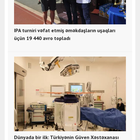
IPA turniri vəfat etmiş əməkdaşların uşaqları
üçün 19 440 avro topladı
Dünyada bir ilk: Türkiyənin Güven Xəstəxanası