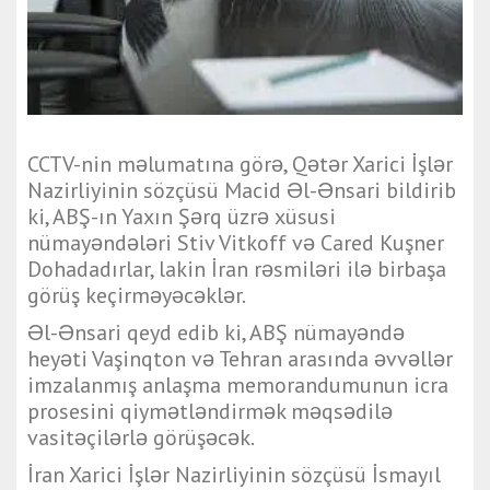
CCTV-nin məlumatına görə, Qətər Xarici İşlər
Nazirliyinin sözçüsü Macid Əl-Ənsari bildirib
ki, ABŞ-ın Yaxın Şərq üzrə xüsusi
nümayəndələri Stiv Vitkoff və Cared Kuşner
Dohadadırlar, lakin İran rəsmiləri ilə birbaşa
görüş keçirməyəcəklər.
Əl-Ənsari qeyd edib ki, ABŞ nümayəndə
heyəti Vaşinqton və Tehran arasında əvvəllər
imzalanmış anlaşma memorandumunun icra
prosesini qiymətləndirmək məqsədilə
vasitəçilərlə görüşəcək.
İran Xarici İşlər Nazirliyinin sözçüsü İsmayıl