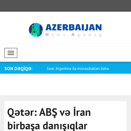
Mobil Menü
SON DƏQİQƏ:
özçüsü Baqaeidən Trampa
Saar: Argentina ilə münasibətləri daha
Fletcher: 
d..
səbəbindən
Qətər: ABŞ və İran
birbaşa danışıqlar