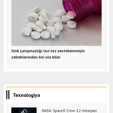
Sink çatışmazlığı tez-tez xəstələnməyin
səbəblərindən biri ola bilər
Texnologiya
NASA: SpaceX Crew-12 missiyası