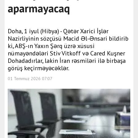
aparmayacaq
Doha, 1 iyul (Hibya) - Qətər Xarici İşlər
Nazirliyinin sözçüsü Macid Əl-Ənsari bildirib
ki, ABŞ-ın Yaxın Şərq üzrə xüsusi
nümayəndələri Stiv Vitkoff və Cared Kuşner
Dohadadırlar, lakin İran rəsmiləri ilə birbaşa
görüş keçirməyəcəklər.
01 Temmuz 2026 07:07