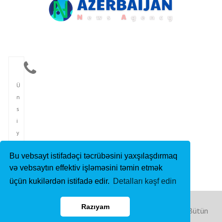
Ü
n
s
i
y
y
Bu vebsayt istifadəçi təcrübəsini yaxşılaşdırmaq
ə
və vebsaytın effektiv işləməsini təmin etmək
t
üçün kukilərdən istifadə edir.
Detalları kəşf edin
Razıyam
Copyright © 2023 Azərbaycan İnformasiya Agentliyi. Bütün