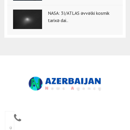
NASA: 3I/ATLAS əvvəlki kosmik
tarixə dai..
Ü