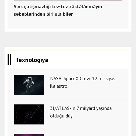
Sink çatışmazlığı tez-tez xəstələnməyin
səbəblərindən biri ola bilər
Texnologiya
NASA: SpaceX Crew-12 missiyası
ilə astro..
3I/ATLAS-ın 7 milyard yaşında
olduğu düş..