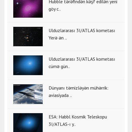
Hubble tərəfindən kəşf edilən yeni
göy c..
Ulduzlararası 3I/ATLAS kometası
Yerə ən ..
Ulduzlararası 3I/ATLAS kometası
cümə gün..
Dünyanı təmizləyən mühərrik:
aviasiyada ..
ESA: Habbl Kosmik Teleskopu
3I/ATLAS-ı y..