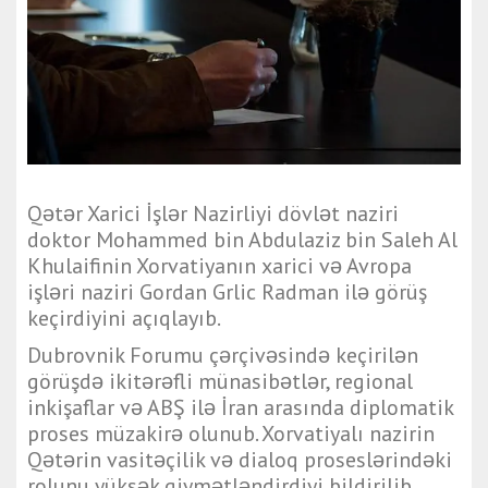
Qətər Xarici İşlər Nazirliyi dövlət naziri
doktor Mohammed bin Abdulaziz bin Saleh Al
Khulaifinin Xorvatiyanın xarici və Avropa
işləri naziri Gordan Grlic Radman ilə görüş
keçirdiyini açıqlayıb.
Dubrovnik Forumu çərçivəsində keçirilən
görüşdə ikitərəfli münasibətlər, regional
inkişaflar və ABŞ ilə İran arasında diplomatik
proses müzakirə olunub. Xorvatiyalı nazirin
Qətərin vasitəçilik və dialoq proseslərindəki
rolunu yüksək qiymətləndirdiyi bildirilib.