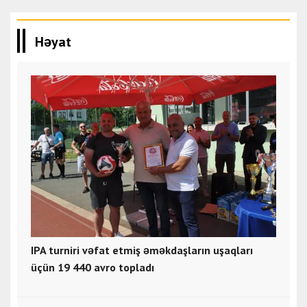
Həyat
IPA turniri vəfat etmiş əməkdaşların uşaqları
üçün 19 440 avro topladı