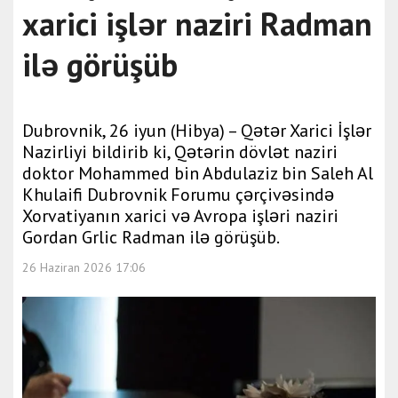
xarici işlər naziri Radman
ilə görüşüb
Dubrovnik, 26 iyun (Hibya) – Qətər Xarici İşlər
Nazirliyi bildirib ki, Qətərin dövlət naziri
doktor Mohammed bin Abdulaziz bin Saleh Al
Khulaifi Dubrovnik Forumu çərçivəsində
Xorvatiyanın xarici və Avropa işləri naziri
Gordan Grlic Radman ilə görüşüb.
26 Haziran 2026 17:06