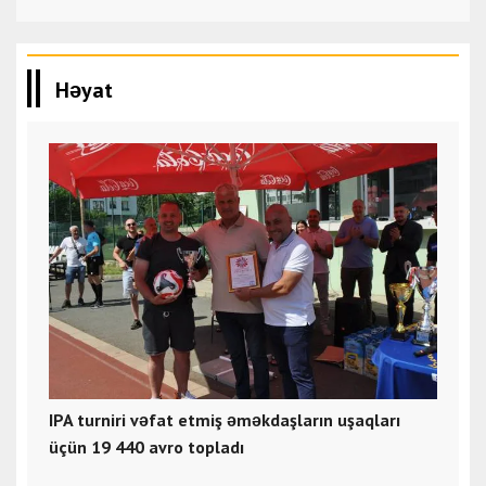
Həyat
IPA turniri vəfat etmiş əməkdaşların uşaqları
üçün 19 440 avro topladı