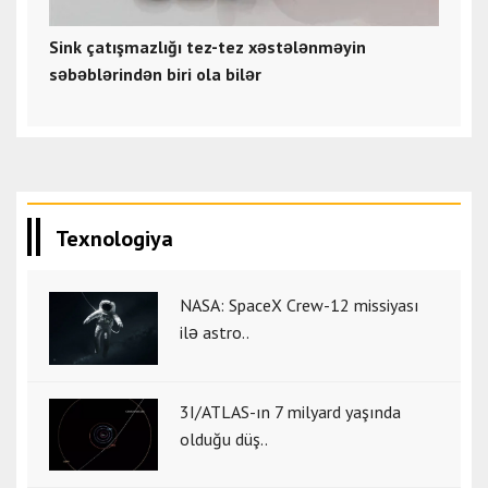
Sink çatışmazlığı tez-tez xəstələnməyin
səbəblərindən biri ola bilər
Texnologiya
NASA: SpaceX Crew-12 missiyası
ilə astro..
3I/ATLAS-ın 7 milyard yaşında
olduğu düş..