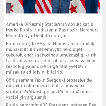
Amerika Birləşmiş Ştatlarının dövlət katibi
Marko Rubio
Hindistanın Baş naziri
Narendra
Modi
ilə Nyu-Dehlidə görüşüb.
Rubio görüşdə ABŞ ilə Hindistan arasındakı
münasibətlərin əhəmiyyətinə diqqət
çəkərək, enerji sahəsində əməkdaşlıq, kritik
təchizat zəncirlərinin təhlükəsizliyi və yeni
texnologiyalar üzrə birgə fəaliyyətlərin
müzakirə edildiyini bildirib.
Görüş zamanı Yaxın Şərqdəki proseslər də
müzakirə olunub və iki ölkə arasındakı
strateji tərəfdaşlığın gücləndirilməsinin
vacibliyi vurğulanıb.
Rubio həmçinin ABŞ Prezidenti adından Baş