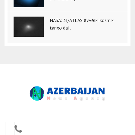
NASA: 3I/ATLAS əvvəlki kosmik
tarixə dai..