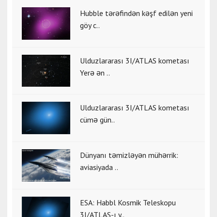
Hubble tərəfindən kəşf edilən yeni
göy c..
Ulduzlararası 3I/ATLAS kometası
Yerə ən ..
Ulduzlararası 3I/ATLAS kometası
cümə gün..
Dünyanı təmizləyən mühərrik:
aviasiyada ..
ESA: Habbl Kosmik Teleskopu
3I/ATLAS-ı y..