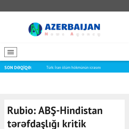
Mobil Menü
SON DƏQİQƏ:
raynanın ballistik imkanları..
Türk: İran ölüm hökmünün icrasını
Tramp: Xəy
dayand..
sızdır..
Rubio: ABŞ-Hindistan
tərəfdaşlığı kritik