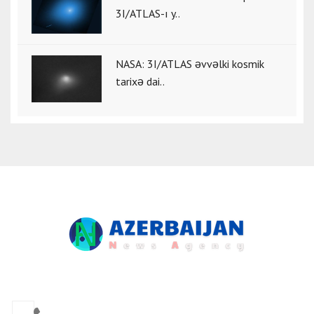
3I/ATLAS-ı y..
NASA: 3I/ATLAS əvvəlki kosmik
tarixə dai..