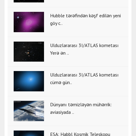
Hubble tərəfindən kəşf edilən yeni
göy c..
Ulduzlararası 3I/ATLAS kometası
Yerə ən ..
Ulduzlararası 3I/ATLAS kometası
cümə gün..
Dünyanı təmizləyən mühərrik:
aviasiyada ..
ESA: Habbl Kosmik Teleskopu