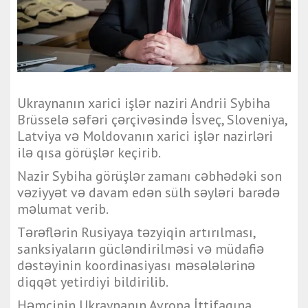
Ukraynanın xarici işlər naziri Andrii Sybiha
Brüsselə səfəri çərçivəsində İsveç, Sloveniya,
Latviya və Moldovanın xarici işlər nazirləri
ilə qısa görüşlər keçirib.
Nazir Sybiha görüşlər zamanı cəbhədəki son
vəziyyət və davam edən sülh səyləri barədə
məlumat verib.
Tərəflərin Rusiyaya təzyiqin artırılması,
sanksiyaların gücləndirilməsi və müdafiə
dəstəyinin koordinasiyası məsələlərinə
diqqət yetirdiyi bildirilib.
Həmçinin Ukraynanın Avropa İttifaqına