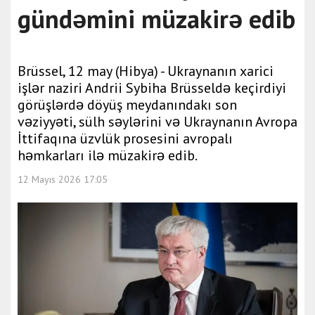
gündəmini müzakirə edib
Brüssel, 12 may (Hibya) - Ukraynanın xarici
işlər naziri Andrii Sybiha Brüsseldə keçirdiyi
görüşlərdə döyüş meydanındakı son
vəziyyəti, sülh səylərini və Ukraynanın Avropa
İttifaqına üzvlük prosesini avropalı
həmkarları ilə müzakirə edib.
12 Mayıs 2026 17:05