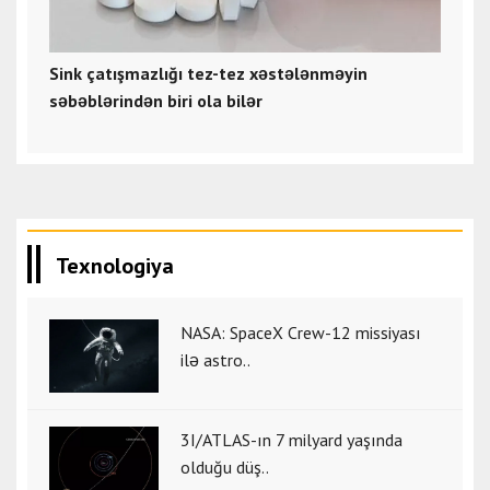
Sink çatışmazlığı tez-tez xəstələnməyin
səbəblərindən biri ola bilər
Texnologiya
NASA: SpaceX Crew-12 missiyası
ilə astro..
3I/ATLAS-ın 7 milyard yaşında
olduğu düş..