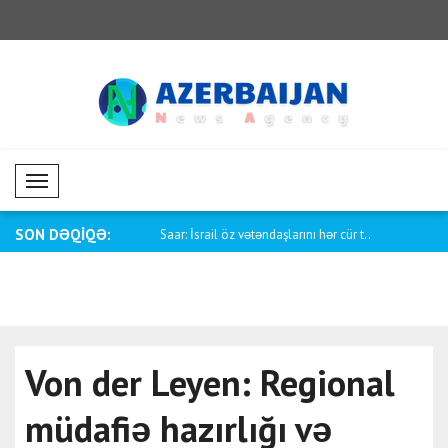
Mobil Menü
SON DƏQİQƏ:
yük Britaniyanın Milli
Saar: İsrail öz vətəndaşlarını hər cür t..
Tayani: Kia
Von der Leyen: Regional
müdafiə hazırlığı və