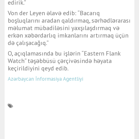
edirik.”
Von der Leyen əlavə edib: “Bacarıq
boşluqlarını aradan qaldırmaq, sərhədlərarası
məlumat mübadiləsini yaxşılaşdırmaq və
erkən xəbərdarlıq imkanlarını artırmaq üçün
də çalışacağıq.”
O, açıqlamasında bu işlərin “Eastern Flank
Watch” təşəbbüsü çərçivəsində həyata
keçirildiyini qeyd edib.
Azərbaycan İnformasiya Agentliyi