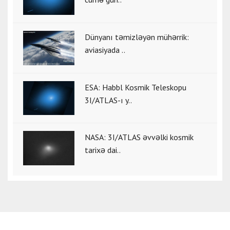
Dünyanı təmizləyən mühərrik:
aviasiyada ..
ESA: Habbl Kosmik Teleskopu
3I/ATLAS-ı y..
NASA: 3I/ATLAS əvvəlki kosmik
tarixə dai..