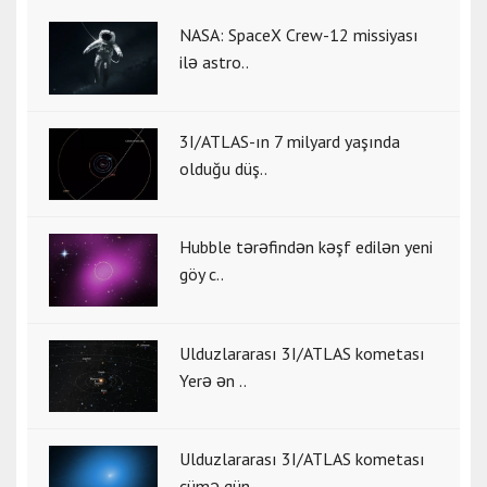
NASA: SpaceX Crew-12 missiyası
ilə astro..
3I/ATLAS-ın 7 milyard yaşında
olduğu düş..
Hubble tərəfindən kəşf edilən yeni
göy c..
Ulduzlararası 3I/ATLAS kometası
Yerə ən ..
Ulduzlararası 3I/ATLAS kometası
cümə gün..