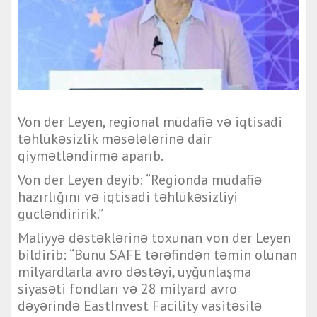
Von der Leyen
, regional müdafiə və iqtisadi
təhlükəsizlik məsələlərinə dair
qiymətləndirmə aparıb.
Von der Leyen deyib: “Regionda müdafiə
hazırlığını və iqtisadi təhlükəsizliyi
gücləndiririk.”
Maliyyə dəstəklərinə toxunan von der Leyen
bildirib: “Bunu SAFE tərəfindən təmin olunan
milyardlarla avro dəstəyi, uyğunlaşma
siyasəti fondları və 28 milyard avro
dəyərində EastInvest Facility vasitəsilə