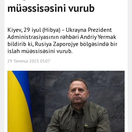
müəssisəsini vurub
Kiyev, 29 iyul (Hibya) – Ukrayna Prezident
Administrasiyasının rəhbəri Andriy Yermak
bildirib ki, Rusiya Zaporojye bölgəsində bir
islah müəssisəsini vurub.
29 Temmuz 2025 05:07