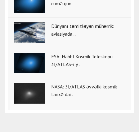
cümə gün..
Dünyanı təmizləyən mühərrik:
aviasiyada ..
ESA: Habbl Kosmik Teleskopu
3I/ATLAS-ı y..
NASA: 3I/ATLAS əvvəlki kosmik
tarixə dai..