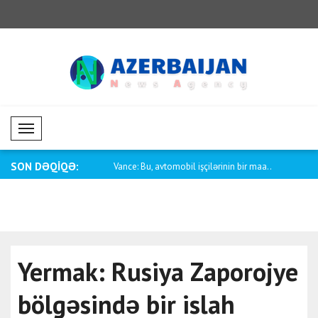
Mobil Menü
SON DƏQİQƏ:
rbaycan-ABŞ münasibətləri
Vance: Bu, avtomobil işçilərinin bir maa..
Pakistanın x
Yermak: Rusiya Zaporojye
bölgəsində bir islah