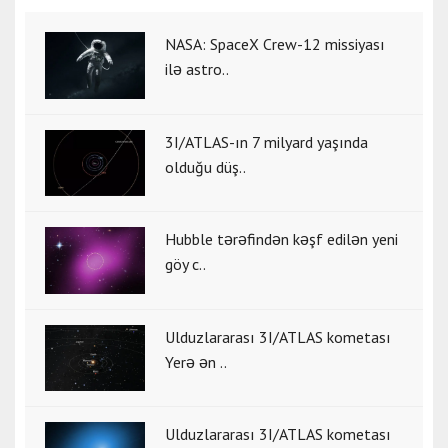
NASA: SpaceX Crew-12 missiyası
ilə astro..
3I/ATLAS-ın 7 milyard yaşında
olduğu düş..
Hubble tərəfindən kəşf edilən yeni
göy c..
Ulduzlararası 3I/ATLAS kometası
Yerə ən ..
Ulduzlararası 3I/ATLAS kometası