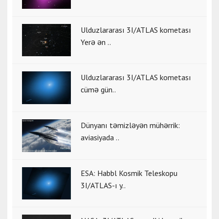
Ulduzlararası 3I/ATLAS kometası
Yerə ən ..
Ulduzlararası 3I/ATLAS kometası
cümə gün..
Dünyanı təmizləyən mühərrik:
aviasiyada ..
ESA: Habbl Kosmik Teleskopu
3I/ATLAS-ı y..