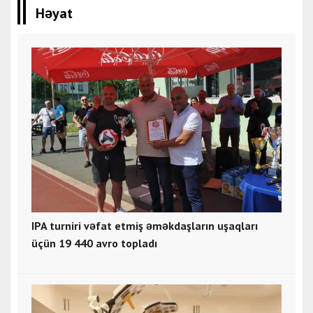
Həyat
IPA turniri vəfat etmiş əməkdaşların uşaqları
üçün 19 440 avro topladı