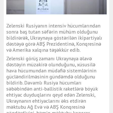
Zelenski Rusiyanın intensiv hücumlarından
sonra baş tutan səfərin mühüm olduğunu
bildirərək, Ukraynaya göstərilən ikipartiyalı
dəstəyə görə ABŞ Prezidentinə, Konqresinə
və Amerika xalqına təşəkkür edib.
Zelenski görüş zamanı Ukraynaya əlavə
dəstəyin müzakirə olunduğunu, xüsusilə
hava hücumundan müdafiə sistemlərinin
gücləndirilməsinin gündəmdə olduğunu
bildirib. Davamlı Rusiya hücumları
səbəbindən anti-ballistik raketlərə böyük
ehtiyac duyduqlarını qeyd edən Zelenski,
Ukraynanın ehtiyaclarını əks etdirən
məktubu Ağ Evə və ABŞ Konqresinə