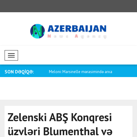
Mobil Menü
SON DƏQİQƏ:
 Yeni Zelandiya arasında
Meloni: Marsinelle mərasimində arxa
Əliyev: Nik
çevi..
Zelenski ABŞ Konqresi
üzvləri Blumenthal və