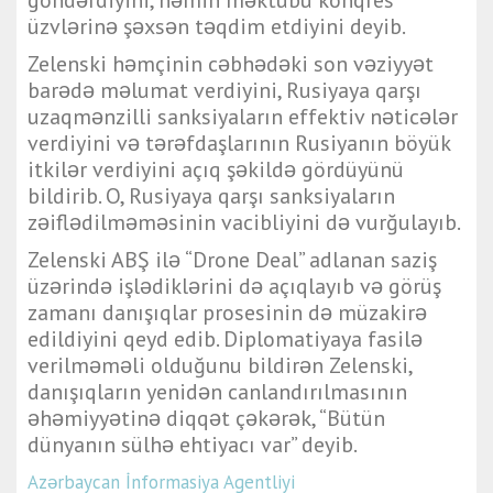
göndərdiyini, həmin məktubu konqres
üzvlərinə şəxsən təqdim etdiyini deyib.
Zelenski həmçinin cəbhədəki son vəziyyət
barədə məlumat verdiyini, Rusiyaya qarşı
uzaqmənzilli sanksiyaların effektiv nəticələr
verdiyini və tərəfdaşlarının Rusiyanın böyük
itkilər verdiyini açıq şəkildə gördüyünü
bildirib. O, Rusiyaya qarşı sanksiyaların
zəiflədilməməsinin vacibliyini də vurğulayıb.
Zelenski ABŞ ilə “Drone Deal” adlanan saziş
üzərində işlədiklərini də açıqlayıb və görüş
zamanı danışıqlar prosesinin də müzakirə
edildiyini qeyd edib. Diplomatiyaya fasilə
verilməməli olduğunu bildirən Zelenski,
danışıqların yenidən canlandırılmasının
əhəmiyyətinə diqqət çəkərək, “Bütün
dünyanın sülhə ehtiyacı var” deyib.
Azərbaycan İnformasiya Agentliyi