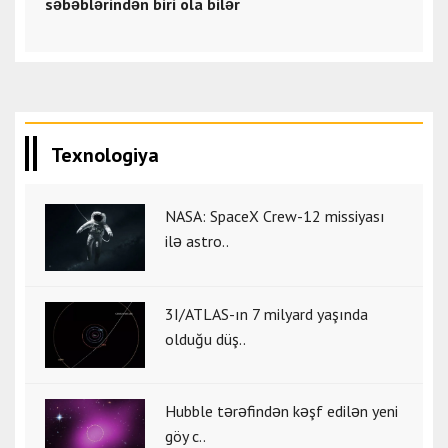
səbəblərindən biri ola bilər
Texnologiya
NASA: SpaceX Crew-12 missiyası
ilə astro..
3I/ATLAS-ın 7 milyard yaşında
olduğu düş..
Hubble tərəfindən kəşf edilən yeni
göy c..