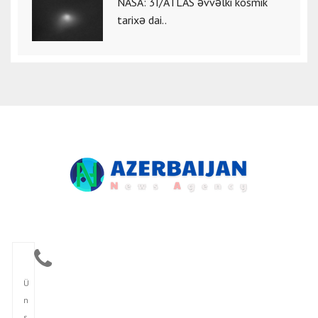
NASA: 3I/ATLAS əvvəlki kosmik
tarixə dai..
Ü
n
s