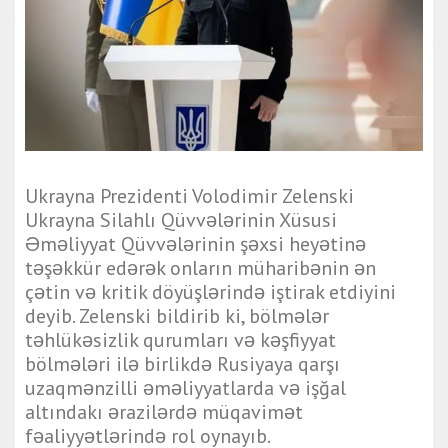
Ukrayna Prezidenti Volodimir Zelenski
Ukrayna Silahlı Qüvvələrinin Xüsusi
Əməliyyat Qüvvələrinin şəxsi heyətinə
təşəkkür edərək onların müharibənin ən
çətin və kritik döyüşlərində iştirak etdiyini
deyib. Zelenski bildirib ki, bölmələr
təhlükəsizlik qurumları və kəşfiyyat
bölmələri ilə birlikdə Rusiyaya qarşı
uzaqmənzilli əməliyyatlarda və işğal
altındakı ərazilərdə müqavimət
fəaliyyətlərində rol oynayıb.