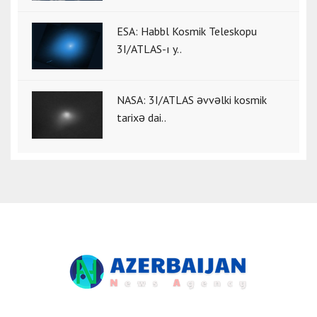
ESA: Habbl Kosmik Teleskopu
3I/ATLAS-ı y..
NASA: 3I/ATLAS əvvəlki kosmik
tarixə dai..