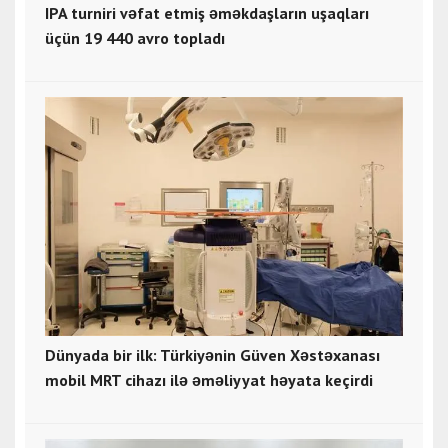
IPA turniri vəfat etmiş əməkdaşların uşaqları
üçün 19 440 avro topladı
Dünyada bir ilk: Türkiyənin Güven Xəstəxanası
mobil MRT cihazı ilə əməliyyat həyata keçirdi