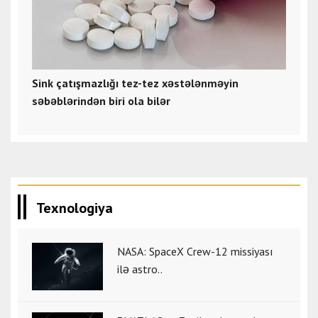
Sink çatışmazlığı tez-tez xəstələnməyin
səbəblərindən biri ola bilər
Texnologiya
NASA: SpaceX Crew-12 missiyası
ilə astro..