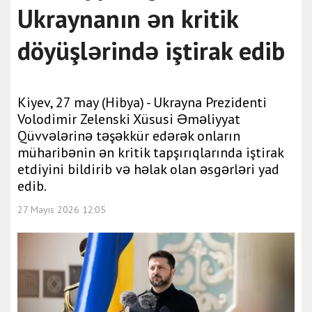
Ukraynanın ən kritik
döyüşlərində iştirak edib
Kiyev, 27 may (Hibya) - Ukrayna Prezidenti
Volodimir Zelenski Xüsusi Əməliyyat
Qüvvələrinə təşəkkür edərək onların
müharibənin ən kritik tapşırıqlarında iştirak
etdiyini bildirib və həlak olan əsgərləri yad
edib.
27 Mayıs 2026 12:05