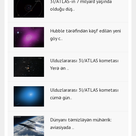
3I/ATLAS-ın 7 milyard yaşında
olduğu düş..
Hubble tərəfindən kəşf edilən yeni
göy c..
Ulduzlararası 3I/ATLAS kometası
Yerə ən ..
Ulduzlararası 3I/ATLAS kometası
cümə gün..
Dünyanı təmizləyən mühərrik:
aviasiyada ..