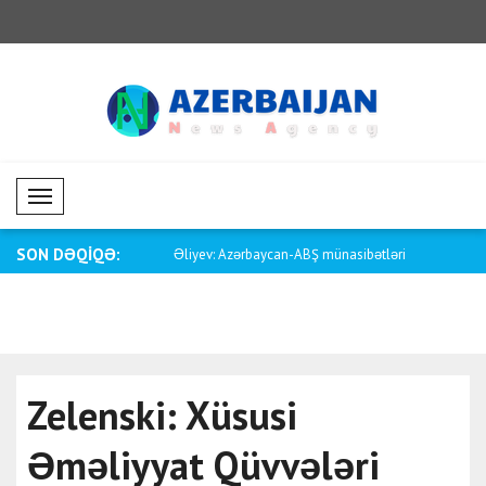
Mobil Menü
SON DƏQİQƏ:
rbaycan-ABŞ münasibətləri
Vance: Bu, avtomobil işçilərinin bir maa..
Pakistanın x
Zelenski: Xüsusi
Əməliyyat Qüvvələri