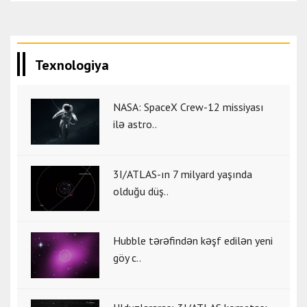
Texnologiya
NASA: SpaceX Crew-12 missiyası
ilə astro..
3I/ATLAS-ın 7 milyard yaşında
olduğu düş..
Hubble tərəfindən kəşf edilən yeni
göy c..