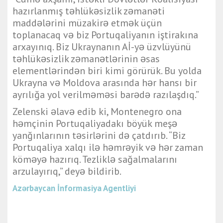
hazırlanmış təhlükəsizlik zəmanəti
maddələrini müzakirə etmək üçün
toplanacaq və biz Portuqaliyanın iştirakına
arxayınıq. Biz Ukraynanın Aİ-yə üzvlüyünü
təhlükəsizlik zəmanətlərinin əsas
elementlərindən biri kimi görürük. Bu yolda
Ukrayna və Moldova arasında hər hansı bir
ayrılığa yol verilməməsi barədə razılaşdıq.”
Zelenski əlavə edib ki, Montenegro ona
həmçinin Portuqaliyadakı böyük meşə
yanğınlarının təsirlərini də çatdırıb. “Biz
Portuqaliya xalqı ilə həmrəyik və hər zaman
köməyə hazırıq. Tezliklə sağalmalarını
arzulayırıq,” deyə bildirib.
Azərbaycan İnformasiya Agentliyi