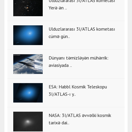
Ulduzlararası 3I/ATLAS kometası
Yerə ən ..
Ulduzlararası 3I/ATLAS kometası
cümə gün..
Dünyanı təmizləyən mühərrik:
aviasiyada ..
ESA: Habbl Kosmik Teleskopu
3I/ATLAS-ı y..
NASA: 3I/ATLAS əvvəlki kosmik
tarixə dai..