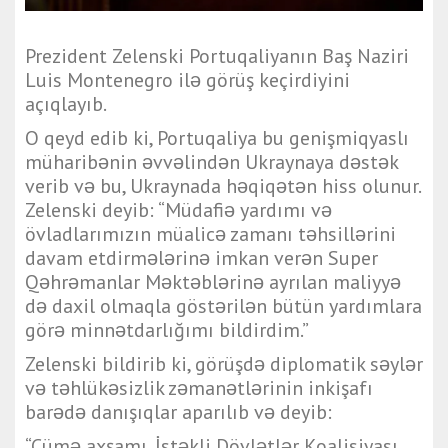
Prezident Zelenski Portuqaliyanın Baş Naziri
Luis Montenegro ilə görüş keçirdiyini
açıqlayıb.
O qeyd edib ki, Portuqaliya bu genişmiqyaslı
müharibənin əvvəlindən Ukraynaya dəstək
verib və bu, Ukraynada həqiqətən hiss olunur.
Zelenski deyib: “Müdafiə yardımı və
övladlarımızın müalicə zamanı təhsillərini
davam etdirmələrinə imkan verən Super
Qəhrəmanlar Məktəblərinə ayrılan maliyyə
də daxil olmaqla göstərilən bütün yardımlara
görə minnətdarlığımı bildirdim.”
Zelenski bildirib ki, görüşdə diplomatik səylər
və təhlükəsizlik zəmanətlərinin inkişafı
barədə danışıqlar aparılıb və deyib:
“Cümə axşamı, İstəkli Dövlətlər Koalisiyası