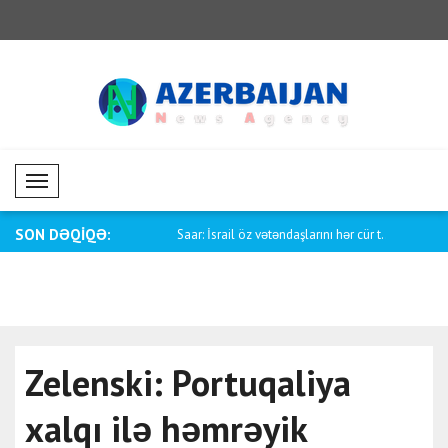
Mobil Menü
SON DƏQİQƏ:
yük Britaniyanın Milli
Saar: İsrail öz vətəndaşlarını hər cür t..
Tayani: Kia
Zelenski: Portuqaliya
xalqı ilə həmrəyik