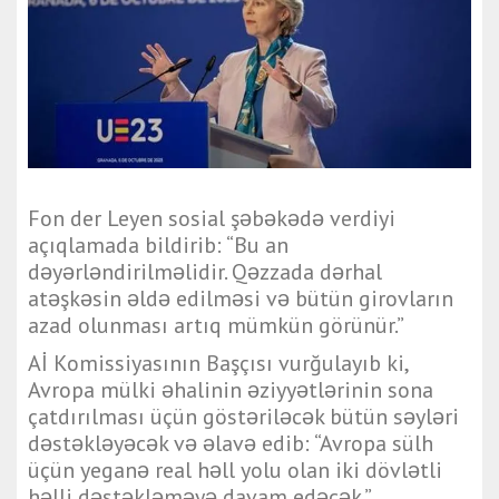
Fon der Leyen sosial şəbəkədə verdiyi
açıqlamada bildirib: “Bu an
dəyərləndirilməlidir. Qəzzada dərhal
atəşkəsin əldə edilməsi və bütün girovların
azad olunması artıq mümkün görünür.”
Aİ Komissiyasının Başçısı vurğulayıb ki,
Avropa mülki əhalinin əziyyətlərinin sona
çatdırılması üçün göstəriləcək bütün səyləri
dəstəkləyəcək və əlavə edib: “Avropa sülh
üçün yeganə real həll yolu olan iki dövlətli
həlli dəstəkləməyə davam edəcək.”