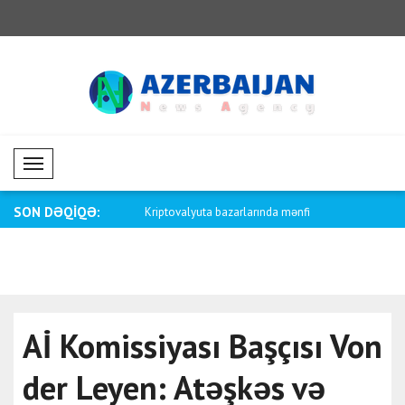
Mobil Menü
SON DƏQİQƏ:
aliya və Papua Yeni Qvineya
Kriptovalyuta bazarlarında mənfi
Saar: Kolum
dinamik..
Aİ Komissiyası Başçısı Von
der Leyen: Atəşkəs və