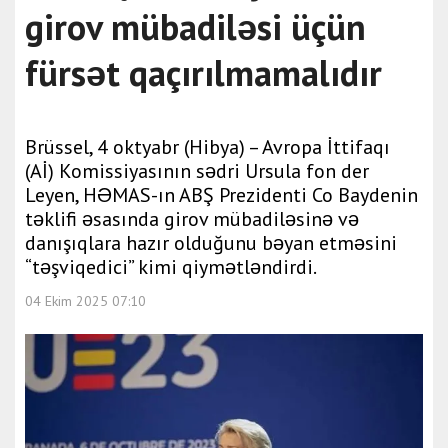
girov mübadiləsi üçün
fürsət qaçırılmamalıdır
Brüssel, 4 oktyabr (Hibya) – Avropa İttifaqı
(Aİ) Komissiyasının sədri Ursula fon der
Leyen, HƏMAS-ın ABŞ Prezidenti Co Baydenin
təklifi əsasında girov mübadiləsinə və
danışıqlara hazır olduğunu bəyan etməsini
“təşviqedici” kimi qiymətləndirdi.
04 Ekim 2025 07:10