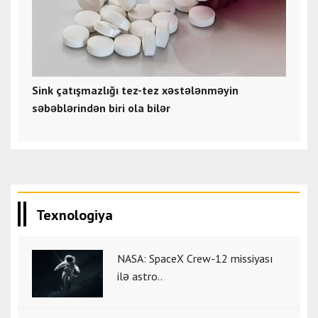
Sink çatışmazlığı tez-tez xəstələnməyin
səbəblərindən biri ola bilər
Texnologiya
NASA: SpaceX Crew-12 missiyası
ilə astro..