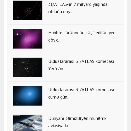
3I/ATLAS-ın 7 milyard yaşında
olduğu düş..
Hubble tərəfindən kəşf edilən yeni
göy c..
Ulduzlararası 3I/ATLAS kometası
Yerə ən ..
Ulduzlararası 3I/ATLAS kometası
cümə gün..
Dünyanı təmizləyən mühərrik:
aviasiyada ..