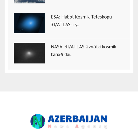
ESA: Habbl Kosmik Teleskopu
3I/ATLAS-ı y..
NASA: 3I/ATLAS əvvəlki kosmik
tarixə dai..