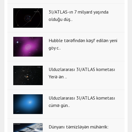
3I/ATLAS-ın 7 milyard yaşında
olduğu düş..
Hubble tərəfindən kəşf edilən yeni
göy c..
Ulduzlararası 3I/ATLAS kometası
Yerə ən ..
Ulduzlararası 3I/ATLAS kometası
cümə gün..
Dünyanı təmizləyən mühərrik: