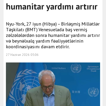
humanitar yardımı artırır
Nyu-York, 27 iyun (Hibya) – Birləşmiş Millətlər
Təşkilatı (BMT) Venesuelada baş vermiş
zəlzələlərdən sonra humanitar yardımı artırır
və beynəlxalq yardım fəaliyyətlərinin
koordinasiyasını davam etdirir.
27 Haziran 2026 05:06