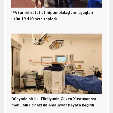
IPA turniri vəfat etmiş əməkdaşların uşaqları
üçün 19 440 avro topladı
Dünyada bir ilk: Türkiyənin Güven Xəstəxanası
mobil MRT cihazı ilə əməliyyat həyata keçirdi