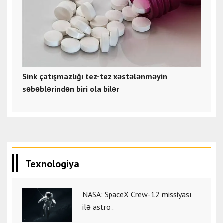
Sink çatışmazlığı tez-tez xəstələnməyin
səbəblərindən biri ola bilər
Texnologiya
NASA: SpaceX Crew-12 missiyası
ilə astro..