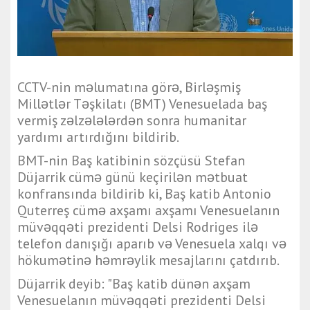
CCTV-nin məlumatına görə, Birləşmiş
Millətlər Təşkilatı (BMT) Venesuelada baş
vermiş zəlzələlərdən sonra humanitar
yardımı artırdığını bildirib.
BMT-nin Baş katibinin sözçüsü Stefan
Düjarrik cümə günü keçirilən mətbuat
konfransında bildirib ki, Baş katib Antonio
Quterreş cümə axşamı axşamı Venesuelanın
müvəqqəti prezidenti Delsi Rodriges ilə
telefon danışığı aparıb və Venesuela xalqı və
hökumətinə həmrəylik mesajlarını çatdırıb.
Düjarrik deyib: "Baş katib dünən axşam
Venesuelanın müvəqqəti prezidenti Delsi