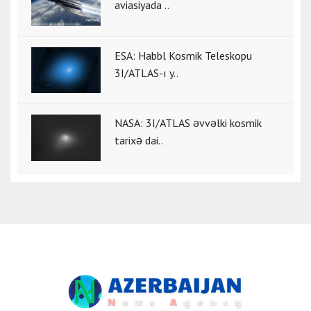
aviasiyada ..
ESA: Habbl Kosmik Teleskopu
3I/ATLAS-ı y..
NASA: 3I/ATLAS əvvəlki kosmik
tarixə dai..