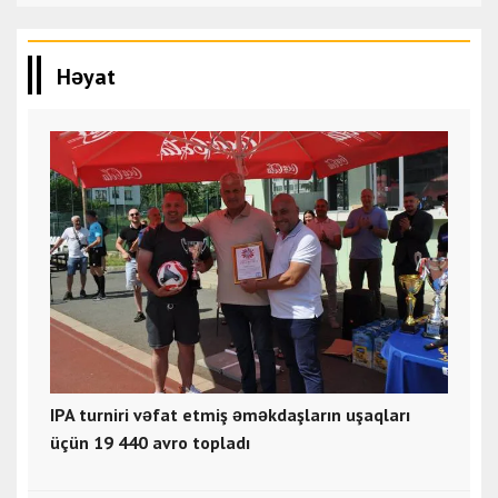
Həyat
IPA turniri vəfat etmiş əməkdaşların uşaqları
üçün 19 440 avro topladı