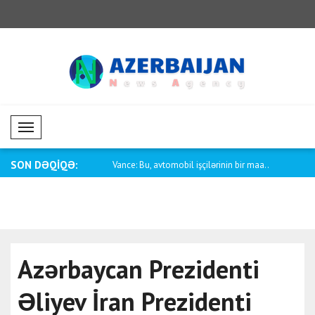
Mobil Menü
SON DƏQİQƏ:
rbaycan-ABŞ münasibətləri
Vance: Bu, avtomobil işçilərinin bir maa..
Pakistanın x
Azərbaycan Prezidenti
Əliyev İran Prezidenti