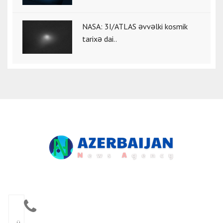
NASA: 3I/ATLAS əvvəlki kosmik
tarixə dai..