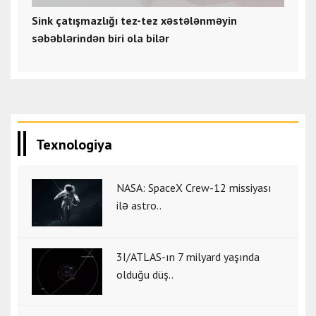
Sink çatışmazlığı tez-tez xəstələnməyin
səbəblərindən biri ola bilər
Texnologiya
NASA: SpaceX Crew-12 missiyası
ilə astro..
3I/ATLAS-ın 7 milyard yaşında
olduğu düş..