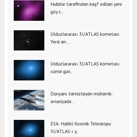
Hubble tərəfindən kəşf edilən yeni
göy c..
Ulduzlararası 3I/ATLAS kometası
Yerə ən ..
Ulduzlararası 3I/ATLAS kometası
cümə gün..
Dünyanı təmizləyən mühərrik:
aviasiyada ..
ESA: Habbl Kosmik Teleskopu
3I/ATLAS-ı y..