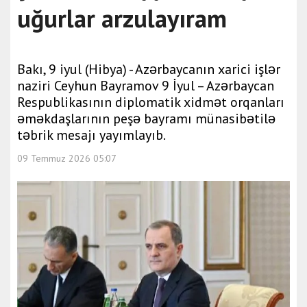
uğurlar arzulayıram
Bakı, 9 iyul (Hibya) - Azərbaycanın xarici işlər
naziri Ceyhun Bayramov 9 İyul – Azərbaycan
Respublikasının diplomatik xidmət orqanları
əməkdaşlarının peşə bayramı münasibətilə
təbrik mesajı yayımlayıb.
09 Temmuz 2026 05:07