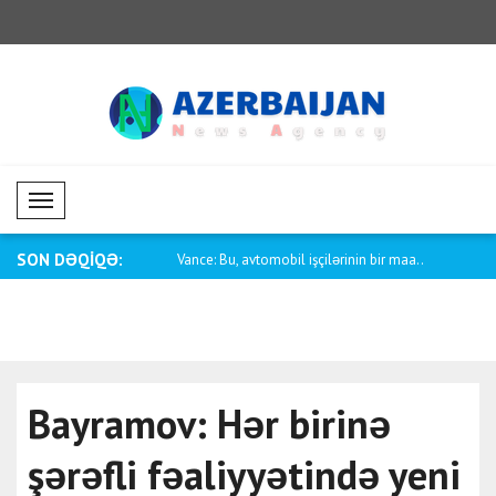
Mobil Menü
SON DƏQİQƏ:
rbaycan-ABŞ münasibətləri
Vance: Bu, avtomobil işçilərinin bir maa..
Pakistanın x
Bayramov: Hər birinə
şərəfli fəaliyyətində yeni