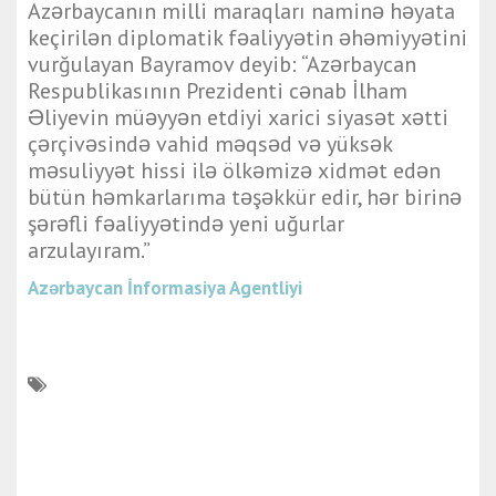
Azərbaycanın milli maraqları naminə həyata
keçirilən diplomatik fəaliyyətin əhəmiyyətini
vurğulayan Bayramov deyib: “Azərbaycan
Respublikasının Prezidenti cənab İlham
Əliyevin müəyyən etdiyi xarici siyasət xətti
çərçivəsində vahid məqsəd və yüksək
məsuliyyət hissi ilə ölkəmizə xidmət edən
bütün həmkarlarıma təşəkkür edir, hər birinə
şərəfli fəaliyyətində yeni uğurlar
arzulayıram.”
Azərbaycan İnformasiya Agentliyi