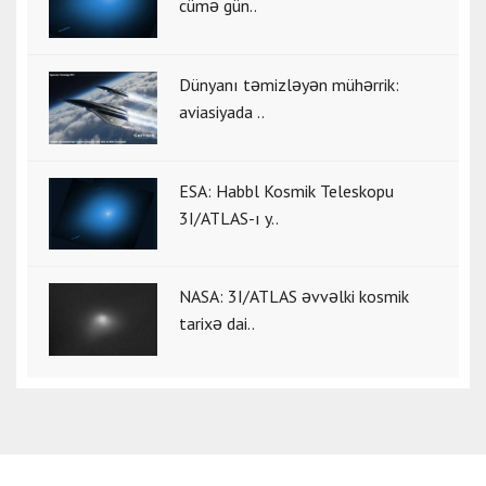
cümə gün..
Dünyanı təmizləyən mühərrik:
aviasiyada ..
ESA: Habbl Kosmik Teleskopu
3I/ATLAS-ı y..
NASA: 3I/ATLAS əvvəlki kosmik
tarixə dai..