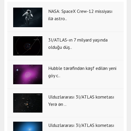
NASA: SpaceX Crew-12 missiyası
ilə astro..
3I/ATLAS-ın 7 milyard yaşında
olduğu düş..
Hubble tərəfindən kəşf edilən yeni
göy c..
Ulduzlararası 3I/ATLAS kometası
Yerə ən ..
Ulduzlararası 3I/ATLAS kometası