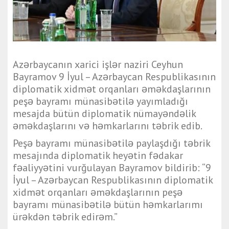
Azərbaycanın xarici işlər naziri Ceyhun
Bayramov 9 İyul – Azərbaycan Respublikasının
diplomatik xidmət orqanları əməkdaşlarının
peşə bayramı münasibətilə yayımladığı
mesajda bütün diplomatik nümayəndəlik
əməkdaşlarını və həmkarlarını təbrik edib.
Peşə bayramı münasibətilə paylaşdığı təbrik
mesajında diplomatik heyətin fədakar
fəaliyyətini vurğulayan Bayramov bildirib: “9
İyul – Azərbaycan Respublikasının diplomatik
xidmət orqanları əməkdaşlarının peşə
bayramı münasibətilə bütün həmkarlarımı
ürəkdən təbrik edirəm.”