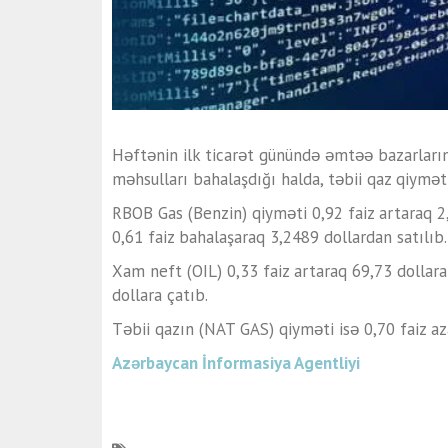
Həftənin ilk ticarət günündə əmtəə bazarları
məhsulları bahalaşdığı halda, təbii qaz qiymətl
RBOB Gas (Benzin) qiyməti 0,92 faiz artaraq 2,
0,61 faiz bahalaşaraq 3,2489 dollardan satılıb.
Xam neft (OIL) 0,33 faiz artaraq 69,73 dollara
dollara çatıb.
Təbii qazın (NAT GAS) qiyməti isə 0,70 faiz az
Azərbaycan İnformasiya Agentliyi