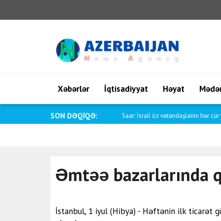
Xəbərlər
İqtisadiyyat
Həyat
Mədən
SON DƏQİQƏ:
Saar: İsrail öz vətəndaşlarını hər cür t
Əmtəə bazarlarında q
İstanbul, 1 iyul (Hibya) - Həftənin ilk ticar