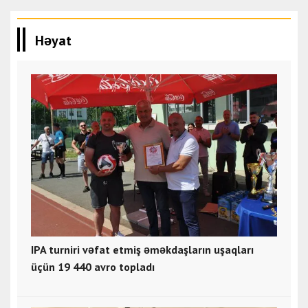
Həyat
IPA turniri vəfat etmiş əməkdaşların uşaqları
üçün 19 440 avro topladı