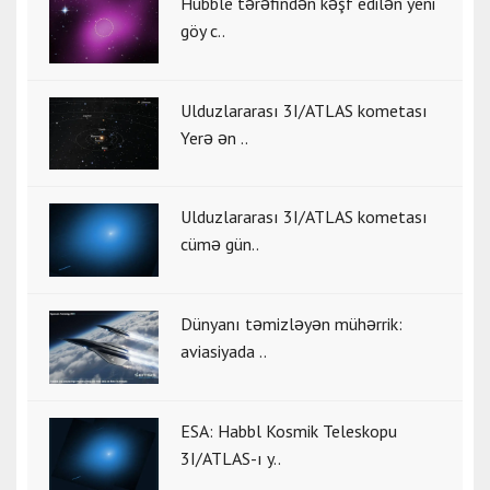
Hubble tərəfindən kəşf edilən yeni
göy c..
Ulduzlararası 3I/ATLAS kometası
Yerə ən ..
Ulduzlararası 3I/ATLAS kometası
cümə gün..
Dünyanı təmizləyən mühərrik:
aviasiyada ..
ESA: Habbl Kosmik Teleskopu
3I/ATLAS-ı y..