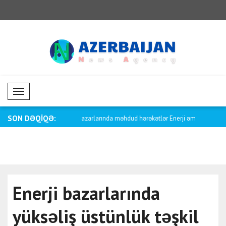
Mobil Menü
SON DƏQİQƏ:
arlarında məhdud hərəkətlər
Enerji əmtəələrində eniş meyli davam
Əmtəə baza
edi..
Enerji bazarlarında
yüksəliş üstünlük təşkil