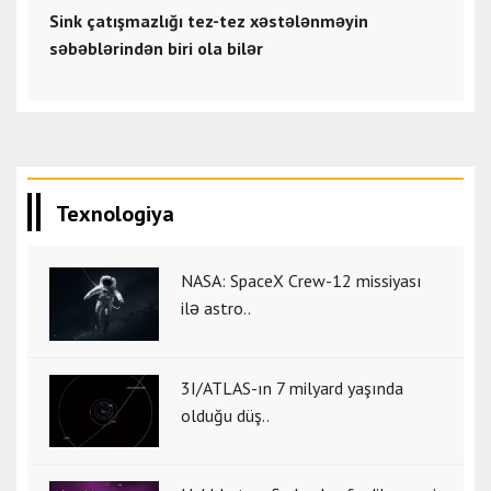
Sink çatışmazlığı tez-tez xəstələnməyin
səbəblərindən biri ola bilər
Texnologiya
NASA: SpaceX Crew-12 missiyası
ilə astro..
3I/ATLAS-ın 7 milyard yaşında
olduğu düş..