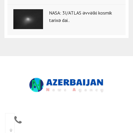
NASA: 3I/ATLAS əvvəlki kosmik
tarixə dai..
Ü