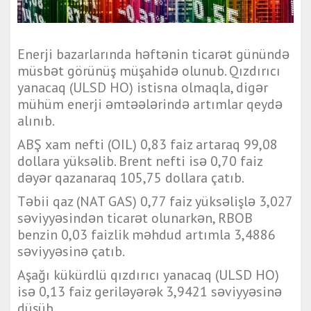
Enerji bazarlarında həftənin ticarət günündə
müsbət görünüş müşahidə olunub. Qızdırıcı
yanacaq (ULSD HO) istisna olmaqla, digər
mühüm enerji əmtəələrində artımlar qeydə
alınıb.
ABŞ xam nefti (OIL) 0,83 faiz artaraq 99,08
dollara yüksəlib. Brent nefti isə 0,70 faiz
dəyər qazanaraq 105,75 dollara çatıb.
Təbii qaz (NAT GAS) 0,77 faiz yüksəlişlə 3,027
səviyyəsindən ticarət olunarkən, RBOB
benzin 0,03 faizlik məhdud artımla 3,4886
səviyyəsinə çatıb.
Aşağı kükürdlü qızdırıcı yanacaq (ULSD HO)
isə 0,13 faiz geriləyərək 3,9421 səviyyəsinə
düşüb.