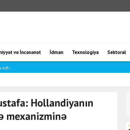
iyyət və İncəsənət
İdman
Texnologiya
Sektoral
ha d..
ustafa: Hollandiyanın
mə mexanizminə