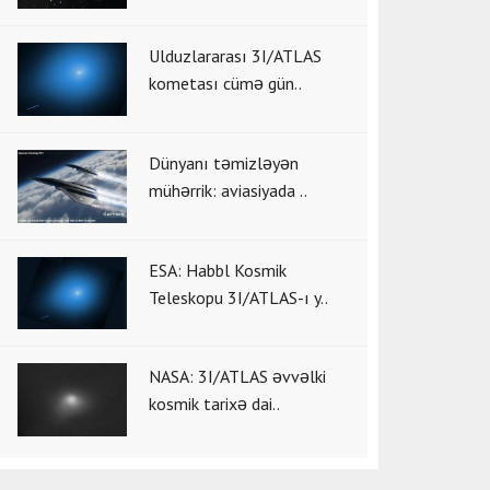
Ulduzlararası 3I/ATLAS
kometası cümə gün..
Dünyanı təmizləyən
mühərrik: aviasiyada ..
ESA: Habbl Kosmik
Teleskopu 3I/ATLAS-ı y..
NASA: 3I/ATLAS əvvəlki
kosmik tarixə dai..