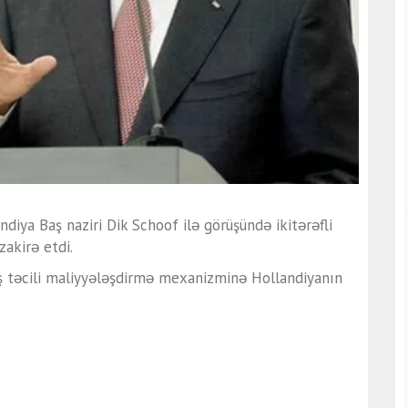
iya Baş naziri Dik Schoof ilə görüşündə ikitərəfli
akirə etdi.
ış təcili maliyyələşdirmə mexanizminə Hollandiyanın