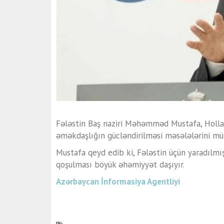
Fələstin Baş naziri Məhəmməd Mustafa, Holland
əməkdaşlığın gücləndirilməsi məsələlərini müz
Mustafa qeyd edib ki, Fələstin üçün yaradılm
qoşulması böyük əhəmiyyət daşıyır.
Azərbaycan İnformasiya Agentliyi