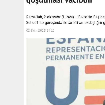
Ramallah, 2 oktyabr (Hibya) – Fələstin Baş n
Schoof ilə görüşündə ikitərəfli əməkdaşlığın g
02 Ekim 2025 14:10