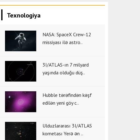
Texnologiya
NASA: SpaceX Crew-12
missiyası ilə astro..
3I/ATLAS-ın 7 milyard
yaşında olduğu düş..
Hubble tərəfindən kəşf
edilən yeni göy c..
Ulduzlararası 3I/ATLAS
kometası Yerə ən ..