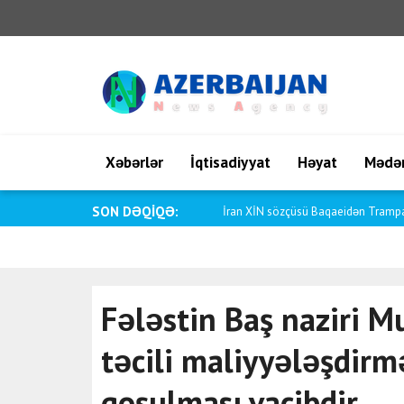
Xəbərlər
İqtisadiyyat
Həyat
Mədən
SON DƏQİQƏ:
Saar: Argentina ilə münasibətləri da
Fələstin Baş naziri M
təcili maliyyələşdir
qoşulması vacibdir