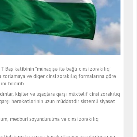
T Baş katibinin “münaqişə ilə bağlı cinsi zorakılıq”
də zorlamaya və digər cinsi zorakılıq formalarına görə
nı bildirib.
nlar, kişilər və uşaqlara qarşı müxtəlif cinsi zorakılıq
rə qarşı hərəkətlərinin uzun müddətdir sistemli siyasət
cum, məcburi soyundurulma və cinsi zorakılıq
əstinli icmalara qarşı hərəkətlərinin araşdırılması və