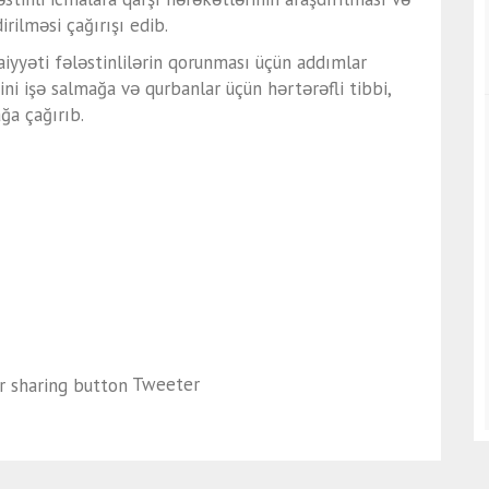
ilməsi çağırışı edib.
maiyyəti fələstinlilərin qorunması üçün addımlar
ni işə salmağa və qurbanlar üçün hərtərəfli tibbi,
ğa çağırıb.
Tweeter