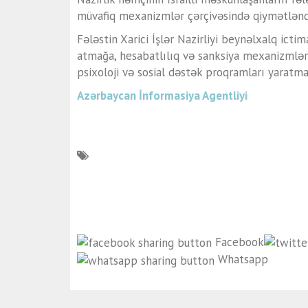
müvafiq mexanizmlər çərçivəsində qiymətləndir
Fələstin Xarici İşlər Nazirliyi beynəlxalq icti
atmağa, hesabatlılıq və sanksiya mexanizmləri
psixoloji və sosial dəstək proqramları yaratma
Azərbaycan İnformasiya Agentliyi
Facebook
Whatsapp