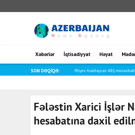
Xəbərlər
İqtisadiyyat
Həyat
Mədən
SON DƏQİQƏ:
Vance: Bu, avtomobil işçilərinin bir 
Fələstin Xarici İşlər N
hesabatına daxil edil