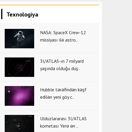
Texnologiya
NASA: SpaceX Crew-12
missiyası ilə astro..
3I/ATLAS-ın 7 milyard
yaşında olduğu düş..
Hubble tərəfindən kəşf
edilən yeni göy c..
Ulduzlararası 3I/ATLAS
kometası Yerə ən ..