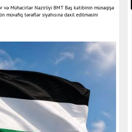
ər və Mühacirlər Nazirliyi BMT Baş katibinin münaqişə
ilin müvafiq tərəflər siyahısına daxil edilməsini