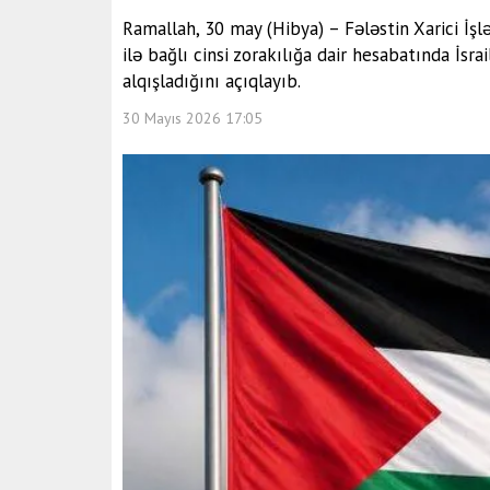
Ramallah, 30 may (Hibya) – Fələstin Xarici İşl
ilə bağlı cinsi zorakılığa dair hesabatında İsra
alqışladığını açıqlayıb.
30 Mayıs 2026 17:05