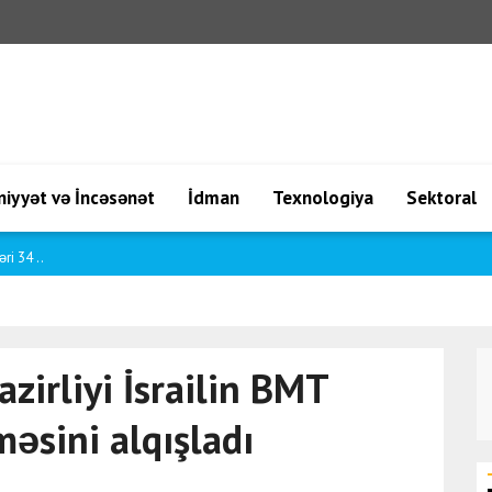
iyyət və İncəsənət
İdman
Texnologiya
Sektoral
maa..
azirliyi İsrailin BMT
məsini alqışladı