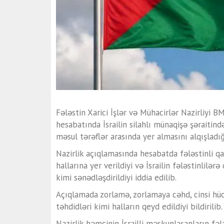
Fələstin Xarici İşlər və Mühacirlər Nazirliyi BM
hesabatında İsrailin silahlı münaqişə şəraitin
məsul tərəflər arasında yer almasını alqışladığı
Nazirlik açıqlamasında hesabatda fələstinli qadı
hallarına yer verildiyi və İsrailin fələstinlilə
kimi sənədləşdirildiyi iddia edilib.
Açıqlamada zorlamə, zorlamaya cəhd, cinsi hü
təhdidləri kimi halların qeyd edildiyi bildirilib.
Nazirlik həmçinin İsrailli məskunlaşanların fəl