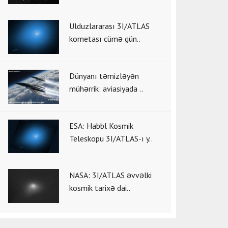
Ulduzlararası 3I/ATLAS
kometası cümə gün..
Dünyanı təmizləyən
mühərrik: aviasiyada ..
ESA: Habbl Kosmik
Teleskopu 3I/ATLAS-ı y..
NASA: 3I/ATLAS əvvəlki
kosmik tarixə dai..