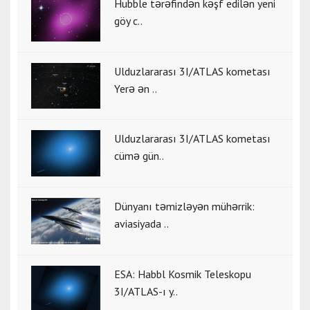
Hubble tərəfindən kəşf edilən yeni
göy c..
Ulduzlararası 3I/ATLAS kometası
Yerə ən ..
Ulduzlararası 3I/ATLAS kometası
cümə gün..
Dünyanı təmizləyən mühərrik:
aviasiyada ..
ESA: Habbl Kosmik Teleskopu
3I/ATLAS-ı y..