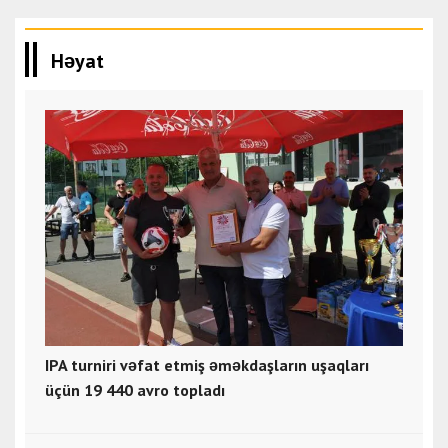
Həyat
IPA turniri vəfat etmiş əməkdaşların uşaqları
üçün 19 440 avro topladı