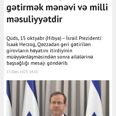
gətirmək mənəvi və milli
məsuliyyətdir
Qüds, 15 oktyabr (Hibya) – İsrail Prezidenti
İsaak Herzog, Qəzzadan geri gətirilən
girovların həyatını itirdiyinin
müəyyənləşməsindən sonra ailələrinə
başsağlığı mesajı göndərib.
15 Ekim 2025 14:10