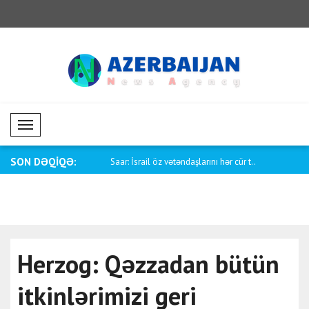
Mobil Menü
SON DƏQİQƏ:
yük Britaniyanın Milli
Saar: İsrail öz vətəndaşlarını hər cür t..
Tayani: Kia
Herzog: Qəzzadan bütün
itkinlərimizi geri