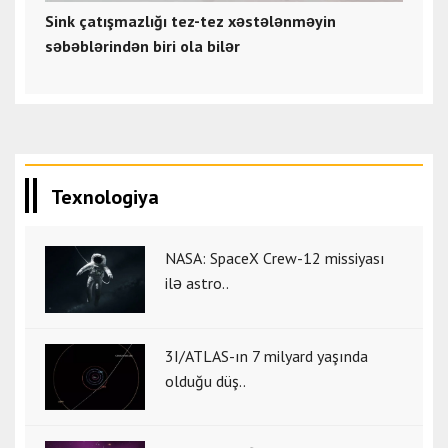
Sink çatışmazlığı tez-tez xəstələnməyin
səbəblərindən biri ola bilər
Texnologiya
NASA: SpaceX Crew-12 missiyası
ilə astro..
3I/ATLAS-ın 7 milyard yaşında
olduğu düş..