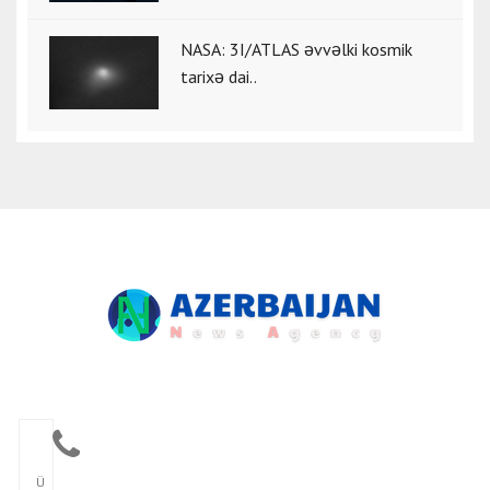
NASA: 3I/ATLAS əvvəlki kosmik
tarixə dai..
Ü