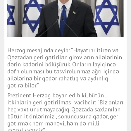
Herzog mesajında deyib: “Həyatını itirən və
Qəzzadan geri gətirilən girovların ailələrinin
dərin kədərini bölüşürük. Onların layiqincə
dəfn olunması bu təsvirolunmaz ağrı içində
ailələrinə bir qədər rahatlıq və aydınlıq
gətirə bilər.”
Prezident Herzog bəyan edib ki, bütün
itkinlərin geri gətirilməsi vacibdir: “Biz onları
heç vaxt unutmayacağıq. Qəzzada saxlanılan
bütün itkinlərimizi, sonuncusuna qədər, geri
gətirmək həm mənəvi, həm də milli
məsuliyyətdir.”