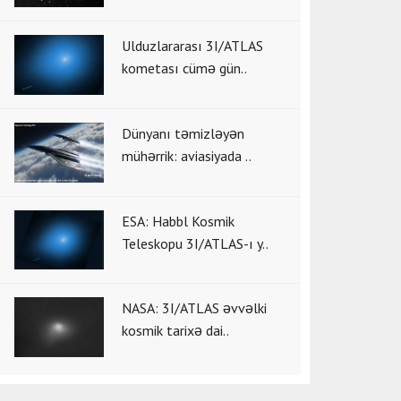
Ulduzlararası 3I/ATLAS
kometası cümə gün..
Dünyanı təmizləyən
mühərrik: aviasiyada ..
ESA: Habbl Kosmik
Teleskopu 3I/ATLAS-ı y..
NASA: 3I/ATLAS əvvəlki
kosmik tarixə dai..