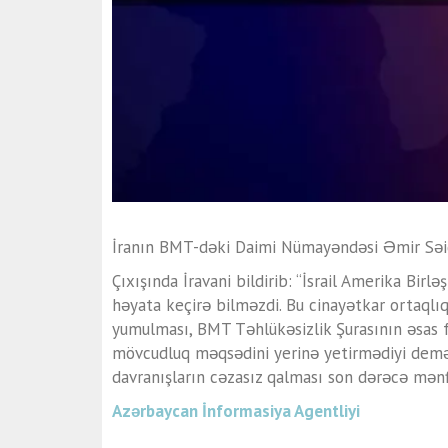
İranın BMT-dəki Daimi Nümayəndəsi Əmir Səid 
Çıxışında İravani bildirib: “İsrail Amerika Bir
həyata keçirə bilməzdi. Bu cinayətkar ortaqlı
yumulması, BMT Təhlükəsizlik Şurasının əsas 
mövcudluq məqsədini yerinə yetirmədiyi demə
davranışların cəzasız qalması son dərəcə mənf
Azərbaycan İnformasiya Agentliyi