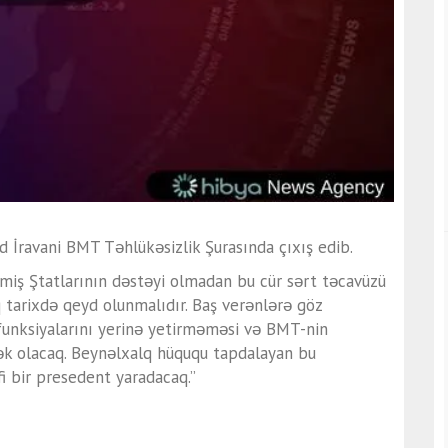
İravani BMT Təhlükəsizlik Şurasında çıxış edib.
ləşmiş Ştatlarının dəstəyi olmadan bu cür sərt təcavüzü
q tarixdə qeyd olunmalıdır. Baş verənlərə göz
funksiyalarını yerinə yetirməməsi və BMT-nin
k olacaq. Beynəlxalq hüququ tapdalayan bu
i bir presedent yaradacaq.”