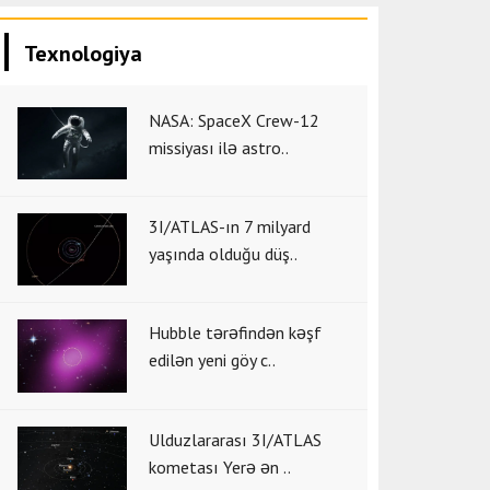
Texnologiya
NASA: SpaceX Crew-12
missiyası ilə astro..
3I/ATLAS-ın 7 milyard
yaşında olduğu düş..
Hubble tərəfindən kəşf
edilən yeni göy c..
Ulduzlararası 3I/ATLAS
kometası Yerə ən ..