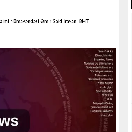
 Daimi Nümayəndəsi Əmir Səid İravani BMT