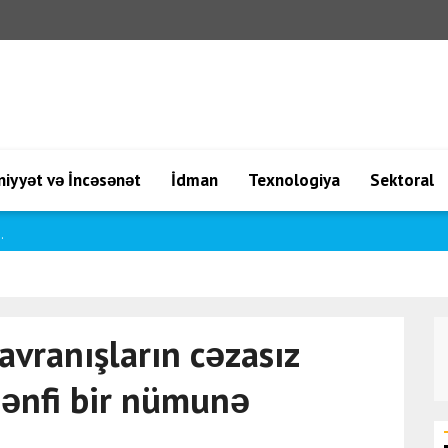
iyyət və İncəsənət
İdman
Texnologiya
Sektoral
amda ..
avranışların cəzasız
ənfi bir nümunə