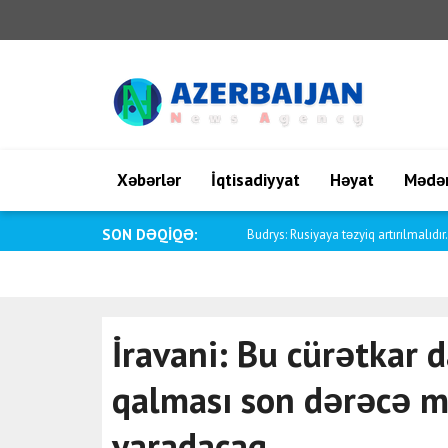
Xəbərlər
İqtisadiyyat
Həyat
Mədən
SON DƏQİQƏ:
Lahbib: WorldPride ilk dəfə Amsterd
İravani: Bu cürətkar d
qalması son dərəcə m
yaradacaq