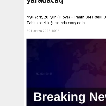
Nyu-York, 20 iyun (Hibya) – İranın BMT-dəki
Təhlükəsizlik Şurasında çıxış edib.
20 Haziran 2025 16:06