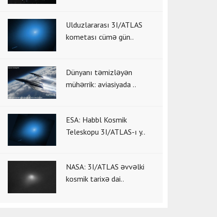
Ulduzlararası 3I/ATLAS
kometası cümə gün..
Dünyanı təmizləyən
mühərrik: aviasiyada ..
ESA: Habbl Kosmik
Teleskopu 3I/ATLAS-ı y..
NASA: 3I/ATLAS əvvəlki
kosmik tarixə dai..