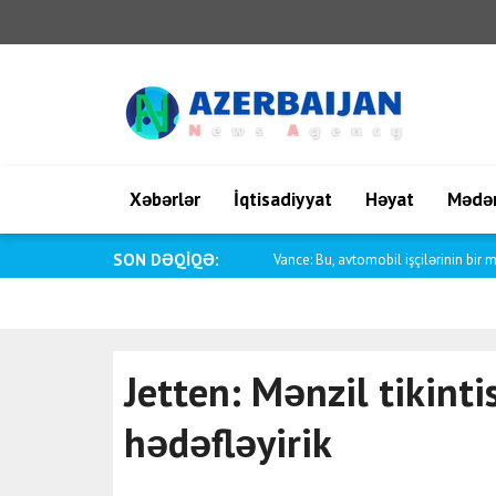
Xəbərlər
İqtisadiyyat
Həyat
Mədən
SON DƏQİQƏ:
Pakistanın xarici işlər naziri Dar İord
Jetten: Mənzil tikinti
hədəfləyirik