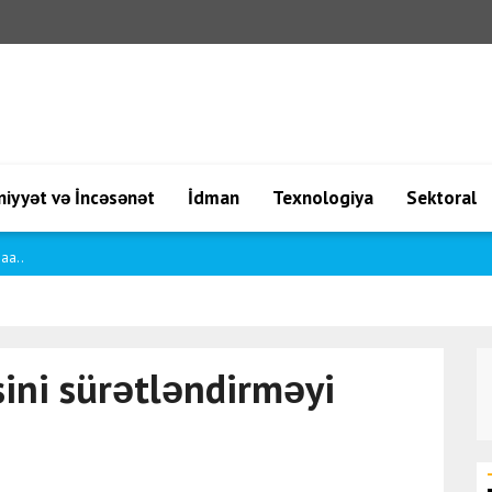
iyyət və İncəsənət
İdman
Texnologiya
Sektoral
a..
sini sürətləndirməyi