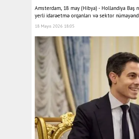
Amsterdam, 18 may (Hibya) - Hollandiya Baş na
yerli idarəetmə orqanları və sektor nümayəndə
18 Mayıs 2026 18:05