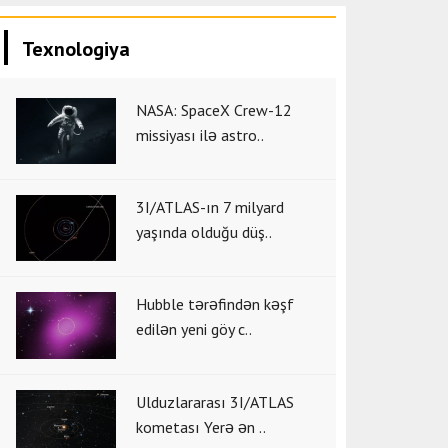
Texnologiya
NASA: SpaceX Crew-12
missiyası ilə astro..
3I/ATLAS-ın 7 milyard
yaşında olduğu düş..
Hubble tərəfindən kəşf
edilən yeni göy c..
Ulduzlararası 3I/ATLAS
kometası Yerə ən ..