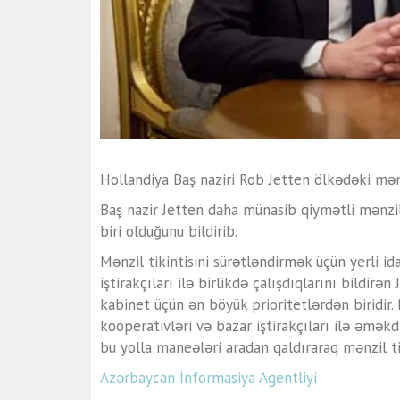
Hollandiya Baş naziri Rob Jetten ölkədəki mənz
Baş nazir Jetten daha münasib qiymətli mənzill
biri olduğunu bildirib.
Mənzil tikintisini sürətləndirmək üçün yerli i
iştirakçıları ilə birlikdə çalışdıqlarını bildir
kabinet üçün ən böyük prioritetlərdən biridir. 
kooperativləri və bazar iştirakçıları ilə əməkda
bu yolla maneələri aradan qaldıraraq mənzil tik
Azərbaycan İnformasiya Agentliyi