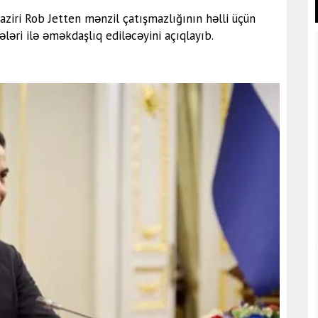
ziri Rob Jetten mənzil çatışmazlığının həlli üçün
ləri ilə əməkdaşlıq ediləcəyini açıqlayıb.