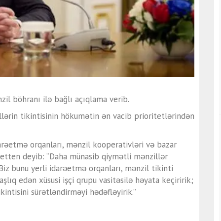
il böhranı ilə bağlı açıqlama verib.
ərin tikintisinin hökumətin ən vacib prioritetlərindən
darəetmə orqanları, mənzil kooperativləri və bazar
ən Jetten deyib: “Daha münasib qiymətli mənzillər
Biz bunu yerli idarəetmə orqanları, mənzil tikinti
şlıq edən xüsusi işçi qrupu vasitəsilə həyata keçiririk;
intisini sürətləndirməyi hədəfləyirik.”