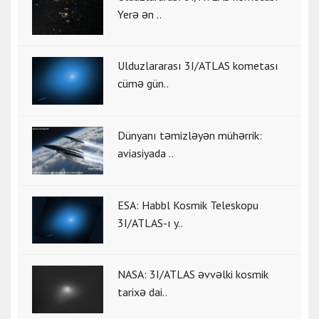
Yerə ən ..
Ulduzlararası 3I/ATLAS kometası
cümə gün..
Dünyanı təmizləyən mühərrik:
aviasiyada ..
ESA: Habbl Kosmik Teleskopu
3I/ATLAS-ı y..
NASA: 3I/ATLAS əvvəlki kosmik
tarixə dai..