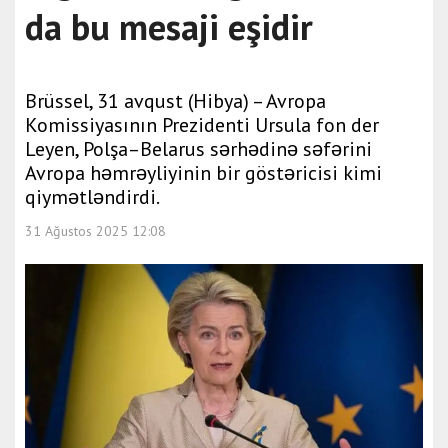
da bu mesaji eşidir
Brüssel, 31 avqust (Hibya) – Avropa
Komissiyasının Prezidenti Ursula fon der
Leyen, Polşa–Belarus sərhədinə səfərini
Avropa həmrəyliyinin bir göstəricisi kimi
qiymətləndirdi.
31 Ağustos 2025 12:08