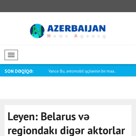
Mobil Menü
SON DƏQİQƏ:
rbaycan-ABŞ münasibətləri
Vance: Bu, avtomobil işçilərinin bir maa..
Pakistanın x
Leyen: Belarus və
regiondakı digər aktorlar