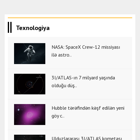
Texnologiya
NASA: SpaceX Crew-12 missiyası
ilə astro..
3I/ATLAS-ın 7 milyard yaşında
olduğu düş..
Hubble tərəfindən kəşf edilən yeni
göy c..
Ulduzlararası 3I/ATLAS kometası