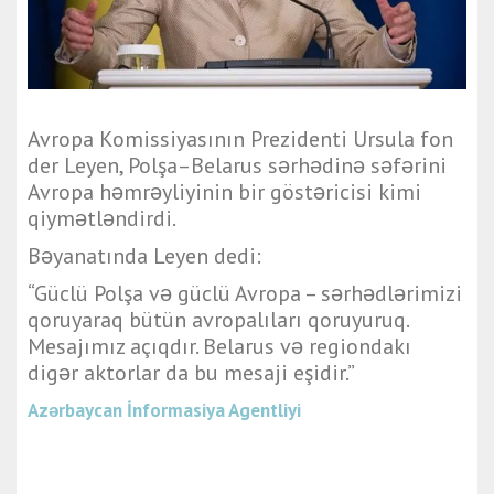
Avropa Komissiyasının Prezidenti Ursula fon
der Leyen, Polşa–Belarus sərhədinə səfərini
Avropa həmrəyliyinin bir göstəricisi kimi
qiymətləndirdi.
Bəyanatında Leyen dedi:
“Güclü Polşa və güclü Avropa – sərhədlərimizi
qoruyaraq bütün avropalıları qoruyuruq.
Mesajımız açıqdır. Belarus və regiondakı
digər aktorlar da bu mesaji eşidir.”
Azərbaycan İnformasiya Agentliyi