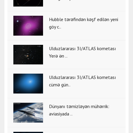
Hubble tərəfindən kəşf edilən yeni
göy c..
Ulduzlararası 3I/ATLAS kometası
Yerə ən ..
Ulduzlararası 3I/ATLAS kometası
cümə gün..
Dünyanı təmizləyən mühərrik:
aviasiyada ..