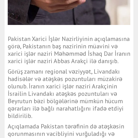
Pakistan Xarici İşlər Nazirliyinin açıqlamasına
görə, Pakistanın baş nazirinin müavini və
xarici işlər naziri Məhəmməd İshaq Dar İranın
xarici işlər naziri Abbas Arakçi ilə danışıb.
Görüş zamanı regional vəziyyət, Livandakı
hadisələr və atəşkəs pozuntuları müzakirə
olunub. İranın xarici işlər naziri Arakçinin
İsrailin Livandakı atəşkəs pozuntuları və
Beyrutun bəzi bölgələrinə mümkün hücum
qərarları ilə bağlı narahatlığını ifadə etdiyi
bildirilib.
Açıqlamada Pakistan tərəfinin də atəşkəsin
qorunmasının vacibliyini vurğuladığı və