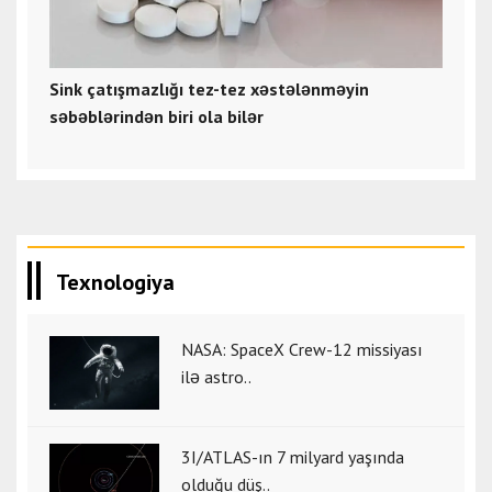
Sink çatışmazlığı tez-tez xəstələnməyin
səbəblərindən biri ola bilər
Texnologiya
NASA: SpaceX Crew-12 missiyası
ilə astro..
3I/ATLAS-ın 7 milyard yaşında
olduğu düş..