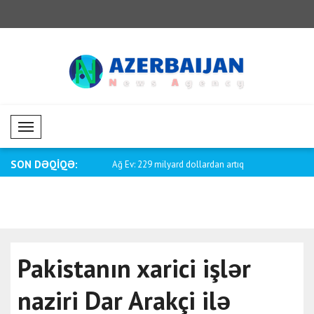
Mobil Menü
SON DƏQİQƏ:
 xarici işlər naziri
Ağ Ev: 229 milyard dollardan artıq
NATO strat
qanun..
imkanların.
Pakistanın xarici işlər
naziri Dar Arakçi ilə