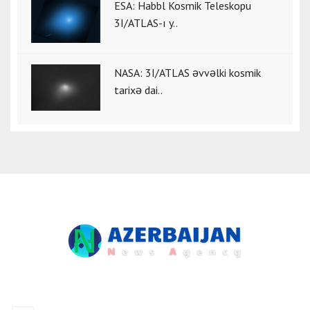
ESA: Habbl Kosmik Teleskopu
3I/ATLAS-ı y..
NASA: 3I/ATLAS əvvəlki kosmik
tarixə dai..